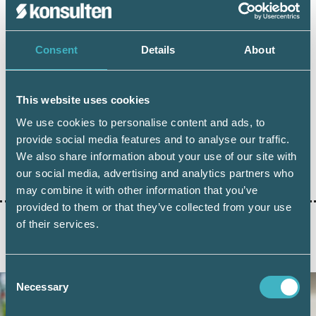
redovisar arbetsgivaren 955 kr som
cykelförmån.
Consent
Details
About
skatteverket.se
This website uses cookies
We use cookies to personalise content and ads, to
provide social media features and to analyse our traffic.
We also share information about your use of our site with
Dela:
our social media, advertising and analytics partners who
may combine it with other information that you’ve
provided to them or that they’ve collected from your use
of their services.
AKTUELLA ARTIKLAR
Consent
Necessary
Selection