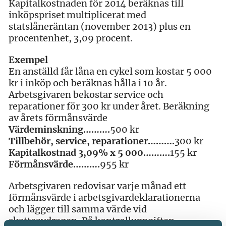
Kapitalkostnaden för 2014 beräknas till
inköpspriset multiplicerat med
statslåneräntan (november 2013) plus en
procentenhet, 3,09 procent.
Exempel
En anställd får låna en cykel som kostar 5 000
kr i inköp och beräknas hålla i 10 år.
Arbetsgivaren bekostar service och
reparationer för 300 kr under året. Beräkning
av årets förmånsvärde
Värdeminskning……….
500 kr
Tillbehör, service, reparationer……….
300 kr
Kapitalkostnad 3,09% x 5 000……….
155 kr
Förmånsvärde……….
955 kr
Arbetsgivaren redovisar varje månad ett
förmånsvärde i arbetsgivardeklarationerna
och lägger till samma värde vid
skatteavdragen. På kontrolluppgiften