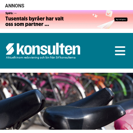
ANNONS
Aktuellt inom redovisning och lön från Srf konsulterna