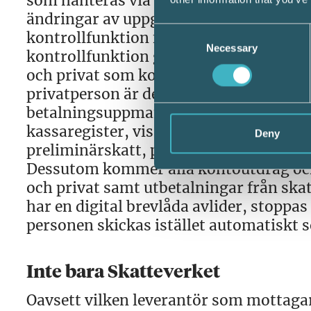
som hanteras via den digitala brevlå
ändringar av uppgifter till folkbokför
Consent
kontrollfunktion för att se till att per
Necessary
Selection
kontrollfunktion gällande behörighet at
och privat som kommer via meddelande t
privatperson är det via den digitala b
betalningsuppmaningar skickas ut. Äve
kassaregister, vissa moms ärenden, an
Deny
preliminärskatt, punktskatt, rot-och r
Dessutom kommer alla kontoutdrag och 
och privat samt utbetalningar från ska
har en digital brevlåda avlider, stoppas 
personen skickas istället automatiskt s
Inte bara Skatteverket
Oavsett vilken leverantör som mottaga