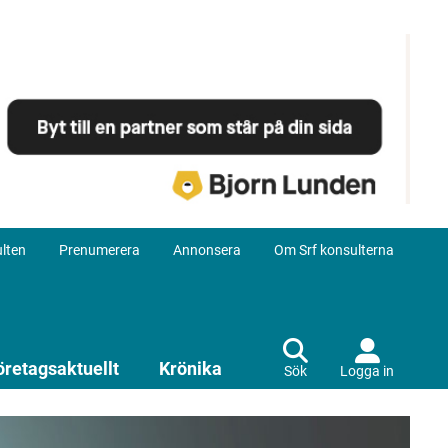
lten
Prenumerera
Annonsera
Om Srf konsulterna
öretagsaktuellt
Krönika
Sök
Logga in