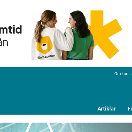
Om konsu
Artiklar
F