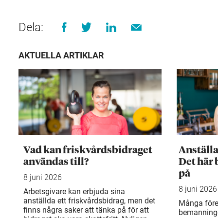
Dela:
AKTUELLA ARTIKLAR
Vad kan friskvårdsbidraget
Anställ
användas till?
Det här 
på
8 juni 2026
8 juni 2026
Arbetsgivare kan erbjuda sina
anställda ett friskvårdsbidrag, men det
Många före
finns några saker att tänka på för att
bemanning