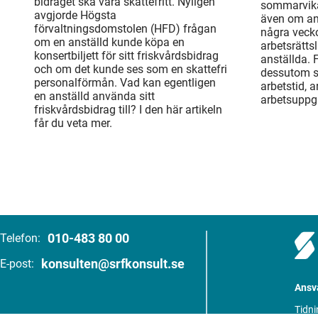
bidraget ska vara skattefritt. Nyligen
sommarvika
avgjorde Högsta
även om an
förvaltningsdomstolen (HFD) frågan
några veck
om en anställd kunde köpa en
arbetsrätts
konsertbiljett för sitt friskvårdsbidrag
anställda. 
och om det kunde ses som en skattefri
dessutom sä
personalförmån. Vad kan egentligen
arbetstid, 
en anställd använda sitt
arbetsuppgi
friskvårdsbidrag till? I den här artikeln
får du veta mer.
010-483 80 00
Telefon:
konsulten@srfkonsult.se
E-post:
Ansva
Tidni