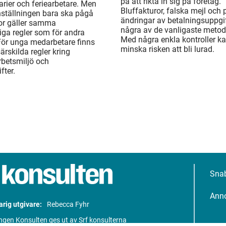
på att rikta in sig på företag.
rier och feriearbetare. Men
Bluffakturor, falska mejl och
ställningen bara ska pågå
ändringar av betalningsuppgif
or gäller samma
några av de vanligaste metod
liga regler som för andra
Med några enkla kontroller k
För unga medarbetare finns
minska risken att bli lurad.
rskilda regler kring
arbetsmiljö och
fter.
Sna
Ann
rig utgivare:
Rebecca Fyhr
ngen Konsulten ges ut av Srf konsulterna