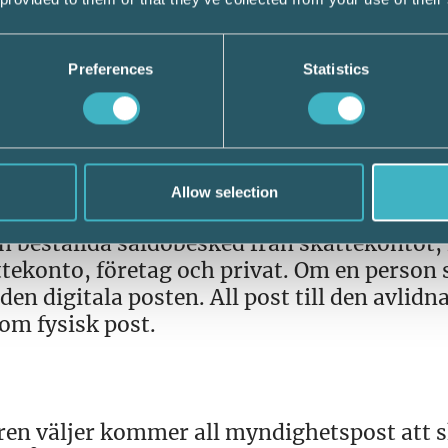
dan är inom många områden. I samband med
ingen så kommer bekräftelser av flyttanmäla
sonuppgifter inte missbrukas. Företagare har
Preferences
Statistics
t använda e‑tjänster på skatteverket.se, fö
ill den digitala brevlådan. Som företag o
revlådan som betalningskrav och
n administration av företagsuppgifter,
mälan om personalliggare, beslut kring
Allow selection
ut, korrespondens kring skattekontroller.
beställda saldobesked från skattekontot, 
ttekonto, företag och privat. Om en person
den digitala posten. All post till den avlidn
om fysisk post.
ren väljer kommer all myndighetspost att 