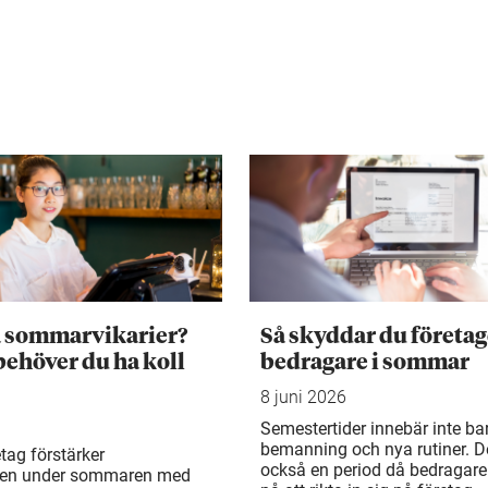
a sommarvikarier?
Så skyddar du företag
behöver du ha koll
bedragare i sommar
8 juni 2026
Semestertider innebär inte ba
bemanning och nya rutiner. De
tag förstärker
också en period då bedragare
en under sommaren med