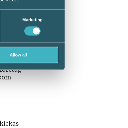
n, en
 en
Marketing
retag
ch
Allow all
företag
 som
a
skickas