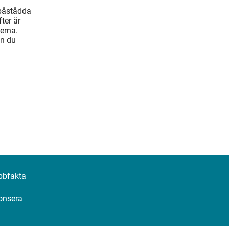
 påstådda
ter är
erna.
an du
bbfakta
onsera