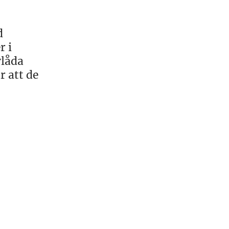
d
r i
vlåda
r att de