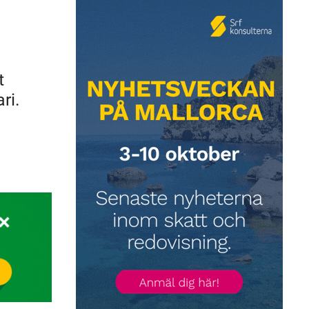
t
ri.