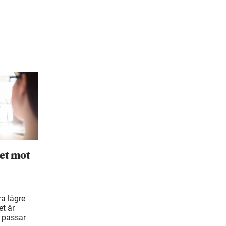
et mot
ra lägre
t är
 passar