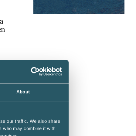
da
en
en
antör
hantera
About
en som
se our traffic. We also share
everket
ers who may combine it with
 services.