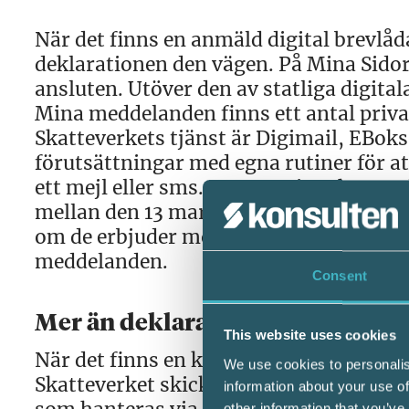
När det finns en anmäld digital brevlå
deklarationen den vägen. På Mina Sidor
ansluten. Utöver den av statliga digit
Mina meddelanden finns ett antal privat
Skatteverkets tjänst är Digimail, EBoks
förutsättningar med egna rutiner för a
ett mejl eller sms. Den som inte har en
mellan den 13 mars och 15 april. Om det 
om de erbjuder möjligheten att ge andra
meddelanden.
Consent
Mer än deklaration
This website uses cookies
När det finns en koppling till en digita
We use cookies to personalis
Skatteverket skickar ut den vägen. Är
information about your use of
other information that you’ve