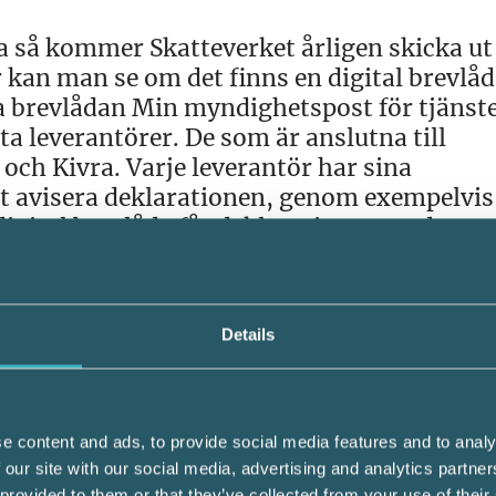
da så kommer Skatteverket årligen skicka ut
 kan man se om det finns en digital brevlå
ala brevlådan Min myndighetspost för tjänst
a leverantörer. De som är anslutna till
 och Kivra. Varje leverantör har sina
tt avisera deklarationen, genom exempelvis
 digital brevlåda får deklarationen med post
finns ombud så är det till respektive lever
 än personen själv möjlighet att läsa och 
Details
l brevlåda så är det inte endast deklaration
e content and ads, to provide social media features and to analy
enden utöver deklarationsområdet hos Skatt
 our site with our social media, advertising and analytics partn
 provided to them or that they’ve collected from your use of their