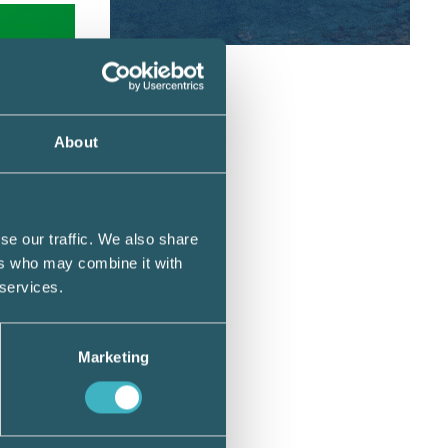
About
g till
 EU.
se our traffic. We also share
ers who may combine it with
rivning
 services.
tas
Marketing
ängs av
 Credit
For