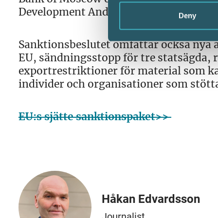
Development And Reconstruction.
Deny
Sanktionsbeslutet omfattar också nya åt
EU, sändningsstopp för tre statsägda, 
exportrestriktioner för material som k
individer och organisationer som stöttar
EU:s sjätte sanktionspaket>>
Håkan Edvardsson
Journalist