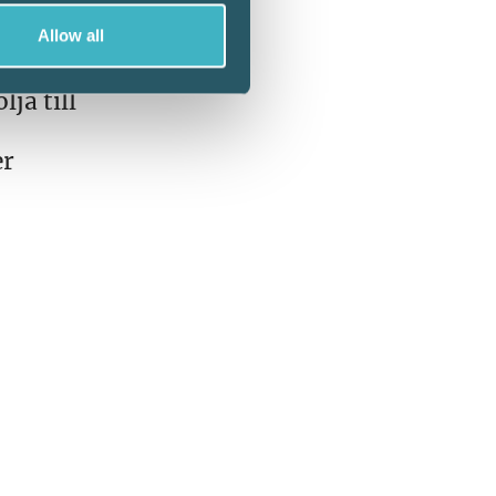
Allow all
ja till
er