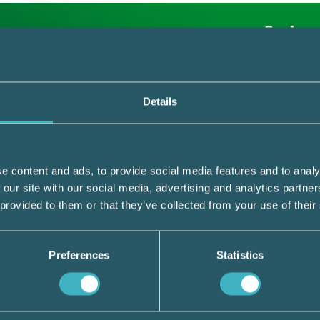
Details
nnebär att även revision och skatterådgivnin
d koppling till ryska staten är förbjuden av
e content and ads, to provide social media features and to analy
 our site with our social media, advertising and analytics partn
d är inte helt klart eftersom det finns en sk
 provided to them or that they’ve collected from your use of their
de aktuella tjänsterna. Ett klargörande vän
Preferences
Statistics
så att fler ryska och belarusiska banker st
ddelandetjänster. Det gäller ryska Sberbank,
al Bank samt belarusiska Belarusian Bank 