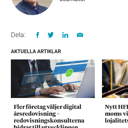
Dela:
AKTUELLA ARTIKLAR
Fler företag väljer digital
Nytt HF
årsredovisning –
moms vi
redovisningskonsulterna
lojalite
bidrar till utvecklingen