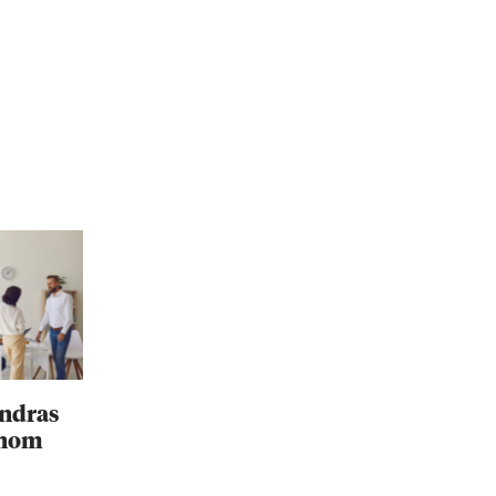
ändras
inom