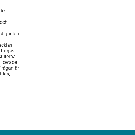
ade
å
 och
ndigheten
ecklas
rfrågas
ulterna
blicerade
Frågan är
ldas,