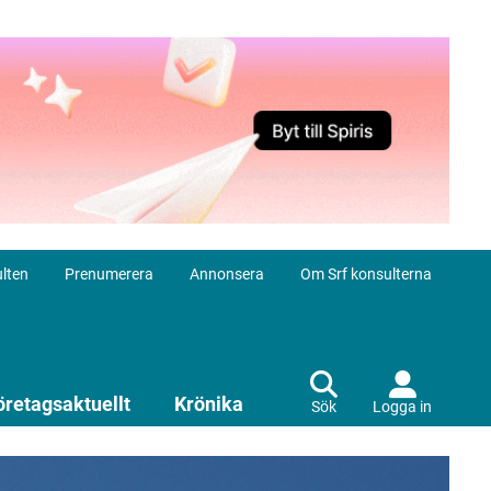
lten
Prenumerera
Annonsera
Om Srf konsulterna
öretagsaktuellt
Krönika
Sök
Logga in