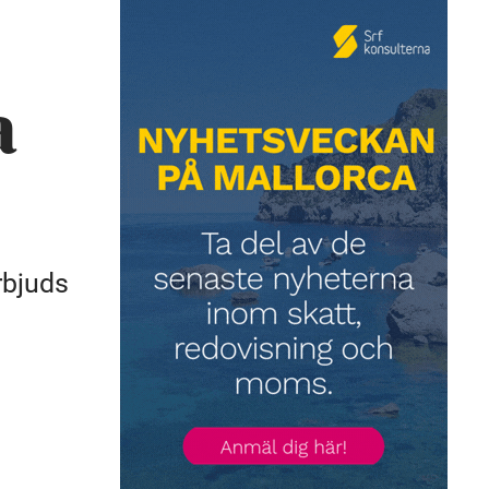
a
rbjuds