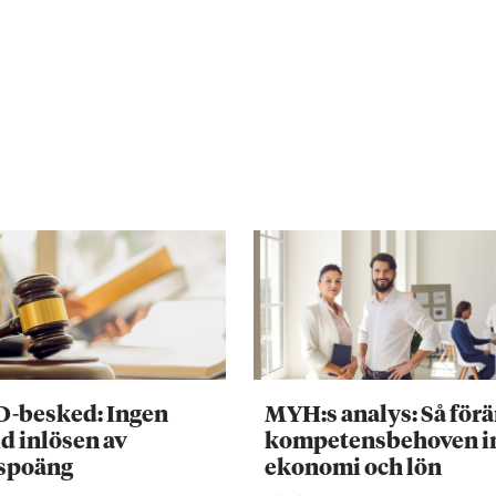
D-besked: Ingen
MYH:s analys: Så för
d inlösen av
kompetensbehoven 
tspoäng
ekonomi och lön