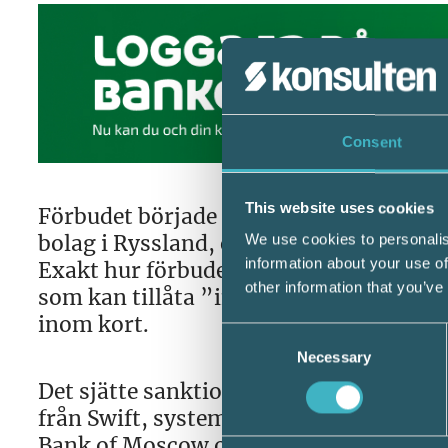
Consent
This website uses cookies
Förbudet började gälla den 4 juni. Det i
bolag i Ryssland, eller verksamheter me
We use cookies to personalis
information about your use of
Exakt hur förbudet ska tolkas i varje le
other information that you’ve
som kan tillåta ”indirekt” leverans av 
inom kort.
Consent
Necessary
Selection
Det sjätte sanktionspaketet innebär ock
från Swift, systemet för finansiella me
Bank of Moscow och Russian Agricultur