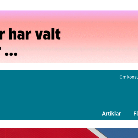
Om konsu
Artiklar
F