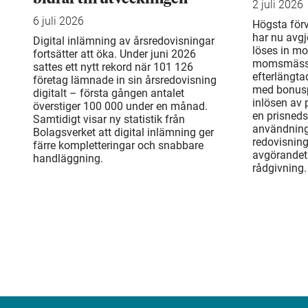
2 juli 2026
6 juli 2026
Högsta för
har nu avgj
Digital inlämning av årsredovisningar
löses in mo
fortsätter att öka. Under juni 2026
momsmässi
sattes ett nytt rekord när 101 126
efterlängta
företag lämnade in sin årsredovisning
med bonusp
digitalt – första gången antalet
inlösen av
överstiger 100 000 under en månad.
en prisneds
Samtidigt visar ny statistik från
användning
Bolagsverket att digital inlämning ger
redovisnin
färre kompletteringar och snabbare
avgörandet 
handläggning.
rådgivning.