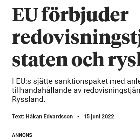
EU förbjuder
redovisningstj
staten och rys
I EU:s sjätte sanktionspaket med anl
tillhandahållande av redovisningstjäns
Ryssland.
Text: Håkan Edvardsson
•
15 juni 2022
ANNONS