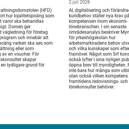
2 juli 2026
valtningsdomstolen (HFD)
AI, digitalisering och förändr
ort hur lojalitetspoäng som
kundbehov ställer nya krav p
t varor ska behandlas
kompetensen inom ekonomi-
gt. Domen ger
lönebranschen. I sin senaste
d vägledning för företag
områdesanalys beskriver My
rogram och innebär att
för yrkeshögskolan hur
 poäng varken ska ses som
arbetsmarknadens behov utv
ättning eller som
och vilka kunskaper som efte
 av en voucher. För
framöver. Något som Srf kons
gskonsulter skapar
också lyfter i sina nyligen pu
en tydligare grund för
öppna brev till myndigheten. 
inte bara hur många som utbi
utan också vilken kompetens
framtidens redovisnings- och
lönekonsulter behöver.