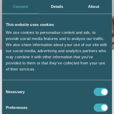
Consent
Details
About
This website uses cookies
We use cookies to personalise content and ads, to
provide social media features and to analyse our traffic.
We also share information about your use of our site with
our social media, advertising and analytics partners who
FOKUS ARBETSPLATS
25 oktober 2019
may combine it with other information that you’ve
provided to them or that they’ve collected from your use
Diem Ekonomibyrå AB: Nästa
of their services.
anhalt Blå hallen
Tre modiga och driftiga affärskvinnor driver en
välmående redovisningsbyrå, förmodligen en
Consent
Necessary
av Sveriges mest…
Selection
Preferences
LÄS HELA ARTIKELN