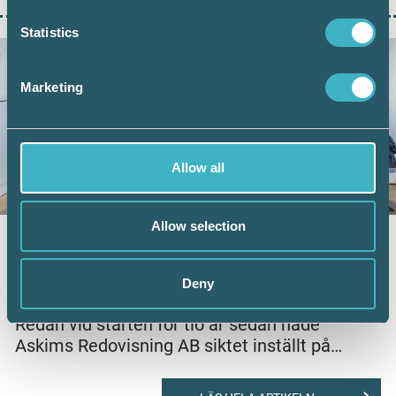
Statistics
Marketing
Allow all
Allow selection
FOKUS ARBETSPLATS
7 juni 2019
Askims Redovisning AB: Med
Deny
kunskap kan vi göra skillnad
Redan vid starten för tio år sedan hade
Askims Redovisning AB siktet inställt på…