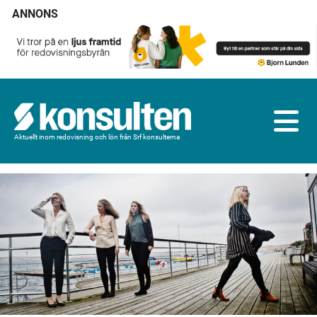
ANNONS
Aktuellt inom redovisning och lön från Srf konsulterna