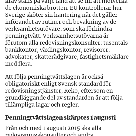
krav ställs på varje land att se till att motverka
de ekonomiska brotten. EU kontrollerar hur
Sverige sköter sin hantering när det gäller
införandet av rutiner och bevakning av de
verksamhetsutövare, som ska förhindra
penningtvätt. Verksamhetsutövarna är
förutom alla redovisningskonsulter; tusentals
bankkontor, växlingskontor, revisorer,
advokater, skatterådgivare, fastighetsmäklare
med flera.
Att följa penningtvättslagen är också
obligatoriskt enligt Svensk standard för
redovisningstjänster, Reko, eftersom en
grundläggande del av standarden är att följa
tillämpliga lagar och regler.
Penningtvättslagen skärptes 1 augusti
Från och med 1 augusti 2015 ska alla
redovisningskonsulter och andra