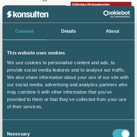
Consent
Details
About
This website uses cookies
We use cookies to personalise content and ads, to
provide social media features and to analyse our traffic.
We also share information about your use of our site with
our social media, advertising and analytics partners who
may combine it with other information that you’ve
provided to them or that they’ve collected from your use
of their services.
Länsstyrelsen i Stockholm 2015-09-25
På bilden ser du hur du kan genomföra en
Consent
analys genom att studera kundens egna
Necessary
Selection