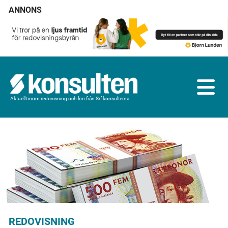
ANNONS
Aktuellt inom redovisning och lön från Srf konsulterna
REDOVISNING