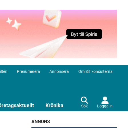
lten
Prenumerera
Annonsera
Om Srf konsulterna
öretagsaktuellt
Krönika
Sök
Logga in
ANNONS