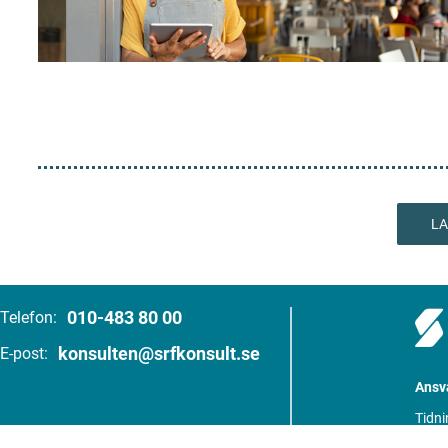
LA
010-483 80 00
Telefon:
konsulten@srfkonsult.se
E-post:
Ansva
Tidni