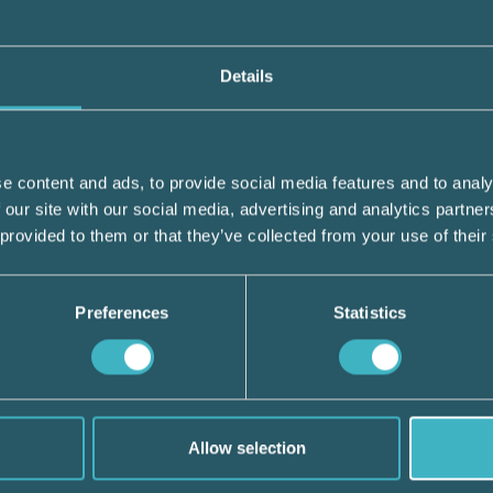
Srf konsulterna tipsar: Bidrag för
rådgivning om visselblåsning
Details
Senast den 17 november kan arbetsgivar- o
arbetstagarorganisationer, samt vissa ideell
organisationer, ansöka om…
e content and ads, to provide social media features and to analy
 our site with our social media, advertising and analytics partn
LÄS HELA ARTIKELN
 provided to them or that they’ve collected from your use of their
Preferences
Statistics
FÖRETAGANDE
15 oktober 2025
Skärpta krav för moms på
parkeringsplatser
Skatteverket har i ett nytt ställningstagande
Allow selection
daterat den 30 september 2025 förtydligat n