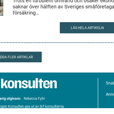
Trots en turbulent omvärld och osäker ekon
saknar över hälften av Sveriges småföretag
försäkring…
LÄS HELA ARTIKELN
DDA FLER ARTIKLAR
Sna
Ann
rig utgivare:
Rebecca Fyhr
ngen Konsulten ges ut av Srf konsulterna