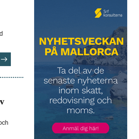
d
av
 och