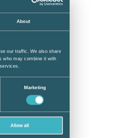
About
ch
a
se our traffic. We also share
ers who may combine it with
 services.
Marketing
Allow all
är