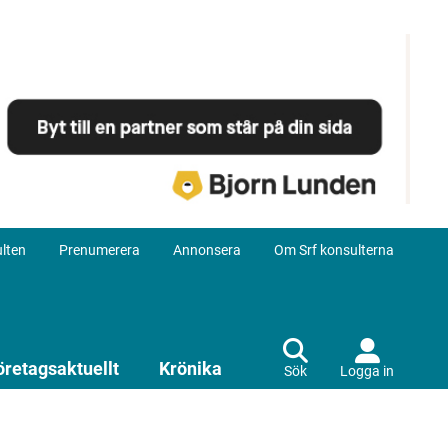
lten
Prenumerera
Annonsera
Om Srf konsulterna
öretagsaktuellt
Krönika
Sök
Logga in