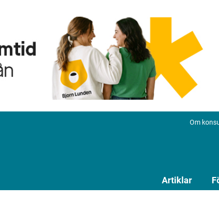
Om konsu
Artiklar
F