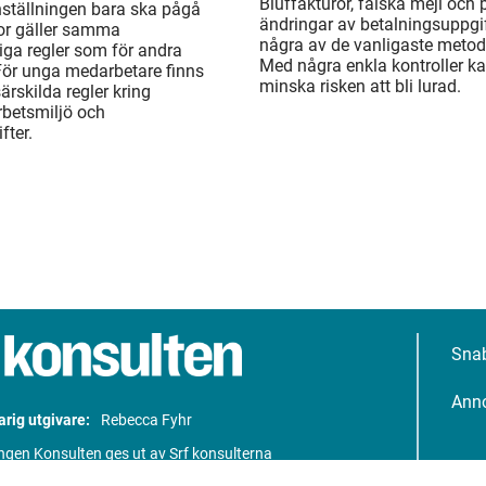
Bluffakturor, falska mejl och
ställningen bara ska pågå
ändringar av betalningsuppgif
or gäller samma
några av de vanligaste metod
liga regler som för andra
Med några enkla kontroller k
För unga medarbetare finns
minska risken att bli lurad.
rskilda regler kring
arbetsmiljö och
fter.
Sna
Ann
rig utgivare:
Rebecca Fyhr
ngen Konsulten ges ut av Srf konsulterna