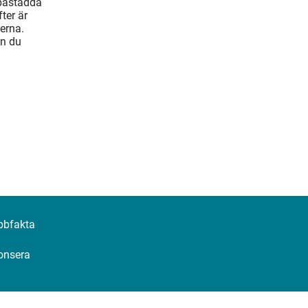
 påstådda
ter är
erna.
an du
bbfakta
onsera