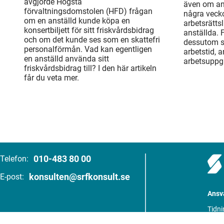
avgjorde Högsta
även om an
förvaltningsdomstolen (HFD) frågan
några veck
om en anställd kunde köpa en
arbetsrätts
konsertbiljett för sitt friskvårdsbidrag
anställda. 
och om det kunde ses som en skattefri
dessutom sä
personalförmån. Vad kan egentligen
arbetstid, 
en anställd använda sitt
arbetsuppgi
friskvårdsbidrag till? I den här artikeln
får du veta mer.
010-483 80 00
Telefon:
konsulten@srfkonsult.se
E-post:
Ansva
Tidni