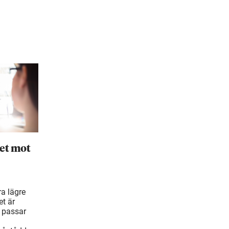
et mot
ra lägre
t är
 passar