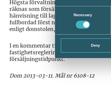
Högsta förvaltningsdomstolen anförde 
räknas som försäljning om den sker hel
Consent
hänvisning till lagtexten konstaterade 
Necessary
Selection
fullbordad först när åtgärden har införts
enligt domstolen, att marken ska anses 
I en kommentar till domen framhåller 
Deny
fastighetsreglering grundas på ett köp
försäljningstidpunkt.
Dom 2013-03-11. Mål nr 6108-12