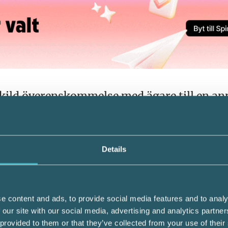
rskild överenskommelse med ägare till en a
ering överföra ett markområde mot kontant
Lantmäteriet i augusti 2011 som fattade be
r. Beslutet vann laga kraft i januari 2012 o
s i fastighetsregistret den 17 januari 2012
Details
fastighetsägarna få svar på frågan vid vilk
 ansågs sålt.
e content and ads, to provide social media features and to analy
 our site with our social media, advertising and analytics partn
 provided to them or that they’ve collected from your use of their