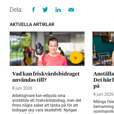
Dela:
AKTUELLA ARTIKLAR
Vad kan friskvårdsbidraget
Anställ
användas till?
Det här 
på
8 juni 2026
8 juni 2026
Arbetsgivare kan erbjuda sina
anställda ett friskvårdsbidrag, men det
Många före
finns några saker att tänka på för att
bemanning
bidraget ska vara skattefritt. Nyligen
sommarvika