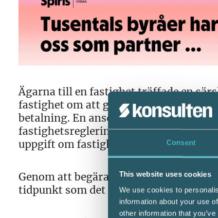
Ägarna till en fastighet träffade en sä
fastighet om att genom fastighetsregl
betalning. En ansökan lämnades in till 
fastighetsreglering i mitten av decembe
uppgift om fastighetsregleringen införde
Consent
Genom att begära förhandsbesked ville 
This website uses cookies
tidpunkt som det aktuella markområdet
We use cookies to personalis
information about your use of
other information that you’ve