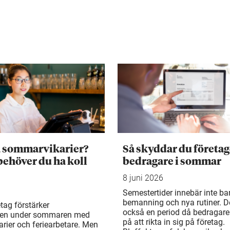
a sommarvikarier?
Så skyddar du företag
behöver du ha koll
bedragare i sommar
8 juni 2026
Semestertider innebär inte ba
bemanning och nya rutiner. De
tag förstärker
också en period då bedragare
en under sommaren med
på att rikta in sig på företag.
rier och feriearbetare. Men