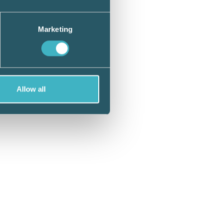
glering
r
Marketing
r det,
enom
Allow all