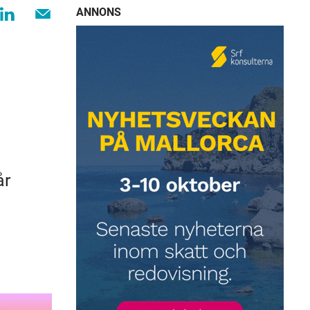
ANNONS
år