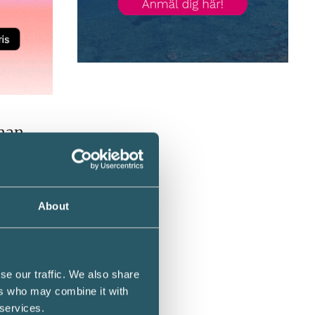
nnan
slut om
ch
.
About
en
se our traffic. We also share
ers who may combine it with
 services.