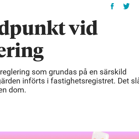
idpunkt vid
ering
eglering som grundas på en särskild
en införts i fastighetsregistret. Det sl
 en dom.