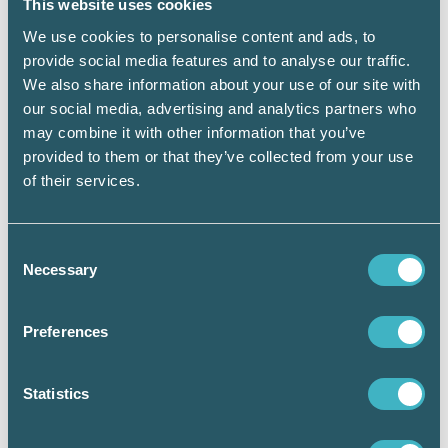
This website uses cookies
forskning och utveckling trots att företaget
arbetar med forskning. En förklaring till det
We use cookies to personalise content and ads, to
kan vara att företaget ingår i en koncern och
provide social media features and to analyse our traffic.
att avdragsutrymmet redan har utnyttjats
We also share information about your use of our site with
inom koncernen. En annan förklaring kan vara
our social media, advertising and analytics partners who
att personalen inte uppfyller kravet på
may combine it with other information that you’ve
arbetstid som ska läggas ner inom forskning
provided to them or that they’ve collected from your use
och utveckling. Eller att företagets verksamhet
of their services.
inte uppfyller kriterierna för det som
definieras som forskning och utveckling.
Consent
Necessary
Selection
Vidare läsning
Preferences
Statistikmyndigheten SCB
Forskningsavdraget 2014–2021
Statistics
Skatteverkets rättsliga vägledning om