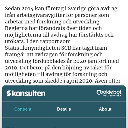
Sedan 2014 kan företag i Sverige göra avdrag
från arbetsgivaravgifter för personer som
arbetar med forskning och utveckling.
Reglerna har förändrats över tiden och
möjligheterna till avdrag har förstärkts och
utökats. I den rapport som
Statistikmyndigheten SCB har tagit fram
framgår att avdragen för forskning och
utveckling fördubblades år 2020 jämfört med
2019. Det beror på den höjning av taket för
möjligheten till avdrag för forskning och
utveckling som skedde i april 2020. Även efter
2021 när reglerna ändrades ser man en ökning
av avdraget. Ökningen 2021 skedde genom
större avdrag till både små och stora företag.
Consent
Details
About
Av rapporten framgår även att det finns företag
som arbetar med forskning och utveckling
som inte använder rätten till avdrag för