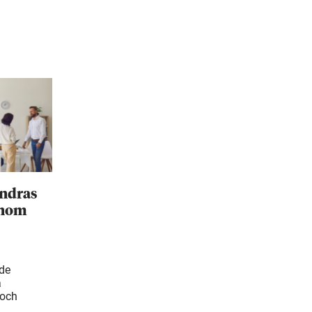
ändras
inom
ade
å
 och