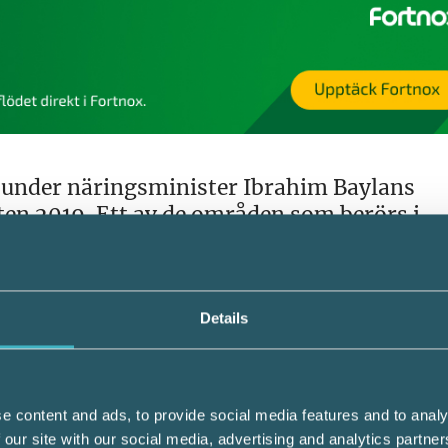
 under näringsminister Ibrahim Baylans
n 2019. Ett av de områden som berörs i
gsgränsen för moms höjs från nuvarande 30 
Details
llväxtverkets slutrapport om Förenklingsresa
e content and ads, to provide social media features and to analy
 omsättning som beräknas bli högst 30 000
 our site with our social media, advertising and analytics partn