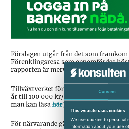
Förslagen utgår från det som framkom
Förenklingsresa som genomfördes höste
rapporten är mervärdesskatt (moms).
Tillväxtverket föreslår att omsättnin
Consent
år till 100 000 kr/år (avsnitt 4.3 i Ti
man kan läsa
här
).
This website uses cookies
We use cookies to personalis
För närvarande gäller att företag med
information about your use of