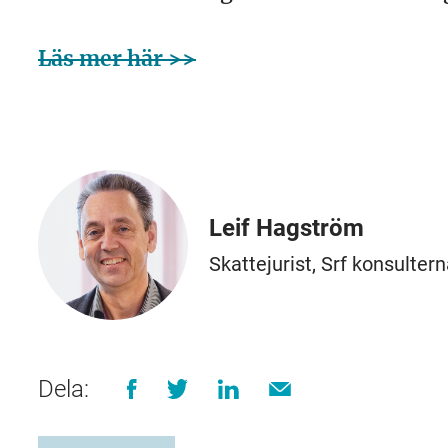
Läs mer här >>
Leif Hagström
Skattejurist, Srf konsulter
Dela: