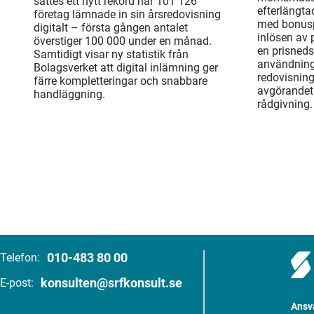
sattes ett nytt rekord när 101 126
efterlängta
företag lämnade in sin årsredovisning
med bonusp
digitalt – första gången antalet
inlösen av
överstiger 100 000 under en månad.
en prisneds
Samtidigt visar ny statistik från
användning
Bolagsverket att digital inlämning ger
redovisnin
färre kompletteringar och snabbare
avgörandet 
handläggning.
rådgivning.
010-483 80 00
Telefon:
konsulten@srfkonsult.se
E-post:
Ansva