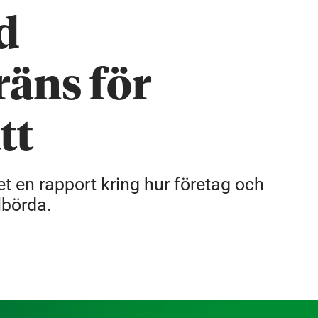
d
äns för
tt
et en rapport kring hur företag och
lbörda.