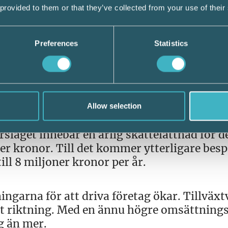
ån moms på sin omsättning av varor och
 provided to them or that they’ve collected from your use of their
 Via länken kan man även se
r. Av de länder som har infört en belopps
 med 2 943 Euro (30 000 kr) och Storbritan
Preferences
Statistics
BP).
 förutsättningarna att driva företag för d
istration minskar och därmed även företag
Allow selection
 000 företag kommer tillämpa den höjda
laget innebär en årlig skattelättnad för d
er kronor. Till det kommer ytterligare bes
ll 8 miljoner kronor per år.
ingarna för att driva företag ökar. Tillväxt
rätt riktning. Med en ännu högre omsättning
g än mer.