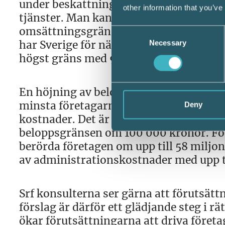
under beskattningsåret är befriade fr
other information that you’ve
tjänster. Man kan läsa mer om det
här
.
omsättningsgränserna i andra EU-lände
Consent
har Sverige för närvarande lägst gräns
Necessary
Selection
högst gräns med 97 382 Euro (85 000 G
En höjning av beloppsgränsen förbättrar
minsta företagarna. Företagens admin
Deny
kostnader. Det är beräknat att cirka 5
beloppsgränsen om 100 000 kronor. Förs
berörda företagen om upp till 58 miljon
av administrationskostnader med upp ti
Srf konsulterna ser gärna att förutsättn
förslag är därför ett glädjande steg i 
ökar förutsättningarna att driva företa