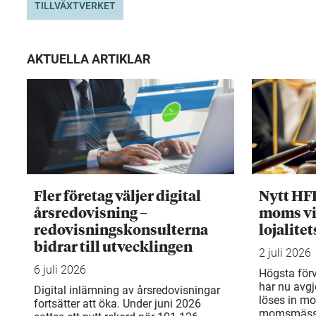
TILLVÄXTVERKET
AKTUELLA ARTIKLAR
Fler företag väljer digital
Nytt HF
årsredovisning –
moms vi
redovisningskonsulterna
lojalite
bidrar till utvecklingen
2 juli 2026
6 juli 2026
Högsta för
har nu avgj
Digital inlämning av årsredovisningar
löses in mo
fortsätter att öka. Under juni 2026
momsmässi