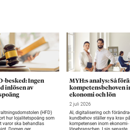
D-besked: Ingen
MYH:s analys: Så för
d inlösen av
kompetensbehoven 
tspoäng
ekonomi och lön
2 juli 2026
valtningsdomstolen (HFD)
AI, digitalisering och förändr
ort hur lojalitetspoäng som
kundbehov ställer nya krav p
t varor ska behandlas
kompetensen inom ekonomi-
gt. Domen ger
lönebranschen. I sin senaste