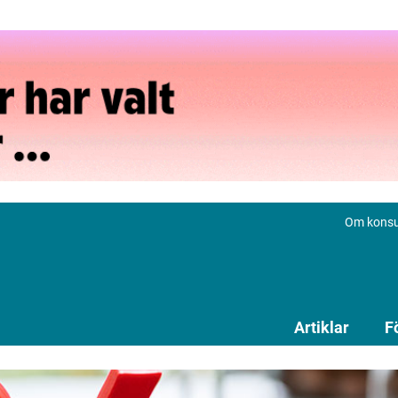
Om konsu
Artiklar
F