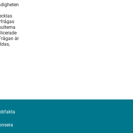
ndigheten
ecklas
rfrågas
ulterna
blicerade
Frågan är
ldas,
bbfakta
onsera