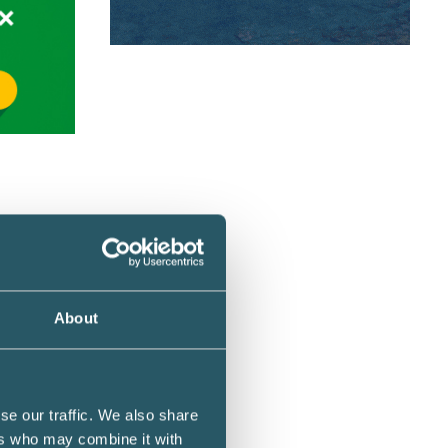
000 kr/
About
n, som
se our traffic. We also share
 kronor
ers who may combine it with