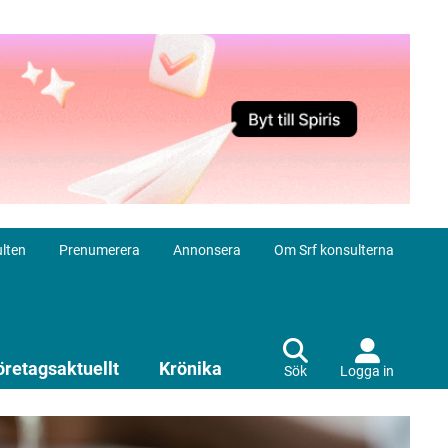
lten
Prenumerera
Annonsera
Om Srf konsulterna
öretagsaktuellt
Krönika
Sök
Logga in