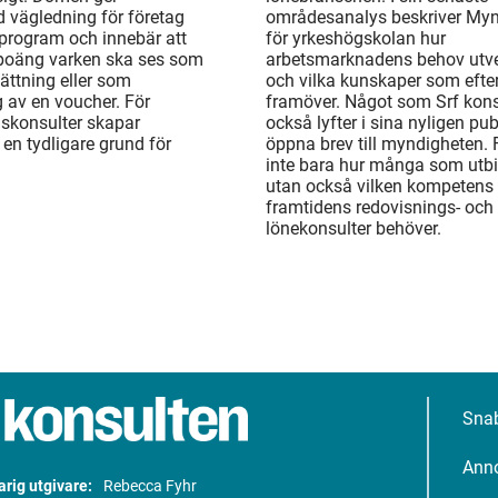
d vägledning för företag
områdesanalys beskriver My
rogram och innebär att
för yrkeshögskolan hur
 poäng varken ska ses som
arbetsmarknadens behov utv
ättning eller som
och vilka kunskaper som efte
 av en voucher. För
framöver. Något som Srf kons
gskonsulter skapar
också lyfter i sina nyligen pu
en tydligare grund för
öppna brev till myndigheten. 
inte bara hur många som utbi
utan också vilken kompetens
framtidens redovisnings- och
lönekonsulter behöver.
Sna
Ann
rig utgivare:
Rebecca Fyhr