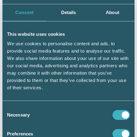
En arbetsgivare kan givetvis välja att erbjuda
alla anställda på arbetsplatsen samma årliga
Consent
Details
About
belopp oavsett deras arbetstid, poängterar
Skatteverket. Men en arbetsgivare kan inte i
övrigt differentiera friskvårdsbidraget
This website uses cookies
beloppsmässigt utifrån lönenivå,
tjänsteställning, organisatorisk tillhörighet
We use cookies to personalise content and ads, to
eller arbetsort.
provide social media features and to analyse our traffic.
We also share information about your use of our site with
Sjukskriven eller föräldraledig
our social media, advertising and analytics partners who
När det gäller anställda som är sjukskrivna
may combine it with other information that you’ve
eller föräldralediga så tillhör de fortfarande
provided to them or that they’ve collected from your use
personalen och bör enligt Skatteverket i detta
of their services.
sammanhang bedömas utifrån sin ordinarie
arbetstid. Om en anställd har fullt
friskvårdsbidrag när en period av
Consent
föräldraledighet eller sjukskrivning inträder
Necessary
Selection
bör arbetsgivaren således inte reducera
bidraget under perioden.
Preferences