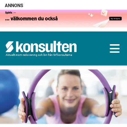
ANNONS
Aktuellt inom redovisning och lön från Srf konsulterna