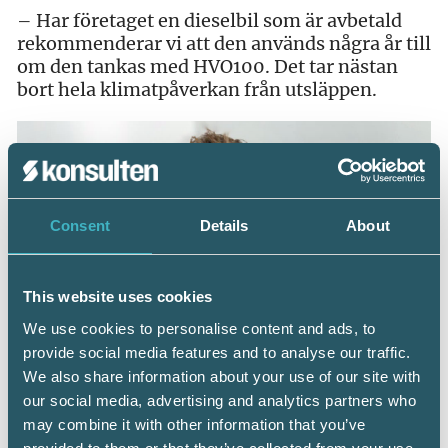
– Har företaget en dieselbil som är avbetald
rekommenderar vi att den används några år till
om den tankas med HVO100. Det tar nästan
bort hela klimatpåverkan från utsläppen.
Consent
Details
About
This website uses cookies
We use cookies to personalise content and ads, to
provide social media features and to analyse our traffic.
We also share information about your use of our site with
Det mest hållbara valet är att vara fossiloberoende. Både
our social media, advertising and analytics partners who
vad gäller företagets ekonomi och miljöpåverkan
may combine it with other information that you’ve