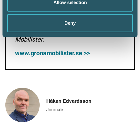
energislag som används vid
Allow selection
tillverkningen. Uppgifterna finns, helt
eller delvis, på biltillverkarnas hemsidor.
Deny
Källa: Jesper Johansson, Gröna
Mobilister.
www.gronamobilister.se >>
Håkan Edvardsson
Journalist