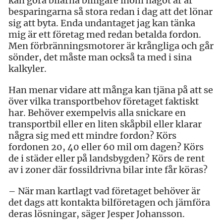
kan göra bilarna billigare inom något år är
besparingarna så stora redan i dag att det lönar
sig att byta. Enda undantaget jag kan tänka
mig är ett företag med redan betalda fordon.
Men förbränningsmotorer är krångliga och går
sönder, det måste man också ta med i sina
kalkyler.
Han menar vidare att många kan tjäna på att se
över vilka transportbehov företaget faktiskt
har. Behöver exempelvis alla snickare en
transportbil eller en liten skåpbil eller klarar
några sig med ett mindre fordon? Körs
fordonen 20, 40 eller 60 mil om dagen? Körs
de i städer eller på landsbygden? Körs de rent
av i zoner där fossildrivna bilar inte får köras?
– När man kartlagt vad företaget behöver är
det dags att kontakta bilföretagen och jämföra
deras lösningar, säger Jesper Johansson.