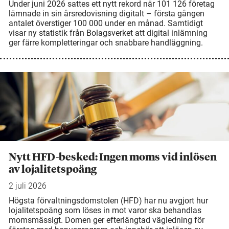
Under juni 2026 sattes ett nytt rekord när 101 126 företag
lämnade in sin årsredovisning digitalt – första gången
antalet överstiger 100 000 under en månad. Samtidigt
visar ny statistik från Bolagsverket att digital inlämning
ger färre kompletteringar och snabbare handläggning.
Nytt HFD-besked: Ingen moms vid inlösen
av lojalitetspoäng
2 juli 2026
Högsta förvaltningsdomstolen (HFD) har nu avgjort hur
lojalitetspoäng som löses in mot varor ska behandlas
momsmässigt. Domen ger efterlängtad vägledning för