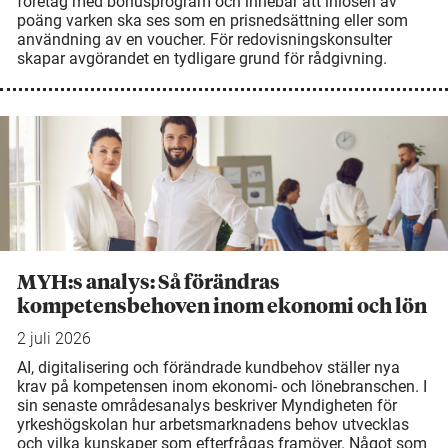
företag med bonusprogram och innebär att inlösen av
poäng varken ska ses som en prisnedsättning eller som
användning av en voucher. För redovisningskonsulter
skapar avgörandet en tydligare grund för rådgivning.
MYH:s analys: Så förändras
kompetensbehoven inom ekonomi och lön
2 juli 2026
AI, digitalisering och förändrade kundbehov ställer nya
krav på kompetensen inom ekonomi- och lönebranschen. I
sin senaste områdesanalys beskriver Myndigheten för
yrkeshögskolan hur arbetsmarknadens behov utvecklas
och vilka kunskaper som efterfrågas framöver. Något som