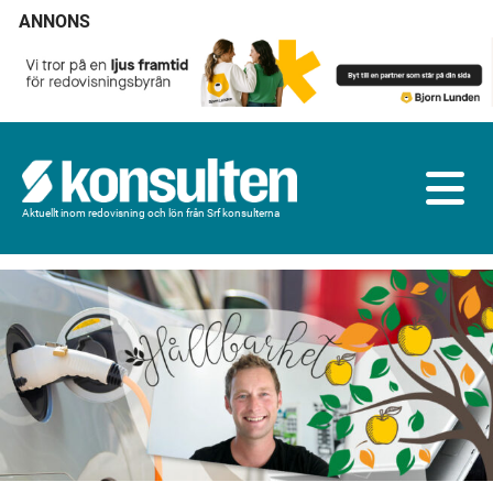
ANNONS
Aktuellt inom redovisning och lön från Srf konsulterna