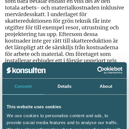
som bara betalar endast en viss del av den
totala arbets- och materialkostnaden inklusive
mervärdesskatt. I underlaget för
skattereduktionen för grön teknik får inte
utgifter för till exempel resor, utrustning och
projektering tas upp. Eftersom dessa
kostnader inte ger rätt till skattereduktion är
det lämpligt att de särskiljs från kostnaderna
för arbete och material. Om företaget som
installerar erbjuder ett i förväg uppgjort pris
som omfattar samtliga kostnader,
totalentreprenad till fast pris, finns en
schablonberäkning. Underlaget för beräkning
Consent
Details
About
av skattereduktion för installation av grön
teknik schablonmässigt kan då beräknas till
97 procent av totalpriset
This website uses cookies
För att kunna nyttja möjligheten till
We use cookies to personalise content and ads, to
skattereduktion är kravet att installationerna
provide social media features and to analyse our traffic.
påbörjas, slutförs och betalas under samma år.