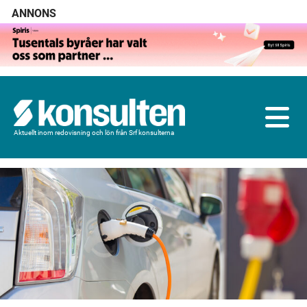
ANNONS
Aktuellt inom redovisning och lön från Srf konsulterna