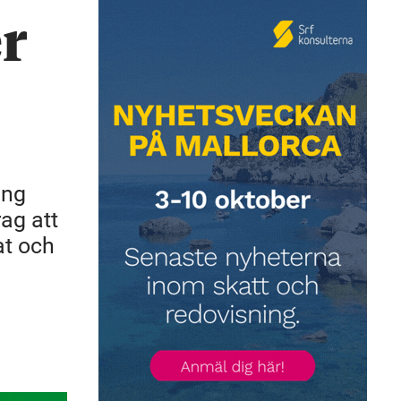
er
ing
ag att
at och