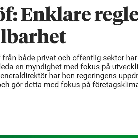
f: Enklare regl
llbarhet
rån både privat och offentlig sektor har
t leda en myndighet med fokus på utveckl
generaldirektör har hon regeringens uppdr
 och gör detta med fokus på företagsklim