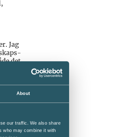
,
er. Jag
rskaps-
åde det
är det
är
About
er ska
se our traffic. We also share
ers who may combine it with