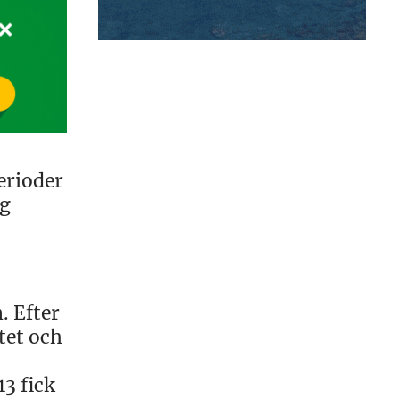
erioder
og
. Efter
tet och
3 fick