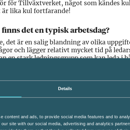
tör för Tillväxtverket, något som kändes kul
är lika kul fortfarande!
finns det en typisk arbetsdag?
, det är en salig blandning av olika uppgift
gor och lägger relativt mycket tid på leda
n en stark ledningsgrupp som kan leda i b
arbete för att utveckla vår myndighet. Sen 
ganisationer och andra myndigheter. Jag 
med organisationer som arbetar med
Details
 att främja företagande och för att fl
e content and ads, to provide social media features and to analy
 our site with our social media, advertising and analytics partn
nnovationssystemet regionalt och lokalt,