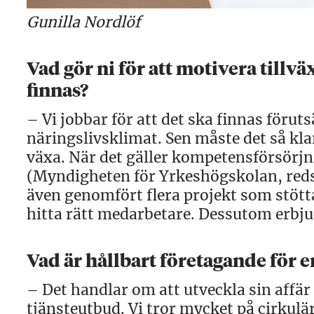
Gunilla Nordlöf
Vad gör ni för att motivera tillvä
finnas?
– Vi jobbar för att det ska finnas förut
näringslivsklimat. Sen måste det så kla
växa. När det gäller kompetensförsörj
(Myndigheten för Yrkeshögskolan, reds
även genomfört flera projekt som stötta
hitta rätt medarbetare. Dessutom erbju
Vad är hållbart företagande för e
– Det handlar om att utveckla sin affä
tjänsteutbud. Vi tror mycket på cirkul