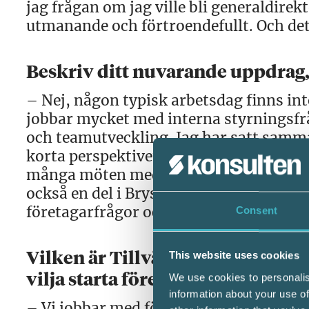
jag frågan om jag ville bli generaldirek
utmanande och förtroendefullt. Och det 
Beskriv ditt nuvarande uppdrag, 
– Nej, någon typisk arbetsdag finns inte
jobbar mycket med interna styrningsfrå
och teamutveckling. Jag har satt samma
korta perspektivet och i ett förändrings
många möten med regioner, företagaror
också en del i Bryssel och samverkar 
företagarfrågor och regelförenkling.
Consent
This website uses cookies
Vilken är Tillväxtverkets roll för
We use cookies to personalis
vilja starta företag?
information about your use of
– Vi jobbar med företagsklimatet och i