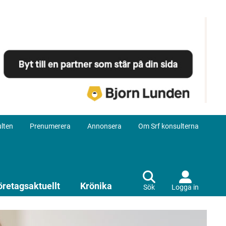
lten
Prenumerera
Annonsera
Om Srf konsulterna
öretagsaktuellt
Krönika
Sök
Logga in