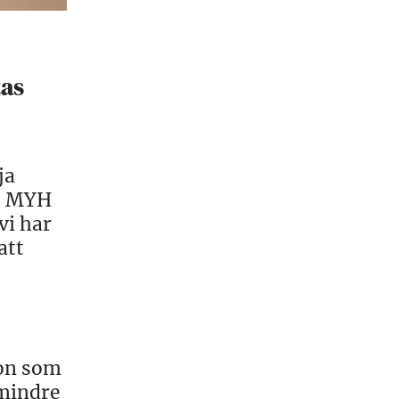
tas
ja
a, MYH
vi har
att
ion som
 mindre