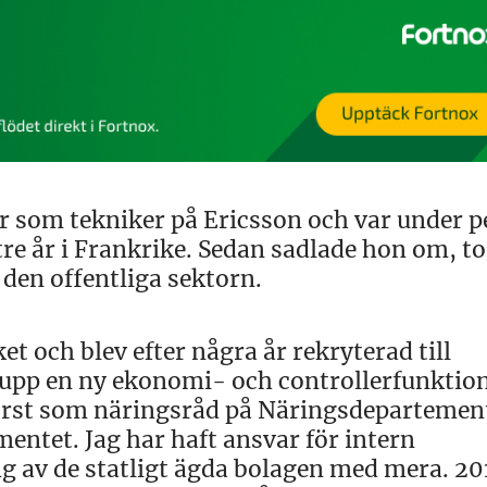
är som tekniker på Ericsson och var under p
tre år i Frankrike. Sedan sadlade hon om, t
den offentliga sektorn.
 och blev efter några år rekryterad till
upp en ny ekonomi- och controllerfunktion
 först som näringsråd på Näringsdepartemen
ntet. Jag har haft ansvar för intern
g av de statligt ägda bolagen med mera. 201