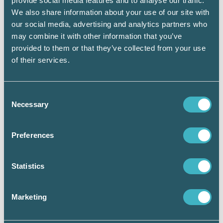
provide social media features and to analyse our traffic.
We also share information about your use of our site with
our social media, advertising and analytics partners who
may combine it with other information that you’ve
provided to them or that they’ve collected from your use
of their services.
Consent
Necessary
Selection
Stödjande och rådgivande: –Efter genomförd
kvalitetsuppföljning har den auktoriserade
Preferences
redovisningskonsulten fått en rad tips och råd för att
komma vidare i sitt kvalitetsarbete. Det är ett viktigt arbete
som uppskattas av våra medlemmar, intygar Camilla
Statistics
Boije. Bilden togs under hennes föredrag ”Karriär inom
redovisning” under mässan Ekonomi och Företag 2022.
Marketing