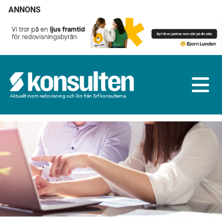
ANNONS
Aktuellt inom redovisning och lön från Srf konsulterna