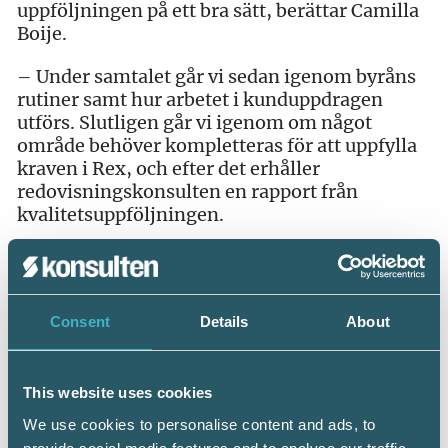
uppföljningen på ett bra sätt, berättar Camilla
Boije.
– Under samtalet går vi sedan igenom byråns
rutiner samt hur arbetet i kunduppdragen
utförs. Slutligen går vi igenom om något
område behöver kompletteras för att uppfylla
kraven i Rex, och efter det erhåller
redovisningskonsulten en rapport från
kvalitetsuppföljningen.
– Personligen kan jag inte tänka mig ett mer
stimulerande uppdrag än att stötta våra
medlemmar och branschen på detta sätt,
Consent
Details
About
avslutar Camilla Boije.
This website uses cookies
We use cookies to personalise content and ads, to