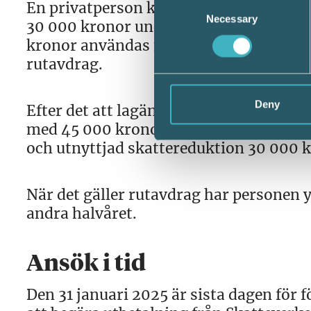
Consent
En privatperson köper tjänster och få
Necessary
Selection
30 000 kronor under första halvåret 20
kronor användas för rotavdrag och hög
rutavdrag.
Deny
Efter det att lagändringen har trätt ikr
med 45 000 kronor (max skattereduktio
och utnyttjad skattereduktion 30 000 k
När det gäller rutavdrag har personen y
andra halvåret.
Ansök i tid
Den 31 januari 2025 är sista dagen för 