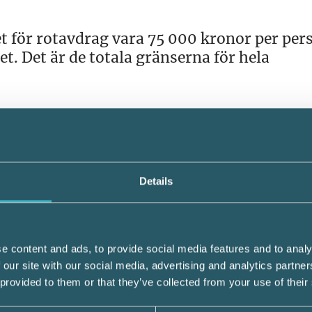
t för rotavdrag vara 75 000 kronor per per
t. Det är de totala gränserna för hela
 50 000 kronor användas för rotavdrag och h
avdrag. Fram till och med den 30 juni gäll
taket för rotavdrag och två separata tak infö
Details
ållsarbete som har betalats, förmån av
s och hushållsarbete som har redovisats i e
r beskattningsåret 2024.
e content and ads, to provide social media features and to analy
 our site with our social media, advertising and analytics partn
 provided to them or that they’ve collected from your use of their