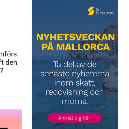
införs
ft den
n?