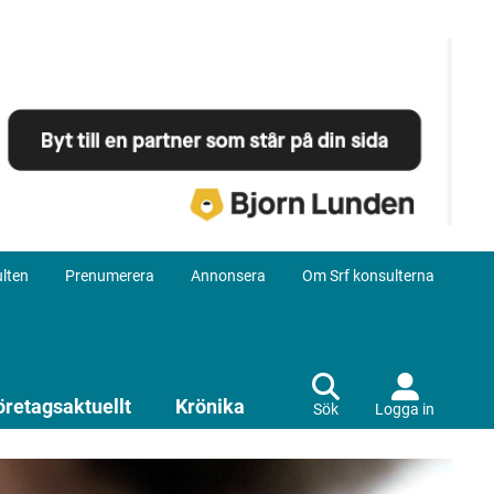
lten
Prenumerera
Annonsera
Om Srf konsulterna
öretagsaktuellt
Krönika
Sök
Logga in