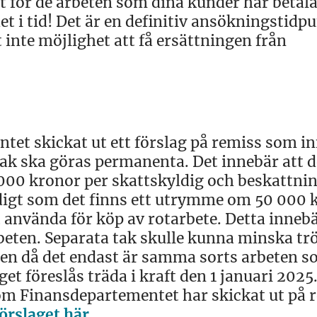
t för de arbeten som dina kunder har betala
t i tid! Det är en definitiv ansökningstidp
 inte möjlighet att få ersättningen från
et skickat ut ett förslag på remiss som i
 tak ska göras permanenta. Det innebär att d
00 kronor per skattskyldig och beskattni
idigt som det finns ett utrymme om 50 000 
 använda för köp av rotarbete. Detta inneb
rbeten. Separata tak skulle kunna minska tr
eten då det endast är samma sorts arbeten 
 föreslås träda i kraft den 1 januari 2025
 som Finansdepartementet har skickat ut på 
förslaget här
.