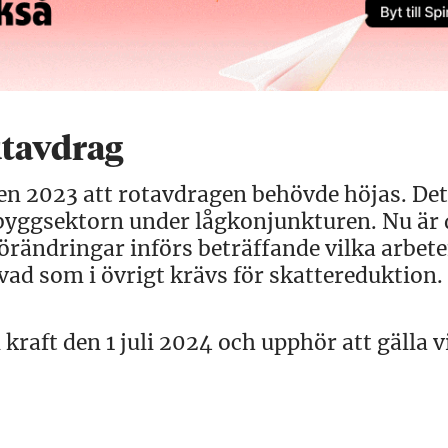
utavdrag
n 2023 att rotavdragen behövde höjas. Det
 i byggsektorn under lågkonjunkturen. Nu är
förändringar införs beträffande vilka arbet
vad som i övrigt krävs för skattereduktion.
i kraft den 1 juli 2024 och upphör att gälla v