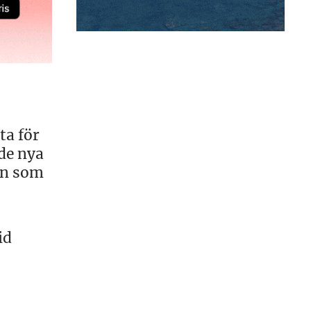
ta för
 de nya
en som
id