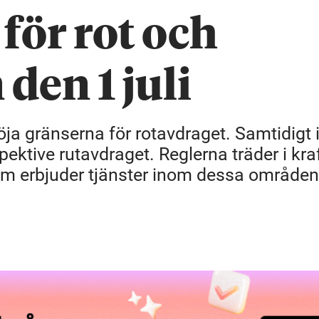
för rot och
den 1 juli
 höja gränserna för rotavdraget. Samtidigt 
pektive rutavdraget. Reglerna träder i kra
 som erbjuder tjänster inom dessa område