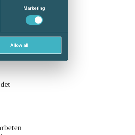
ag med
Marketing
00
Allow all
tavdrag
ronor
 det
arbeten