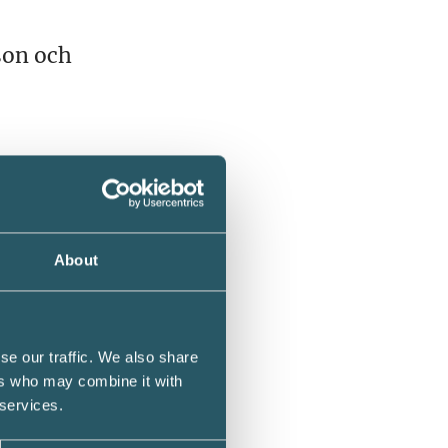
son och
ögst 75
er de
rs.
About
n
se our traffic. We also share
ers who may combine it with
 services.