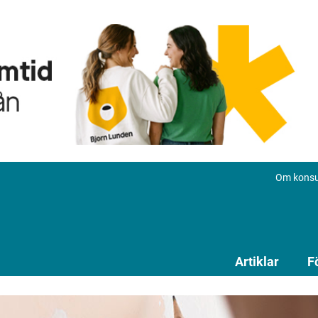
Om konsu
Artiklar
F