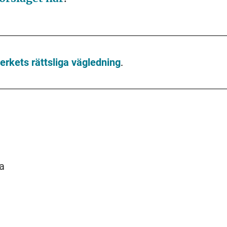
everkets rättsliga vägledning
.
na