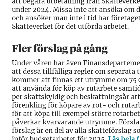
att begära utbetalning från Skatteverke
under 2024. Missa inte att ansöka om de
och ansöker man inte i tid har företaget
Skatteverket för det utförda arbetet.
Fler förslag på gång
Under våren har även Finansdepartement
att dessa tillfälliga regler om separata
kommer att finnas ett utrymme om 75 0
att använda för köp av rutarbete samt
per skattskyldig och beskattningsår att
förenkling för köpare av rot- och ruta
för att köpa till exempel större rotarb
påverkar kvarvarande utrymme. Förslaget
förslag är en del av alla skatteförslag
inför budgetarbetet för 2025.
Läs hela 