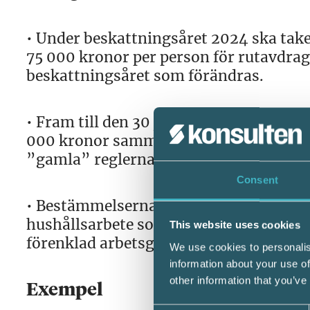
• Under beskattningsåret 2024 ska take
75 000 kronor per person för rutavdrage
beskattningsåret som förändras.
• Fram till den 30 juni 2024 får högst
000 kronor sammanlagt för rot- och rut
”gamla” reglerna. Efter den 1 juli höjs 
Consent
• Bestämmelserna får tillämpas på hush
hushållsarbete som har tillhandahållit
This website uses cookies
förenklad arbetsgivardeklaration unde
We use cookies to personalis
information about your use of
other information that you’ve
Exempel