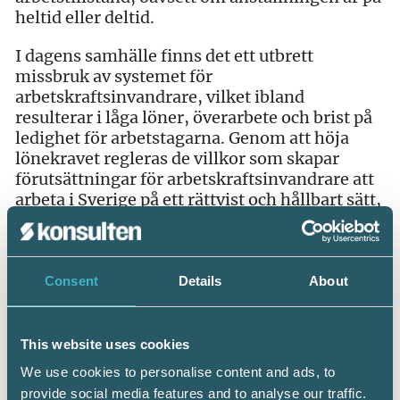
heltid eller deltid.
I dagens samhälle finns det ett utbrett
missbruk av systemet för
arbetskraftsinvandrare, vilket ibland
resulterar i låga löner, överarbete och brist på
ledighet för arbetstagarna. Genom att höja
lönekravet regleras de villkor som skapar
förutsättningar för arbetskraftsinvandrare att
arbeta i Sverige på ett rättvist och hållbart sätt,
med målet att stärka deras position på
arbetsmarknaden och minska konkurrensen
med låga löner.
Consent
Details
About
Arbetskraftsinvandringen utgör en betydande
faktor för att möta kompetensbehov och stärka
ekonomin i Sverige. Enligt en analys från
This website uses cookies
IKEM har den haft en positiv inverkan, med
We use cookies to personalise content and ads, to
betydande bidrag till både BNP och
provide social media features and to analyse our traffic.