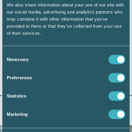
skatteintäkter. Det nya försörjningskravet
We also share information about your use of our site with
hjälper till att skapa grunden för en mer
our social media, advertising and analytics partners who
balanserad och konkurrenskraftig framtid för
may combine it with other information that you’ve
både Sverige och våra arbetskraftsinvandrare,
provided to them or that they’ve collected from your use
där rättvisa arbetsvillkor och ekonomisk
of their services.
stabilitet står i centrum.
Consent
Necessary
Selection
Preferences
Dela:
Statistics
Marketing
AKTUELLA ARTIKLAR