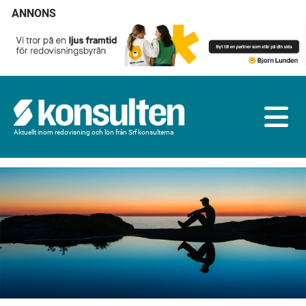
ANNONS
Aktuellt inom redovisning och lön från Srf konsulterna