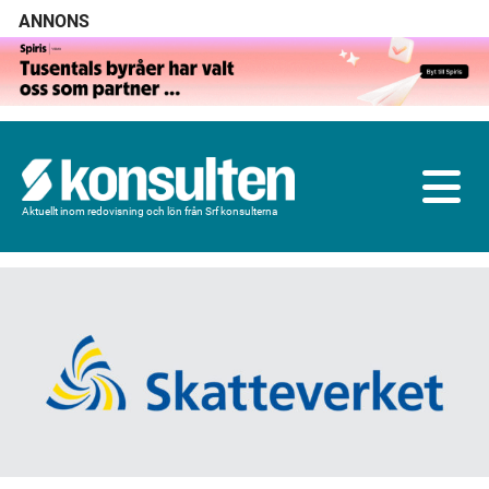
ANNONS
Aktuellt inom redovisning och lön från Srf konsulterna