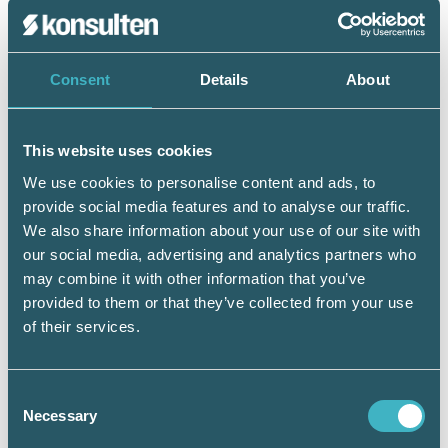
ger vägledning i de möjligheter som erbjuds
inom skatteområdet med anledning av
coronaviruset. Webbseminariet sker i form av
Consent
Details
About
en livesändning på cirka en timme. Antalet
platser vid varje seminarium är 150.
Seminarierna kommer också att spelas in och
de blir därigenom tillgängligt för alla.
This website uses cookies
We use cookies to personalise content and ads, to
Skatteverket anordnar även lokala
provide social media features and to analyse our traffic.
skatteträffar, till exempel ”Deklarera din
We also share information about your use of our site with
enskilda firma”, ”Moms, så fungerar det” och
our social media, advertising and analytics partners who
”Starta företag”. Dessa lokala
may combine it with other information that you’ve
informationsträffar är tillfälligt inställda fram
provided to them or that they’ve collected from your use
till och med juli månad. Till dess erbjuds
of their services.
webbseminarier.
Här kan du se vilka webbinarier som erbjuds
Consent
samt anmäla dig >>
Necessary
Selection
Övrigt