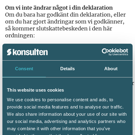
Om vi inte ändrar något i din deklaration
Om du bara har godkänt din deklaration, eller
om du har gjort ändringar som vi godkänner,
så kommer slutskattebeskeden i den här
ordningen:
Har du deklarerat via Skatteverkets e-tjänst?
Om du ska få pengar tillbaka och har anmält
konto så får du ditt slutskattebesked i juni.
Skatt att få tillbaka betalas ut till ditt konto
Consent
Details
About
under vecka 23. Om du däremot har skatt att
betala får du ditt slutskattebesked i september
och då måste skatten finnas på Skatteverkets
This website uses cookies
konto senast den 12 december.
We use cookies to personalise content and ads, to
provide social media features and to analyse our traffic.
Har du deklarerat på papper? Då får du ditt
We also share information about your use of our site with
slutskattebesked i september. Skatt att få
our social media, advertising and analytics partners who
tillbaka betalas ut till ditt konto under vecka
may combine it with other information that you’ve
36. Om du har skatt att betala ska skatten