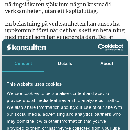
näringsidkaren själv inte någon kostnad i
verksamheten, utan ett kapitaluttag.
En belastning på verksamheten kan anses ha
uppkommit först när det har skett en betalning
med medel som har genererats däri. Det är
därför inte möjligt att hänföra betalningen av
de 103 000 kronorna till ett tidigare
beskattningsår, kommer kammarrätten fram
till. Avdrag kan medges först nästkommande
Consent
Details
About
beskattningsår.
Underinstanserna som nekat näringsidkaren
This website uses cookies
avdrag hade därför haft fog för sina beslut,
We use cookies to personalise content and ads, to
slog kammarrätten fast i sin dom.
provide social media features and to analyse our traffic.
We also share information about your use of our site with
Dom 2017-02-23, mål nr 62-63
our social media, advertising and analytics partners who
may combine it with other information that you’ve
provided to them or that they’ve collected from your use