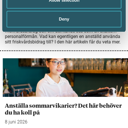
Allow selection
Arbetsgivare kan erbjuda sina anställda ett
friskvårdsbidrag, men det finns några saker att tänka på
för att bidraget ska vara skattefritt. Nyligen avgjorde
Deny
Högsta förvaltningsdomstolen (HFD) frågan om en
anställd kunde köpa en konsertbiljett för sitt
friskvårdsbidrag och om det kunde ses som en skattefri
personalförmån. Vad kan egentligen en anställd använda
sitt friskvårdsbidrag till? I den här artikeln får du veta mer.
Anställa sommarvikarier? Det här behöver
du ha koll på
8 juni 2026