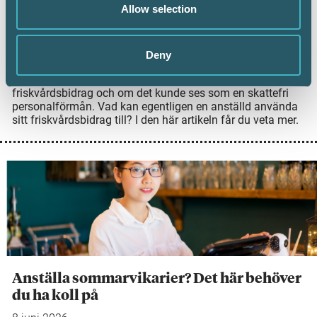
8 juni 2026
Allow selection
Arbetsgivare kan erbjuda sina anställda ett
friskvårdsbidrag, men det finns några saker att tänka på
för att bidraget ska vara skattefritt. Nyligen avgjorde
Deny
Högsta förvaltningsdomstolen (HFD) frågan om en
anställd kunde köpa en konsertbiljett för sitt
friskvårdsbidrag och om det kunde ses som en skattefri
personalförmån. Vad kan egentligen en anställd använda
sitt friskvårdsbidrag till? I den här artikeln får du veta mer.
Anställa sommarvikarier? Det här behöver
du ha koll på