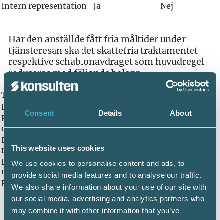
Intern representation
Ja
Nej
Har den anställde fått fria måltider under
tjänsteresan ska det skattefria traktamentet
respektive schablonavdraget som huvudregel
reduceras med följande belopp.
Traktamente
240 kr
168 kr
120 kr
Reducering för
Consent
Details
About
Frukost, lunch
216 kr
151 kr
108 kr
och middag
Lunch och
168 kr
118 kr
84 kr
This website uses cookies
middag
Lunch eller
We use cookies to personalise content and ads, to
84 kr
59 kr
42 kr
middag
provide social media features and to analyse our traffic.
Frukost
48 kr
33 kr
24 kr
We also share information about your use of our site with
our social media, advertising and analytics partners who
may combine it with other information that you’ve