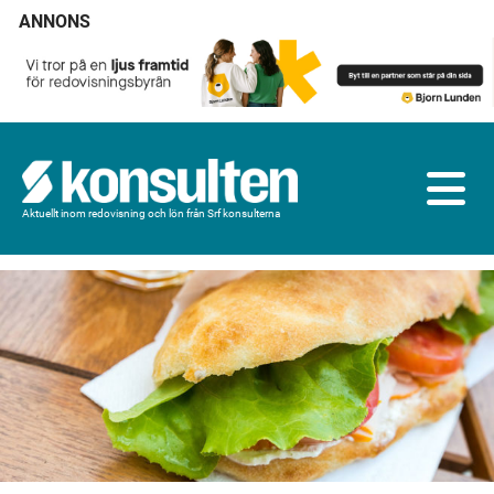
ANNONS
Aktuellt inom redovisning och lön från Srf konsulterna