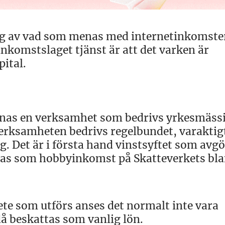
ng av vad som menas med internetinkomste
inkomstslaget tjänst är att det varken är
ital.
knas en verksamhet som bedrivs yrkesmässi
verksamheten bedrivs regelbundet, varaktig
. Det är i första hand vinstsyftet som avg
sas som hobbyinkomst på Skatteverkets bla
bete som utförs anses det normalt inte vara
då beskattas som vanlig lön.