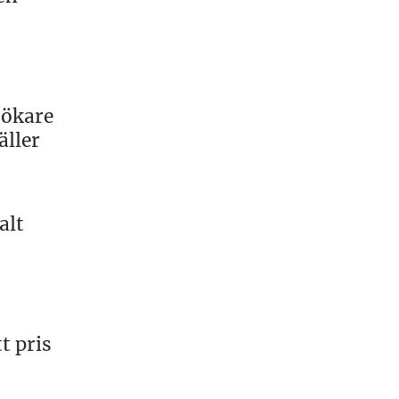
sökare
äller
alt
t pris