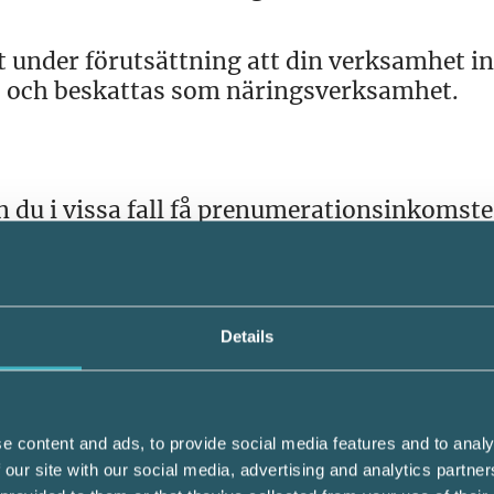
t under förutsättning att din verksamhet in
s och beskattas som näringsverksamhet.
an du i vissa fall få prenumerationsinkomste
 publicerar där. Sådana inkomster från läsa
omst av hobbyverksamhet.
Details
anställning eller ett uppdrag, så ska dess
tjänst.
e content and ads, to provide social media features and to analy
 our site with our social media, advertising and analytics partn
u sänder eller publicerar i en blogg, video