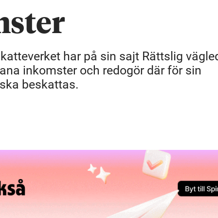
mster
Skatteverket har på sin sajt Rättslig vägl
na inkomster och redogör där för sin
ska beskattas.