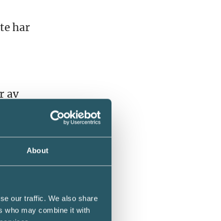
te har
r av
re och
About
a i
se our traffic. We also share
ers who may combine it with
blogg