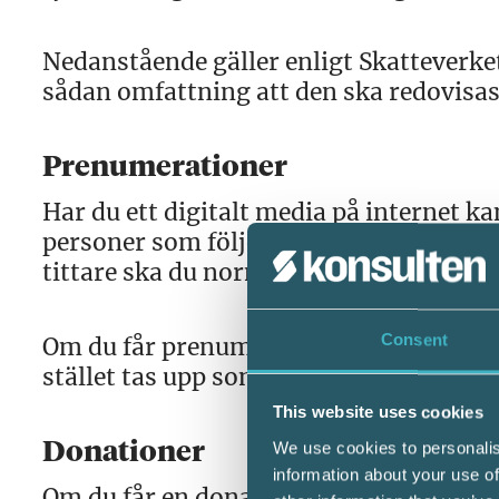
Nedanstående gäller enligt Skatteverke
sådan omfattning att den ska redovisa
Prenumerationer
Har du ett digitalt media på internet k
personer som följer det du sänder eller
tittare ska du normalt ta upp som ink
Consent
Om du får prenumerationsinkomster i en 
stället tas upp som lön i inkomstslaget 
This website uses cookies
We use cookies to personalis
Donationer
information about your use of
Om du får en donation på grund av det d