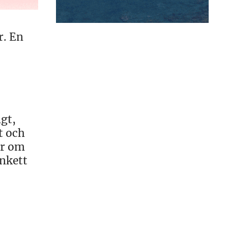
r. En
gt,
t och
ör om
nkett