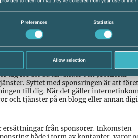
 provided to them or that they’ve collected from your use of their
restation som du utför eller har utfört. En
n då krävs att den inte ges som ersättning 
Preferences
Statistics
detta fall ges för det du sänder eller publi
som inkomst av hobbyverksamhet. Det gäller
lligt.
Allow selection
er dig för att du använder och profilerar
tjänster. Syftet med sponsringen är att före
ngen till dig. När det gäller internetinkom
or och tjänster på en blogg eller annan digi
ör ersättningar från sponsorer. Inkomsten
sponsring både i form av kontanter, varor o