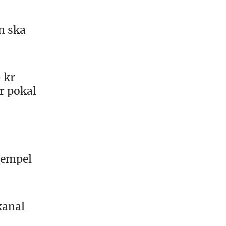
n ska
 kr
r pokal
exempel
kanal
s