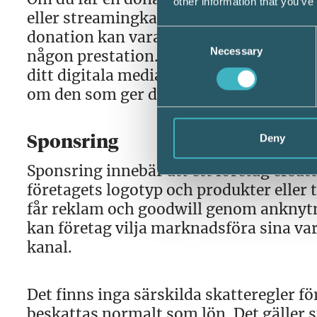
other information that you’ve
eller streamingkanal får du den för en p
donation kan vara en skattefri gåva. Me
Consent
Necessary
Selection
någon prestation. Eftersom donationen i 
ditt digitala media ska du ta upp den 
om den som ger donationen gör det frivi
Deny
Sponsring
Sponsring innebär att ett företag ersätt
företagets logotyp och produkter eller 
får reklam och goodwill genom anknytni
kan företag vilja marknadsföra sina var
kanal.
Det finns inga särskilda skatteregler f
beskattas normalt som lön. Det gäller 