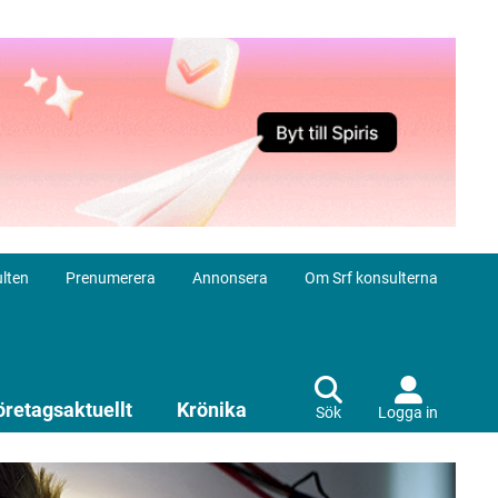
lten
Prenumerera
Annonsera
Om Srf konsulterna
öretagsaktuellt
Krönika
Sök
Logga in