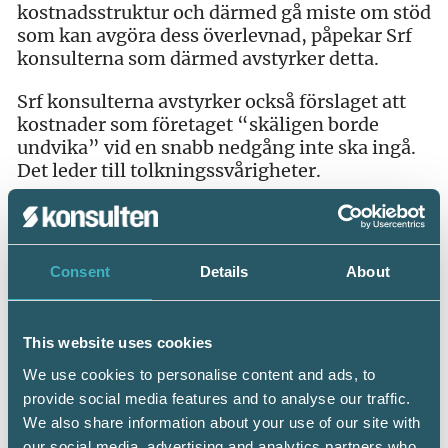
kostnadsstruktur och därmed gå miste om stöd
som kan avgöra dess överlevnad, påpekar Srf
konsulterna som därmed avstyrker detta.
Srf konsulterna avstyrker också förslaget att
kostnader som företaget “skäligen borde
undvika” vid en snabb nedgång inte ska ingå.
Det leder till tolkningssvårigheter.
Varfö
r har frågan om vinster blivit så
stor?
–
Detta är en rent politisk fråga eftersom det
stöd staten ger i grunden baseras på de
Consent
Details
About
skatteintäkter som finns. Då anser man att det
skulle kunna uppfattas som att staten
finansierar vinstutdelning till ägarna istället
This website uses cookies
för att använda pengarna till att rädda
företaget. Debatten känns igen från privata
We use cookies to personalise content and ads, to
skolor och vårdföretag som har beskrivits på
provide social media features and to analyse our traffic.
motsvarande sätt tidigare, säger Mikael
We also share information about your use of our site with
Carlson, branschansvarig för redovisning hos
our social media, advertising and analytics partners who