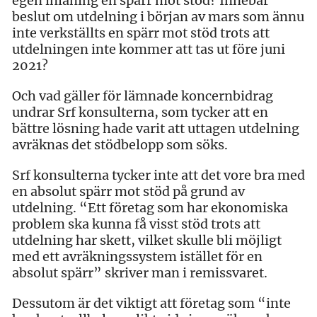
egen inlåning en spärr mot stöd? Innebär
beslut om utdelning i början av mars som ännu
inte verkställts en spärr mot stöd trots att
utdelningen inte kommer att tas ut före juni
2021?
Och vad gäller för lämnade koncernbidrag
undrar Srf konsulterna, som tycker att en
bättre lösning hade varit att uttagen utdelning
avräknas det stödbelopp som söks.
Srf konsulterna tycker inte att det vore bra med
en absolut spärr mot stöd på grund av
utdelning. “Ett företag som har ekonomiska
problem ska kunna få visst stöd trots att
utdelning har skett, vilket skulle bli möjligt
med ett avräkningssystem istället för en
absolut spärr” skriver man i remissvaret.
Dessutom är det viktigt att företag som “inte