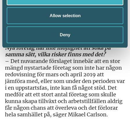
Allow selection
Mikael Carlson Foto: Malin Sydne
Deny
Nya företag har inte möjlighet att söka på
samma sätt, vilka risker finns med det?
–
Det nuvarande förslaget innebär att en stor
mängd nystartade företag som inte har någon
redovisning för mars och april 2019 att
jämföra med, eller som under den perioden var
i en uppstartsfas, inte kan få något stöd. Det
medför att ett stort antal företag som skulle
kunna skapa tillväxt och arbetstillfällen aldrig
får någon chans att överleva och det förlorar
hela samhället på, säger Mikael Carlson.