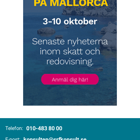
010-483 80 00
Telefon:
konsulten@srfkonsult.se
E-post: