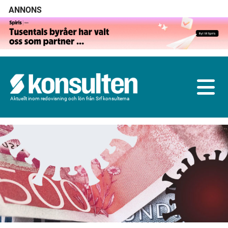
ANNONS
Aktuellt inom redovisning och lön från Srf konsulterna