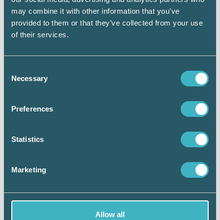
Srf konsulterna.
may combine it with other information that you’ve
provided to them or that they’ve collected from your use
– Men här blir frågan felhanterad eftersom ett
of their services.
företag som delar ut en enda krona direkt blir
diskvalificerat från att få stöd, trots att
ägaruttag via utdelning i många fall kräver
Consent
mindre likviditet än lön till ägaren. Det är fråga
Necessary
Selection
om ren politisk populism.
Preferences
Statistics
Marketing
Allow all