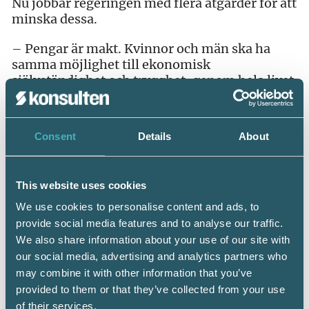
Nu jobbar regeringen med flera åtgärder för att
minska dessa.
– Pengar är makt. Kvinnor och män ska ha
samma möjlighet till ekonomisk
självständighet och trygghet, genom hela livet.
Så är det inte i dag, säger arbetsmarknads- och
etableringsminister Ylva Johansson i ett
uttalande.
Consent
Details
About
För att främja arbetsmarknadens parters
arbete med att minska löneskillnaderna
This website uses cookies
mellan kvinnor och män har
Medlingsinstitutet fått i uppdrag att redovisa
We use cookies to personalise content and ads, to
relativlöneförändringar mellan 2014-2017 för
provide social media features and to analyse our traffic.
olika yrken. Denna redovisning ska sedan ligga
We also share information about your use of our site with
till grund för det fortsatta arbetet.
our social media, advertising and analytics partners who
may combine it with other information that you’ve
Fortfarande förekommer osakliga
provided to them or that they’ve collected from your use
löneskillnader mellan kvinnor och män.
of their services.