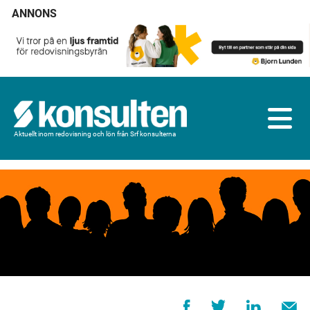
ANNONS
Aktuellt inom redovisning och lön från Srf konsulterna