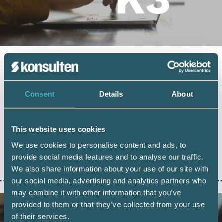
K-REGELVERK
19 maj 2025
Hur går det med
väsentlighetsprincipen i K2?
Consent
Details
About
Sommaren närmar sig med stormsteg liksom
slutet av andra kvartalet 2025.
This website uses cookies
Bokföringsnämnden har aviserat…
We use cookies to personalise content and ads, to
provide social media features and to analyse our traffic.
LÄS HELA ARTIKELN
We also share information about your use of our site with
our social media, advertising and analytics partners who
may combine it with other information that you’ve
provided to them or that they’ve collected from your use
of their services.