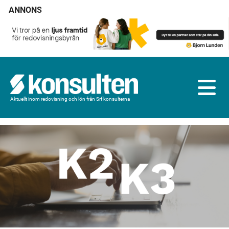
ANNONS
Aktuellt inom redovisning och lön från Srf konsulterna