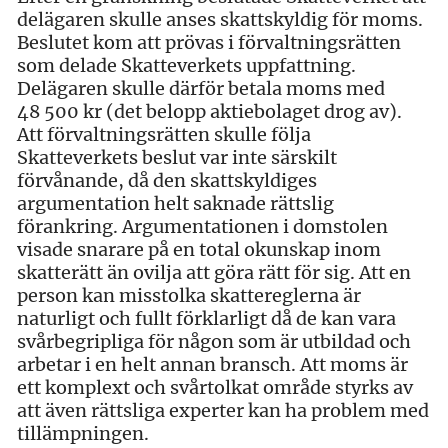
delägaren skulle anses skattskyldig för moms.
Beslutet kom att prövas i förvaltningsrätten
som delade Skatteverkets uppfattning.
Delägaren skulle därför betala moms med
48 500 kr (det belopp aktiebolaget drog av).
Att förvaltningsrätten skulle följa
Skatteverkets beslut var inte särskilt
förvånande, då den skattskyldiges
argumentation helt saknade rättslig
förankring. Argumentationen i domstolen
visade snarare på en total okunskap inom
skatterätt än ovilja att göra rätt för sig. Att en
person kan misstolka skattereglerna är
naturligt och fullt förklarligt då de kan vara
svårbegripliga för någon som är utbildad och
arbetar i en helt annan bransch. Att moms är
ett komplext och svårtolkat område styrks av
att även rättsliga experter kan ha problem med
tillämpningen.