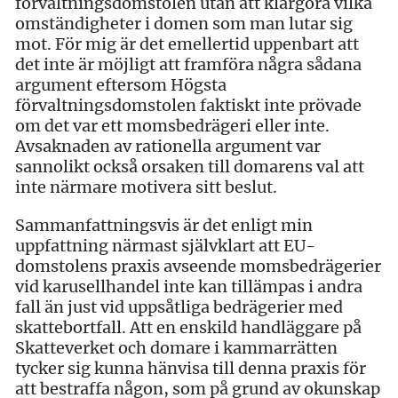
förvaltningsdomstolen utan att klargöra vilka
omständigheter i domen som man lutar sig
mot. För mig är det emellertid uppenbart att
det inte är möjligt att framföra några sådana
argument eftersom Högsta
förvaltningsdomstolen faktiskt inte prövade
om det var ett momsbedrägeri eller inte.
Avsaknaden av rationella argument var
sannolikt också orsaken till domarens val att
inte närmare motivera sitt beslut.
Sammanfattningsvis är det enligt min
uppfattning närmast självklart att EU-
domstolens praxis avseende momsbedrägerier
vid karusellhandel inte kan tillämpas i andra
fall än just vid uppsåtliga bedrägerier med
skattebortfall. Att en enskild handläggare på
Skatteverket och domare i kammarrätten
tycker sig kunna hänvisa till denna praxis för
att bestraffa någon, som på grund av okunskap