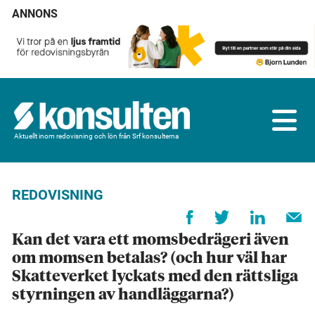
ANNONS
Aktuellt inom redovisning och lön från Srf konsulterna
REDOVISNING
Kan det vara ett momsbedrägeri även
om momsen betalas? (och hur väl har
Skatteverket lyckats med den rättsliga
styrningen av handläggarna?)