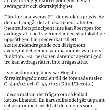
att det föreligger korrespondens mellan
avdragsrätt och skattskyldighet.
Därefter analyseras EU-domstolens praxis. Av
denna framgår det att skatteneutraliteten
(neutralitetsprincipen) inte kan åberopas för
avdragsrätt i bedrägerier där den skattskyldige
uppsåtligen har medverkat till ett
skatteundandragande och därigenom
äventyrat det gemensamma momssystemets
funktion. Har personen däremot agerat i god
tro kan avdragsrätten inte ifrågasättas.
I sin bedömning hänvisar Högsta
förvaltningsdomstolen till de förenade målen
C-439/04 och C-440/04 (Kittel/Recotta).
I dessa mål var det frågan om så kallad
karusellhandel. En karusellhandel går ut på att
sälja varor med avsikt att den moms som