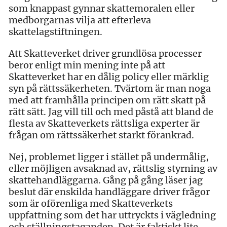
som knappast gynnar skattemoralen eller
medborgarnas vilja att efterleva
skattelagstiftningen.
Att Skatteverket driver grundlösa processer
beror enligt min mening inte på att
Skatteverket har en dålig policy eller märklig
syn på rättssäkerheten. Tvärtom är man noga
med att framhålla principen om rätt skatt på
rätt sätt. Jag vill till och med påstå att bland de
flesta av Skatteverkets rättsliga experter är
frågan om rättssäkerhet starkt förankrad.
Nej, problemet ligger i stället på undermålig,
eller möjligen avsaknad av, rättslig styrning av
skattehandläggarna. Gång på gång läser jag
beslut där enskilda handläggare driver frågor
som är oförenliga med Skatteverkets
uppfattning som det har uttryckts i vägledning
och ställningstaganden. Det är faktiskt lite