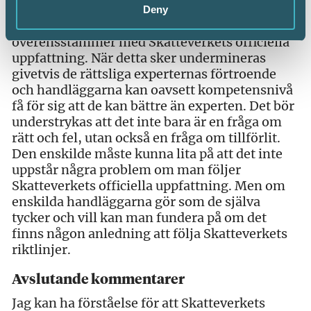
handläggarna rätt oavsett hur grundlöst
Deny
beslutet än må vara och oavsett att det inte
överensstämmer med Skatteverkets officiella
uppfattning. När detta sker undermineras
givetvis de rättsliga experternas förtroende
och handläggarna kan oavsett kompetensnivå
få för sig att de kan bättre än experten. Det bör
understrykas att det inte bara är en fråga om
rätt och fel, utan också en fråga om tillförlit.
Den enskilde måste kunna lita på att det inte
uppstår några problem om man följer
Skatteverkets officiella uppfattning. Men om
enskilda handläggarna gör som de själva
tycker och vill kan man fundera på om det
finns någon anledning att följa Skatteverkets
riktlinjer.
Avslutande kommentarer
Jag kan ha förståelse för att Skatteverkets