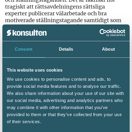
tragiskt att rättsavdelningens rättsliga
experter publicerar välarbetade och bra
motiverade ställningstagande samtidigt som
de enskilda handläggarna på kontoren gör
precis som de själva vill och tycker.
Det verkar dessutom finnas ett motstånd mot
Consent
Details
About
att kontakta rättsavdelning för stöd och
vägledning. Jag har själv i ett ärende utan
framgång försökt övertala en handläggare och
This website uses cookies
hens närmsta chef att ta kontakt med
We use cookies to personalise content and ads, to
rättsavdelningen. Motiveringen och försvaret
för att inte söka hjälp var kort och gott att: ”det
provide social media features and to analyse our traffic.
finns mycket vi skulle behöva kontakta
We also share information about your use of our site with
rättsavdelningen om.” Lösningen på detta
our social media, advertising and analytics partners who
problem skulle kunna vara att den enskilde har
may combine it with other information that you’ve
rätt att begära ett uttalande från en rättslig
provided to them or that they’ve collected from your use
expert i en konkret sakfråga där det inte finns
of their services.
någon bevisproblematik. I ett fall som det