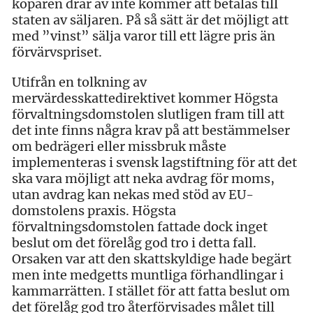
köparen drar av inte kommer att betalas till
staten av säljaren. På så sätt är det möjligt att
med ”vinst” sälja varor till ett lägre pris än
förvärvspriset.
Utifrån en tolkning av
mervärdesskattedirektivet kommer Högsta
förvaltningsdomstolen slutligen fram till att
det inte finns några krav på att bestämmelser
om bedrägeri eller missbruk måste
implementeras i svensk lagstiftning för att det
ska vara möjligt att neka avdrag för moms,
utan avdrag kan nekas med stöd av EU-
domstolens praxis. Högsta
förvaltningsdomstolen fattade dock inget
beslut om det förelåg god tro i detta fall.
Orsaken var att den skattskyldige hade begärt
men inte medgetts muntliga förhandlingar i
kammarrätten. I stället för att fatta beslut om
det förelåg god tro återförvisades målet till