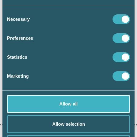
Lantmäteriet uppdaterar regelbundet
nyheter kring de nya reglerna. Du hittar
Consent
Necessary
informationen
här
.
Selection
Preferences
Statistics
Therese Slettengren
Marketing
Journalist
Allow all
Dela:
Allow selection