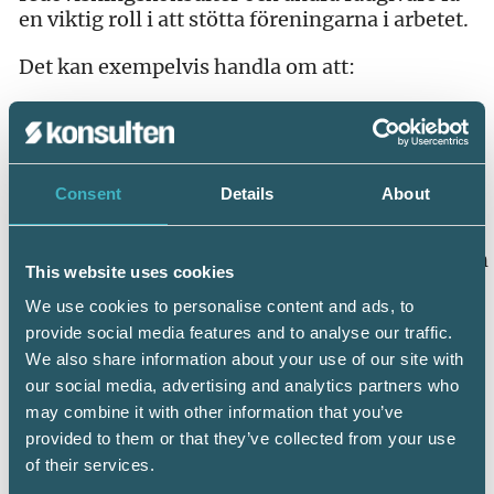
en viktig roll i att stötta föreningarna i arbetet.
Det kan exempelvis handla om att:
säkerställa att lägenhetsförteckningar är
korrekta
gå igenom rutiner för pantsättningar och
Consent
Details
About
överlåtelser
identifiera eventuella brister i dokumentation
This website uses cookies
stötta styrelsen i övergången till nya
We use cookies to personalise content and ads, to
arbetssätt
provide social media features and to analyse our traffic.
We also share information about your use of our site with
our social media, advertising and analytics partners who
may combine it with other information that you’ve
provided to them or that they’ve collected from your use
of their services.
Läs mer