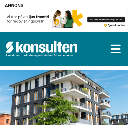
ANNONS
Aktuellt inom redovisning och lön från Srf konsulterna