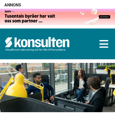
ANNONS
Aktuellt inom redovisning och lön från Srf konsulterna