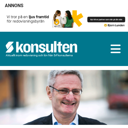
ANNONS
Aktuellt inom redovisning och lön från Srf konsulterna