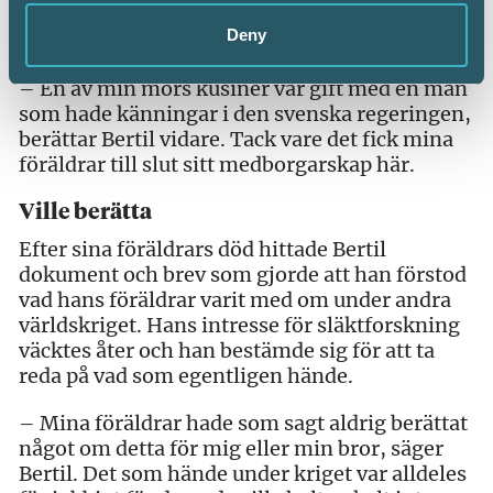
faktiskt kunde flytta hit eftersom det behövdes
Deny
ett visum för att ta sig ut ur Holland.
– En av min mors kusiner var gift med en man
som hade känningar i den svenska regeringen,
berättar Bertil vidare. Tack vare det fick mina
föräldrar till slut sitt medborgarskap här.
Ville berätta
Efter sina föräldrars död hittade Bertil
dokument och brev som gjorde att han förstod
vad hans föräldrar varit med om under andra
världskriget. Hans intresse för släktforskning
väcktes åter och han bestämde sig för att ta
reda på vad som egentligen hände.
– Mina föräldrar hade som sagt aldrig berättat
något om detta för mig eller min bror, säger
Bertil. Det som hände under kriget var alldeles