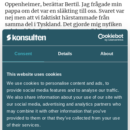
Oppenheimer, berättar Bertil. Jag frågade min
pappa om det var en släkting till oss. Svaret var
nej men att vi faktiskt härstammade från
samma del i Tyskland. Det gjorde mig nyfiken
och jag började rita upp ett stamträd. Jag
ägnade några år åt efterforskningar, vilket på
den tiden var väldigt tidsödande, och bestämde
mig för att jag skulle återta arbetet med
Consent
Details
About
släktforskningen när jag blev pensionär.
Bertil Oppenheimer visste nästan ingenting
This website uses cookies
om sina föräldrars dramatiska liv, det var inget
man pratade om i hemmet. Det var först efter
We use cookies to personalise content and ads, to
hans föräldrars allt för tidiga bortgång som
provide social media features and to analyse our traffic.
han började förstå vilka fasansfulla
We also share information about your use of our site with
upplevelser de varit med om.
our social media, advertising and analytics partners who
may combine it with other information that you’ve
Höll sig gömda
provided to them or that they’ve collected from your use
Bertils föräldrar var tyska judar. De gifte sig
of their services.