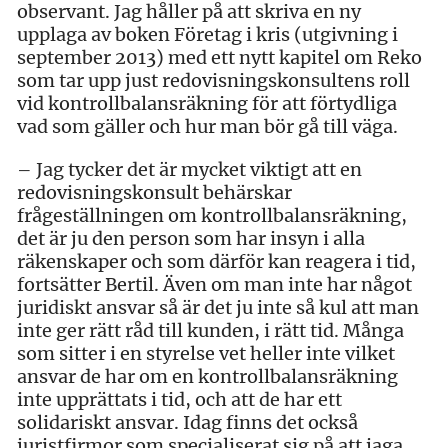
observant. Jag håller på att skriva en ny
upplaga av boken Företag i kris (utgivning i
september 2013) med ett nytt kapitel om Reko
som tar upp just redovisningskonsultens roll
vid kontrollbalansräkning för att förtydliga
vad som gäller och hur man bör gå till väga.
– Jag tycker det är mycket viktigt att en
redovisningskonsult behärskar
frågeställningen om kontrollbalansräkning,
det är ju den person som har insyn i alla
räkenskaper och som därför kan reagera i tid,
fortsätter Bertil. Även om man inte har något
juridiskt ansvar så är det ju inte så kul att man
inte ger rätt råd till kunden, i rätt tid. Många
som sitter i en styrelse vet heller inte vilket
ansvar de har om en kontrollbalansräkning
inte upprättats i tid, och att de har ett
solidariskt ansvar. Idag finns det också
juristfirmor som specialiserat sig på att jaga