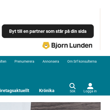
lten
Prenumerera
Annonsera
Om Srf konsulterna
öretagsaktuellt
Krönika
Sök
Logga in