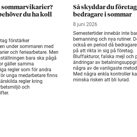
a sommarvikarier?
Så skyddar du företag
behöver du ha koll
bedragare i sommar
8 juni 2026
Semestertider innebär inte ba
bemanning och nya rutiner. De
tag förstärker
också en period då bedragare
en under sommaren med
på att rikta in sig på företag.
rier och feriearbetare. Men
Bluffakturor, falska mejl och
ställningen bara ska pågå
ändringar av betalningsuppgif
or gäller samma
några av de vanligaste metod
liga regler som för andra
Med några enkla kontroller k
För unga medarbetare finns
minska risken att bli lurad.
rskilda regler kring
arbetsmiljö och
fter.