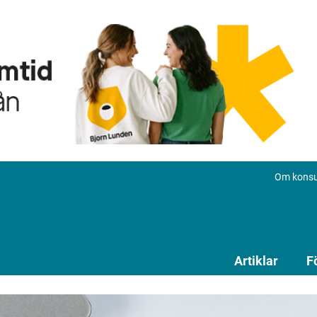
Om konsu
Artiklar
F