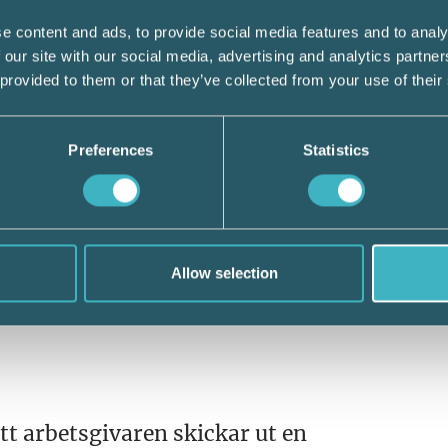
lluppgift – Pensionsgrundande inkomst och
e content and ads, to provide social media features and to analy
 our site with our social media, advertising and analytics partn
ersättning som understiger 23 250 kronor (e
 provided to them or that they’ve collected from your use of their
utövare per inkomstår ska fortsätta att läm
et redovisa utbetalningarna i en
Preferences
Statistics
er 100 kronor till en person under ett ink
pgift eller arbetsgivardeklaration rapporte
tera arbetsgivardeklaration på individnivå 
Allow selection
det blir inte korrekt om uppgifterna rapport
tt arbetsgivaren skickar ut en