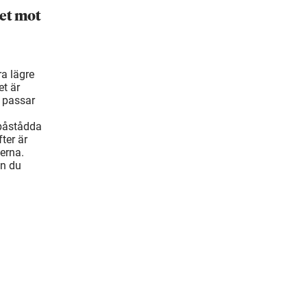
et mot
ra lägre
t är
 passar
 påstådda
ter är
erna.
an du