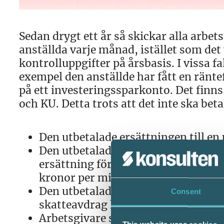
Sedan drygt ett år så skickar alla arbet
anställda varje månad, istället som det
kontrolluppgifter på årsbasis. I vissa f
exempel den anställde har fått en ränte
på ett investeringssparkonto. Det finns
och KU. Detta trots att det inte ska bet
Den utbetalade ersättningen till en
Den utbetalade ersättningen består
ersättning för tjänsteresor med ege
kronor per mil.
Den utbetalade ersättningen är int
Consent
skatteavdrag har inte gjorts.
Arbetsgivare som lämnar uppgift f