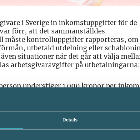
sgivare i Sverige in inkomstuppgifter för de
 var förr, att det sammanställdes
all måste kontrolluppgifter rapporteras, om t
förmån, utbetald utdelning eller schabloni
 även situationer när det går att välja mell
alas arbetsgivaravgifter på utbetalningarna:
 person understiger 1 000 kronor per inkom
 endast av kostnadsersättningar, till exemp
n bil som inte är högre än schablonbeloppe
e underlag för skatteavdrag och något
Details
ör informationsutbyte med mera genom kry