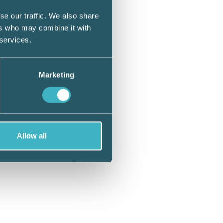
 utbyte
se our traffic. We also share
ers who may combine it with
tt
 services.
na årlig
Marketing
omstår
ras.
så
Allow all
eras