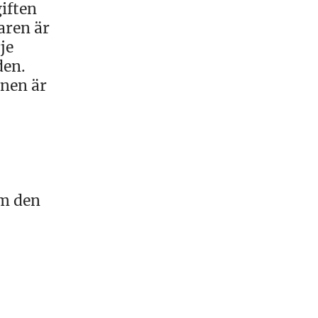
iften
aren är
je
den.
nen är
om den