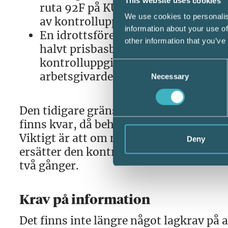
This website uses cookies
ruta 92F på KU14 ”Särskild kontro
We use cookies to personalis
av kontrolluppgifter”.
information about your use of
En idrottsförening som betalar ut 
other information that you’ve
halvt prisbasbelopp) till en idrotts
kontrolluppgift, men kan att i ställ
Consent
arbetsgivardeklaration.
Necessary
Selection
Den tidigare gränsen för ersättning und
finns kvar, då behövs varken kontrollup
Viktigt är att om man väljer att rappor
Deny
ersätter den kontrolluppgifterna helt, 
två gånger.
Krav på information
Det finns inte längre något lagkrav på a