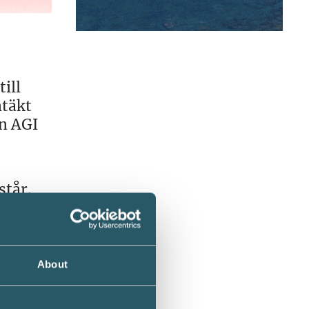
ill
ntäkt
an AGI
står.
el
t 18:50
About
ss i