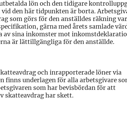
tbetalda lön och den tidigare kontrolluppg
a vid den här tidpunkten är borta. Arbetsgiv
rag som görs för den anställdes räkning var
pecifikation, gärna med årets samlade vär
a av sina inkomster mot inkomstdeklaratio
rna är lättillgängliga för den anställde.
 skatteavdrag och inrapporterade löner via
en finns underlagen för alla arbetsgivare s
rbetsgivaren som har bevisbördan för att
v skatteavdrag har skett.