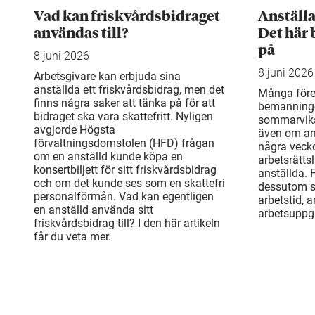
Vad kan friskvårdsbidraget
Anställ
användas till?
Det här 
på
8 juni 2026
8 juni 2026
Arbetsgivare kan erbjuda sina
anställda ett friskvårdsbidrag, men det
Många före
finns några saker att tänka på för att
bemanning
bidraget ska vara skattefritt. Nyligen
sommarvika
avgjorde Högsta
även om an
förvaltningsdomstolen (HFD) frågan
några veck
om en anställd kunde köpa en
arbetsrätts
konsertbiljett för sitt friskvårdsbidrag
anställda. 
och om det kunde ses som en skattefri
dessutom sä
personalförmån. Vad kan egentligen
arbetstid, 
en anställd använda sitt
arbetsuppgi
friskvårdsbidrag till? I den här artikeln
får du veta mer.