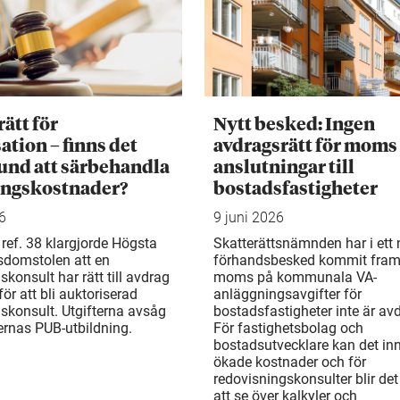
ätt för
Nytt besked: Ingen
ation – finns det
avdragsrätt för moms 
rund att särbehandla
anslutningar till
ingskostnader?
bostadsfastigheter
6
9 juni 2026
ref. 38 klargjorde Högsta
Skatterättsnämnden har i ett 
sdomstolen att en
förhandsbesked kommit fram t
skonsult har rätt till avdrag
moms på kommunala VA-
 för att bli auktoriserad
anläggningsavgifter för
skonsult. Utgifterna avsåg
bostadsfastigheter inte är avd
ernas PUB-utbildning.
För fastighetsbolag och
bostadsutvecklare kan det in
ökade kostnader och för
redovisningskonsulter blir det 
att se över kalkyler och