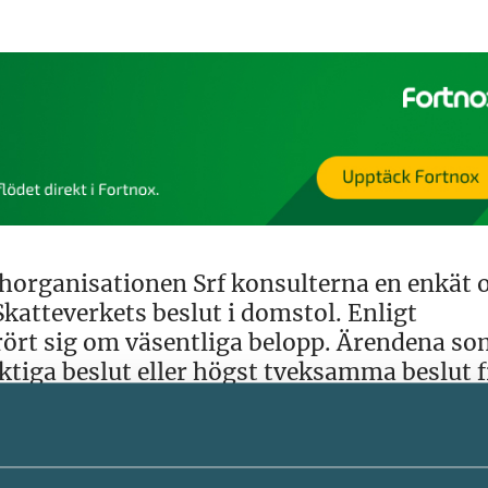
rganisationen Srf konsulterna en enkät 
katteverkets beslut i domstol. Enligt
 rört sig om väsentliga belopp. Ärendena s
ktiga beslut eller högst tveksamma beslut 
verklaganden som faktiskt görs fick helt e
allen så får de som fått rätt i domstol inte 