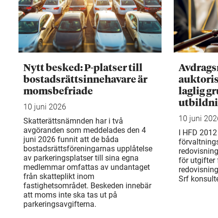
Nytt besked: P-platser till
Avdragsr
bostadsrättsinnehavare är
auktoris
momsbefriade
laglig g
utbildn
10 juni 2026
10 juni 202
Skatterättsnämnden har i två
avgöranden som meddelades den 4
I HFD 2012 
juni 2026 funnit att de båda
förvaltning
bostadsrättsföreningarnas upplåtelse
redovisning
av parkeringsplatser till sina egna
för utgifter
medlemmar omfattas av undantaget
redovisning
från skatteplikt inom
Srf konsult
fastighetsområdet. Beskeden innebär
att moms inte ska tas ut på
parkeringsavgifterna.