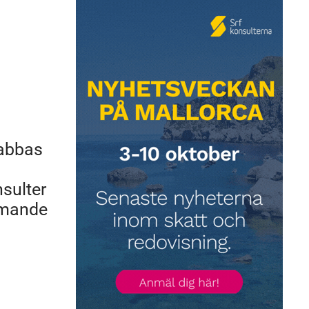
rabbas
sulter
mmande