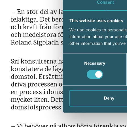
Consent
– En stor del av landets företagare avstå
felaktiga. Det beror främst på att det 
This website uses cookies
och kraft från företagandet. Det här är
We use cookies to personalis
och medelstora företag som inte har s
information about your use of
Roland Sigbladh som är förbundsdirekt
other information that you’ve
Consent
Srf konsulterna har tidigare lyft fråga
Necessary
Selection
konstatera de låga ersättningsbelopp e
domstol. Ersättningsbeloppen täcker s
driva processen och resultatet av enkäte
en process i domstol. Sannolikheten att
Deny
mycket liten. Detta sammantaget gör att 
domstolsprocess trots att Skatteverkets 
– Vi behöver på allvar börja förenkla s