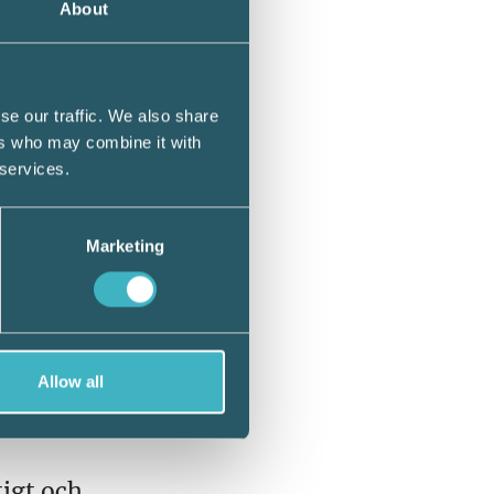
About
et tid
 små
se our traffic. We also share
 säger
ers who may combine it with
 services.
Marketing
l i
na
t driva
 som
Allow all
en
tigt och