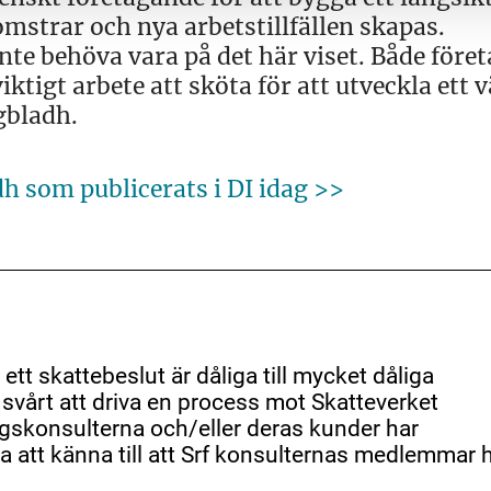
omstrar och nya arbetstillfällen skapas.
inte behöva vara på det här viset. Både före
tigt arbete att sköta för att utveckla ett v
gbladh.
h som publicerats i DI idag >>
 ett skattebeslut är dåliga till mycket dåliga
t svårt att driva en process mot Skatteverket
gskonsulterna och/eller deras kunder har
ra att känna till att Srf konsulternas medlemmar 