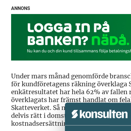
ANNONS
Under mars månad genomförde branscho
för kundföretagens räkning överklaga S
enkätresultatet har hela 62% av fallen
överklagats har främst handlat om fela
Skatteverket. Så många som 72% av de ö
delvis rätt i domstolen. I hela 80% av f
kostnadsersättning alls.