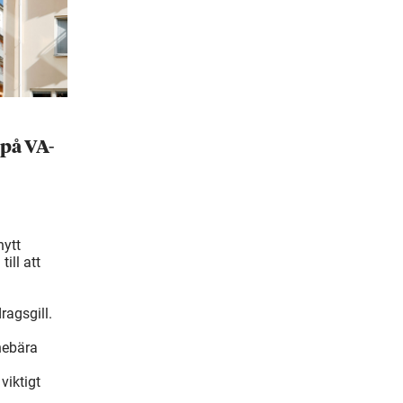
på VA-
nytt
ill att
ragsgill.
nebära
viktigt