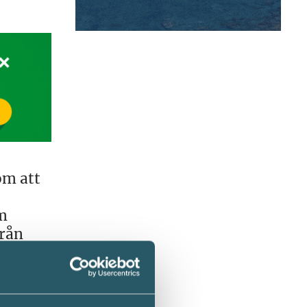
om att
om
från
ller
någon