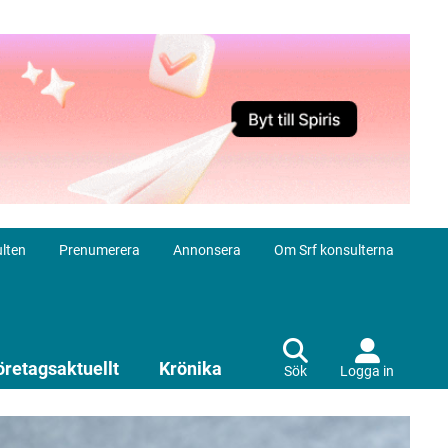
lten
Prenumerera
Annonsera
Om Srf konsulterna
öretagsaktuellt
Krönika
Sök
Logga in