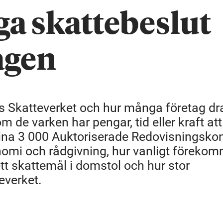
ga skattebeslut
agen
os Skatteverket och hur många företag d
m de varken har pengar, tid eller kraft att
sina 3 000 Auktoriserade Redovisningskon
nomi och rådgivning, hur vanligt föreko
 ett skattemål i domstol och hur stor
everket.