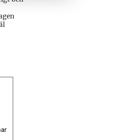
tagen
äl
har