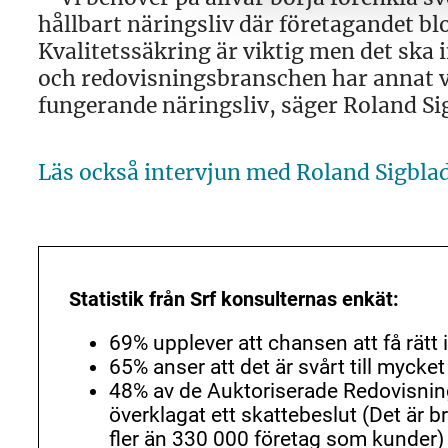
hållbart näringsliv där företagandet bl
Kvalitetssäkring är viktig men det ska 
och redovisningsbranschen har annat vik
fungerande näringsliv, säger Roland Si
Läs också intervjun med Roland Sigblad
Statistik från Srf konsulternas enkät:
69% upplever att chansen att få rätt i
65% anser att det är svårt till mycke
48% av de Auktoriserade Redovisnin
överklagat ett skattebeslut (Det är b
fler än 330 000 företag som kunder)