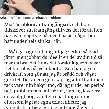
Mia Törnblom Foto: Michael Törnblom
Mia Törnblom är framgångsrik
och hon
tillskriver sin framgång till viss del för att hon
har även uppdrag på ideell basis, något hon
haft under hela sin karriär.
– Många säger till mig att jag verkar så glad
jämt, men jobbar du ideellt en del av din tid så
mår du bra, det finns det forskning som visar.
Det blir plus på lyckokontot. Sen har jag en
drivkraft som gör att jag är orädd och vågar
göra fel. Det är en egenskap jag alltid haft men
tack vare min bakgrund, då jag under en period
haft problem med missbruk, kan jag leverera
en väldigt hög kvalitet i coachingrummet
eftersom jag har egna erfarenheter jag
tvingats bearbeta. Att jag är framgångsrik