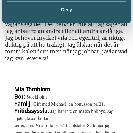
Varje kväll reflekterar jag dessutom över vad
jag lärt mig under dagen, vad som varit bra och
Deny
mindre bra. Jag är duktig på mitt jobb och
vågar säga det. Det betyder inte att jag säger att
jag är bättre än andra eller att andra är dåliga.
Jag behöver mycket vila och egentid, är riktigt
duktig på att ha tråkigt. Jag älskar när det är
tomt i kalendern men när jag jobbar, jävlar vad
jag kan leverera!
Mia Törnblom
Bor:
Stockholm
Familj:
Gift med Michael, en bonusson på 21.
Fritidssyssla:
Jag har inte en massa hobbys. Jag
njuter, läser, kollar
serier, äter. Vi är ofta på vårt lantställe. Så tränar jag
regelbundet eftersom jag vill vara stark och leva länge.