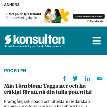
ANNONS
Aktuellt inom redovisning och lön från Srf konsulterna
PROFILEN
Mia Törnblom: Tagga ner och ha
tråkigt för att nå din fulla potential
Framgångsrik coach och utbildare i ledarskap,
inspirerande föreläsare och författare till nio