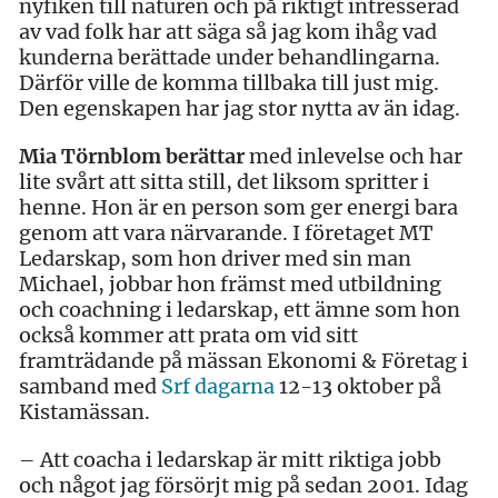
nyfiken till naturen och på riktigt intresserad
av vad folk har att säga så jag kom ihåg vad
kunderna berättade under behandlingarna.
Därför ville de komma tillbaka till just mig.
Den egenskapen har jag stor nytta av än idag.
Mia Törnblom berättar
med inlevelse och har
lite svårt att sitta still, det liksom spritter i
henne. Hon är en person som ger energi bara
genom att vara närvarande. I företaget MT
Ledarskap, som hon driver med sin man
Michael, jobbar hon främst med utbildning
och coachning i ledarskap, ett ämne som hon
också kommer att prata om vid sitt
framträdande på mässan Ekonomi & Företag i
samband med
Srf dagarna
12-13 oktober på
Kistamässan.
– Att coacha i ledarskap är mitt riktiga jobb
och något jag försörjt mig på sedan 2001. Idag