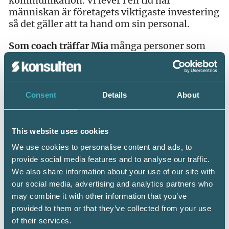
kommunikation. Vi lever i en tid när
människan är företagets viktigaste investering
så det gäller att ta hand om sin personal.
Som coach träffar Mia
många personer som
inte får tiden att räcka till, som är stressade
och på väg mot utbrändhet. För många av dem
finns en gemensam nämnare – alldeles för
mycket som tar fokus som inte är
Consent
Details
About
jobbrelaterat.
– När man har ett krävande heltidsjobb går det
This website uses cookies
inte att också hålla liv i en mängd relationer på
We use cookies to personalise content and ads, to
fritiden. Dessutom har många en skev
provide social media features and to analyse our traffic.
inställning att alla andra hinner med precis
We also share information about your use of our site with
allt, men så är det förstås inte. Tänk på att allt
du säger nej till ger plats för något annat. Och
our social media, advertising and analytics partners who
så måste vi sluta jämföra oss hela tiden. Ett ord
may combine it with other information that you’ve
alla behöver tänkta på mycket oftare är punkt.
provided to them or that they’ve collected from your use
Om man kan sätta punkt efter en iakttagelse så
of their services.