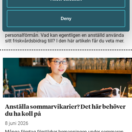
Arbetsgivare kan erbjuda sina anställda ett
friskvårdsbidrag, men det finns några saker att tänka på
för att bidraget ska vara skattefritt. Nyligen avgjorde
Högsta förvaltningsdomstolen (HFD) frågan om en
Deny
anställd kunde köpa en konsertbiljett för sitt
friskvårdsbidrag och om det kunde ses som en skattefri
personalförmån. Vad kan egentligen en anställd använda
sitt friskvårdsbidrag till? I den här artikeln får du veta mer.
Anställa sommarvikarier? Det här behöver
du ha koll på
8 juni 2026
Många företag förstärker bemanningen under sommaren