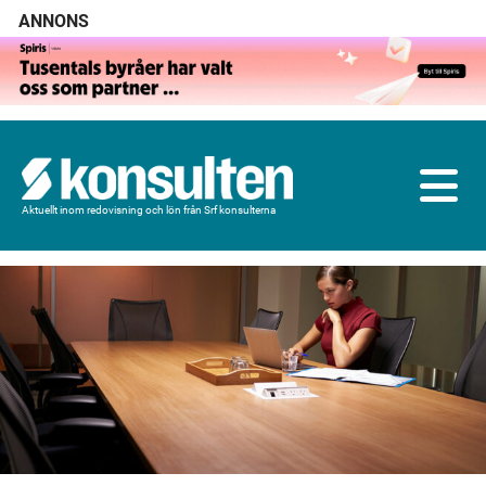
ANNONS
Aktuellt inom redovisning och lön från Srf konsulterna