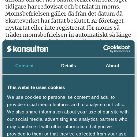
tidigare har redovisat och betalat in moms.
Momsbefrielsen gäller då från det datum då
Skatteverket har fattat beslutet. Är företaget
nystartat eller inte registrerat för moms så
träder momsbefrielsen in automatiskt så länge
beskattningsunderlaget inte överstiger
30 000 kronor. Om omsättningen överstiger
30 000 kronor eller om företaget har ansökt
om att skatt ska tas ut så upphör
Consent
Details
About
momsbefrielsen. Det medför
att om omsättningsgränsen överskrids ska
mervärdesskatt tas ut på den omsättning som
This website uses cookies
innebär att gränsen överskrids. Det är viktigt
We use cookies to personalise content and ads, to
att veta att den som är skattebefriad för moms
samtidigt saknar avdragsrätt för ingående
provide social media features and to analyse our traffic.
moms.
We also share information about your use of our site with
our social media, advertising and analytics partners who
may combine it with other information that you’ve
provided to them or that they’ve collected from your use