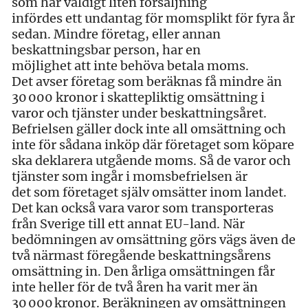
som har väldigt liten försäljning
infördes ett undantag för momsplikt för fyra år
sedan. Mindre företag, eller annan
beskattningsbar person, har en
möjlighet att inte behöva betala moms.
Det avser företag som beräknas få mindre än
30 000 kronor i skattepliktig omsättning i
varor och tjänster under beskattningsåret.
Befrielsen gäller dock inte all omsättning och
inte för sådana inköp där företaget som köpare
ska deklarera utgående moms. Så de varor och
tjänster som ingår i momsbefrielsen är
det som företaget själv omsätter inom landet.
Det kan också vara varor som transporteras
från Sverige till ett annat EU-land. När
bedömningen av omsättning görs vägs även de
två närmast föregående beskattningsårens
omsättning in. Den årliga omsättningen får
inte heller för de två åren ha varit mer än
30 000 kronor. Beräkningen av omsättningen