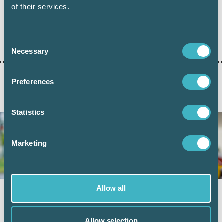
of their services.
Dela:
Consent
Necessary
Selection
Preferences
AKTUELLA ARTIKLAR
Statistics
Marketing
Allow all
Vad kan friskvårdsbidraget användas till?
8 juni 2026
Allow selection