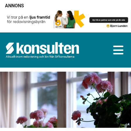
ANNONS
Aktuellt inom redovisning och lön från Srf konsulterna