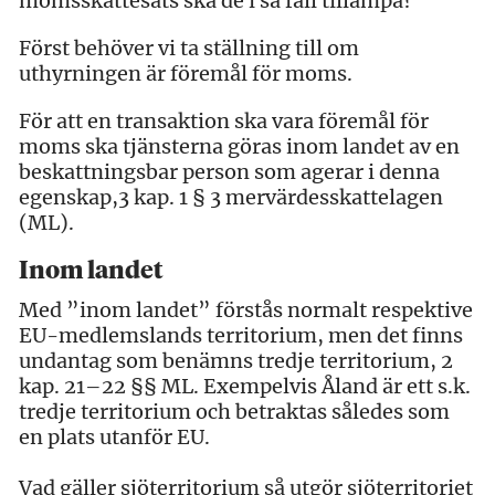
momsskattesats ska de i så fall tillämpa?
Först behöver vi ta ställning till om
uthyrningen är föremål för moms.
För att en transaktion ska vara föremål för
moms ska tjänsterna göras inom landet av en
beskattningsbar person som agerar i denna
egenskap,3 kap. 1 § 3 mervärdesskattelagen
(ML).
Inom landet
Med ”inom landet” förstås normalt respektive
EU-medlemslands territorium, men det finns
undantag som benämns tredje territorium, 2
kap. 21–22 §§ ML. Exempelvis Åland är ett s.k.
tredje territorium och betraktas således som
en plats utanför EU.
Vad gäller sjöterritorium så utgör sjöterritoriet