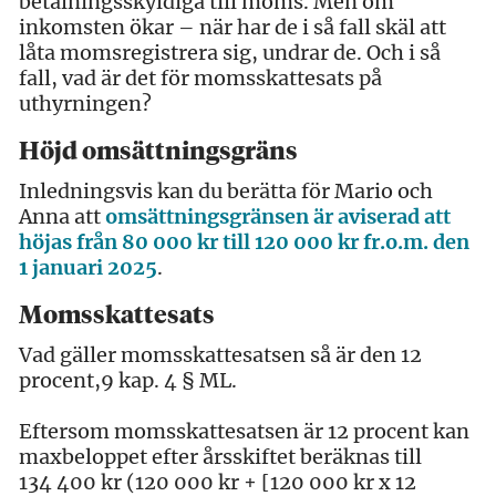
betalningsskyldiga till moms. Men om
inkomsten ökar – när har de i så fall skäl att
låta momsregistrera sig, undrar de. Och i så
fall, vad är det för momsskattesats på
uthyrningen?
Höjd omsättningsgräns
Inledningsvis kan du berätta för Mario och
Anna att
omsättningsgränsen är aviserad att
höjas från 80 000 kr till 120 000 kr fr.o.m. den
1 januari 2025
.
Momsskattesats
Vad gäller momsskattesatsen så är den 12
procent,9 kap. 4 § ML.
Eftersom momsskattesatsen är 12 procent kan
maxbeloppet efter årsskiftet beräknas till
134 400 kr (120 000 kr + [120 000 kr x 12