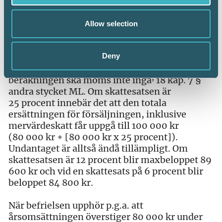
Transaktioner som görs inom landet av en
beskattningsbar person vars årsomsättning
Allow selection
beräknas bli högst 80 000 kronor under
beskattningsåret är undantagna från
skatteplikt. Denna beräkning ska alltså göras
Deny
var och en för sig för Mario respektive Anna. I
,
beräkningen ska moms inte ingå
18 kap. 7 §
andra stycket ML. Om skattesatsen är
25 procent innebär det att den totala
ersättningen för försäljningen, inklusive
mervärdeskatt får uppgå till 100 000 kr
(80 000 kr + [80 000 kr x 25 procent]).
Undantaget är alltså ändå tillämpligt. Om
skattesatsen är 12 procent blir maxbeloppet 89
600 kr och vid en skattesats på 6 procent blir
beloppet 84 800 kr.
När befrielsen upphör p.g.a. att
årsomsättningen överstiger 80 000 kr under