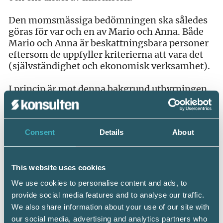
Den momsmässiga bedömningen ska således
göras för var och en av Mario och Anna. Både
Mario och Anna är beskattningsbara personer
eftersom de uppfyller kriterierna att vara det
(självständighet och ekonomisk verksamhet).
I princip är mot denna bakgrund uthyrningen
föremål för moms. Vidare är Mario och Anna är
betalningsskyldiga för sin respektive andel.
Därmed finns skäl att ta ställning till nästa
Consent
Details
About
fråga – finns det något tillämpligt undantag
från momsskatteplikt?
Undantag för uthyrning av fastighet
This website uses cookies
We use cookies to personalise content and ads, to
Upplåtelse av fastighet är enligt huvudregeln
provide social media features and to analyse our traffic.
,
undantaget från momsskatteplikt
10 kap. 35 §
We also share information about your use of our site with
ML. Uthyrning i hotellrörelse och liknande är
our social media, advertising and analytics partners who
dock skattepliktigt 10 kap. 36 § första stycket 4