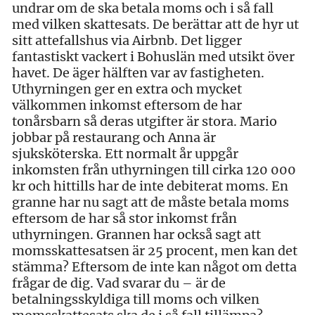
undrar om de ska betala moms och i så fall
med vilken skattesats. De berättar att de hyr ut
sitt attefallshus via Airbnb. Det ligger
fantastiskt vackert i Bohuslän med utsikt över
havet. De äger hälften var av fastigheten.
Uthyrningen ger en extra och mycket
välkommen inkomst eftersom de har
tonårsbarn så deras utgifter är stora. Mario
jobbar på restaurang och Anna är
sjuksköterska. Ett normalt år uppgår
inkomsten från uthyrningen till cirka 120 000
kr och hittills har de inte debiterat moms. En
granne har nu sagt att de måste betala moms
eftersom de har så stor inkomst från
uthyrningen. Grannen har också sagt att
momsskattesatsen är 25 procent, men kan det
stämma? Eftersom de inte kan något om detta
frågar de dig. Vad svarar du – är de
betalningsskyldiga till moms och vilken