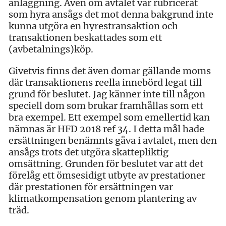
anläggning. Även om avtalet var rubricerat
som hyra ansågs det mot denna bakgrund inte
kunna utgöra en hyrestransaktion och
transaktionen beskattades som ett
(avbetalnings)köp.
Givetvis finns det även domar gällande moms
där transaktionens reella innebörd legat till
grund för beslutet. Jag känner inte till någon
speciell dom som brukar framhållas som ett
bra exempel. Ett exempel som emellertid kan
nämnas är HFD 2018 ref 34. I detta mål hade
ersättningen benämnts gåva i avtalet, men den
ansågs trots det utgöra skattepliktig
omsättning. Grunden för beslutet var att det
förelåg ett ömsesidigt utbyte av prestationer
där prestationen för ersättningen var
klimatkompensation genom plantering av
träd.