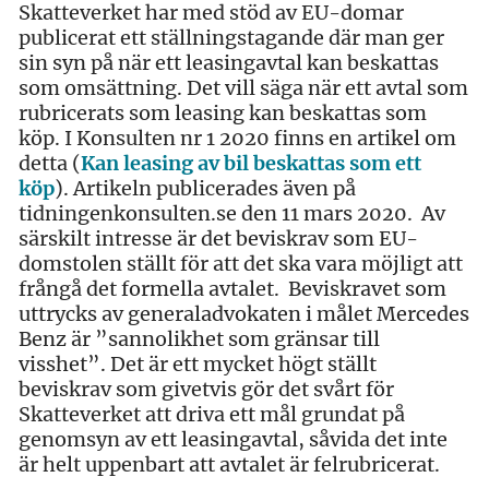
Skatteverket har med stöd av EU-domar
publicerat ett ställningstagande där man ger
sin syn på när ett leasingavtal kan beskattas
som omsättning. Det vill säga när ett avtal som
rubricerats som leasing kan beskattas som
köp. I Konsulten nr 1 2020 finns en artikel om
detta (
Kan leasing av bil beskattas som ett
köp
). Artikeln publicerades även på
tidningenkonsulten.se den 11 mars 2020. Av
särskilt intresse är det beviskrav som EU-
domstolen ställt för att det ska vara möjligt att
frångå det formella avtalet. Beviskravet som
uttrycks av generaladvokaten i målet Mercedes
Benz är ”sannolikhet som gränsar till
visshet”. Det är ett mycket högt ställt
beviskrav som givetvis gör det svårt för
Skatteverket att driva ett mål grundat på
genomsyn av ett leasingavtal, såvida det inte
är helt uppenbart att avtalet är felrubricerat.