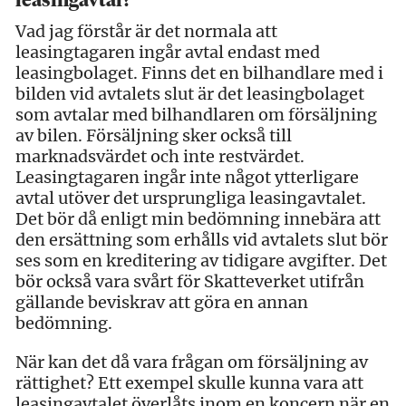
leasingavtal?
Vad jag förstår är det normala att
leasingtagaren ingår avtal endast med
leasingbolaget. Finns det en bilhandlare med i
bilden vid avtalets slut är det leasingbolaget
som avtalar med bilhandlaren om försäljning
av bilen. Försäljning sker också till
marknadsvärdet och inte restvärdet.
Leasingtagaren ingår inte något ytterligare
avtal utöver det ursprungliga leasingavtalet.
Det bör då enligt min bedömning innebära att
den ersättning som erhålls vid avtalets slut bör
ses som en kreditering av tidigare avgifter. Det
bör också vara svårt för Skatteverket utifrån
gällande beviskrav att göra en annan
bedömning.
När kan det då vara frågan om försäljning av
rättighet? Ett exempel skulle kunna vara att
leasingavtalet överlåts inom en koncern när en