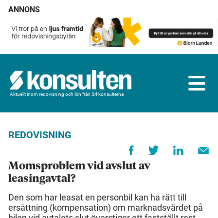
ANNONS
Aktuellt inom redovisning och lön från Srf konsulterna
REDOVISNING
Momsproblem vid avslut av
leasingavtal?
Den som har leasat en personbil kan ha rätt till
ersättning (kompensation) om marknadsvärdet på
bilen vid avtalets slut överstiger ett fastställt rest­