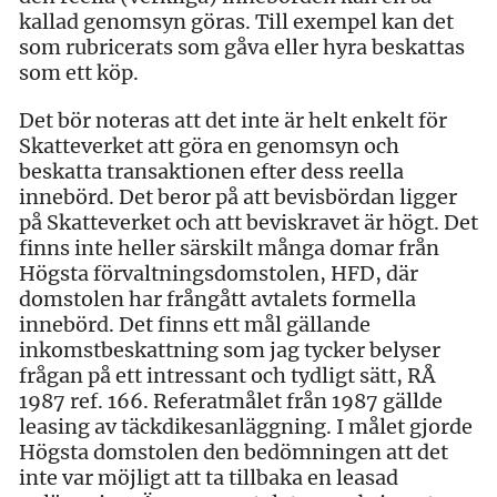
kalla­d genomsyn göras. Till exempel kan det
som rubricerats som gåva eller hyra beskattas
som ett köp.
Det bör noteras att det inte är helt enkelt för
Skatteverket att göra en genomsyn och
beskatta transaktionen efter dess reella
innebörd. Det beror på att bevisbördan ligger
på Skatteverket och att beviskravet är högt. Det
finns inte heller särskilt många domar från
Högsta förvaltningsdomstolen, HFD, där
domstolen har frångått avtalets formella
innebörd. Det finns ett mål gällande
inkomstbeskattning som jag tycker belyser
frågan på ett intressant och tydligt sätt, RÅ
1987 ref. 166. Referatmålet från 1987 gällde
leasing av täckdikesanläggning. I målet gjorde
Högsta domstolen den bedömningen att det
inte var möjligt att ta tillbaka en leasad