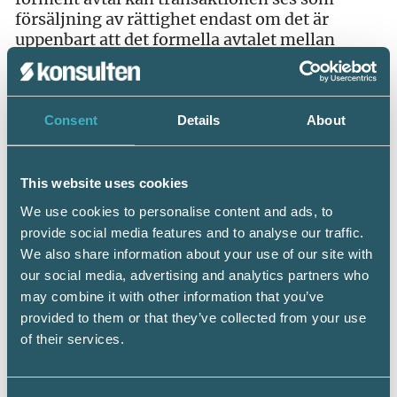
försäljning av rättighet endast om det är
uppenbart att det formella avtalet mellan
leasingbolaget och leasingtagaren inte
avspeglar den verkliga innebörden. Mot
bakgrund av syftet med restvärde torde det
vara en närmast hopplös uppgift.
Consent
Details
About
Syftet med att beräkna leasingtagarens
ersättning vid avtalets slut utifrån ett restvärde
This website uses cookies
är vad jag förstår att leasingbolaget ska kunna
We use cookies to personalise content and ads, to
säkerställa det ekonomiska utfallet för varje
provide social media features and to analyse our traffic.
enskilt leasingkontrakt. Leasingbolagets
We also share information about your use of our site with
största kostnad för varje kontrakt är
our social media, advertising and analytics partners who
värdenedgången på leasingobjektet under
may combine it with other information that you’ve
avtalsperioden. Denna kostnad är dessutom
provided to them or that they’ve collected from your use
omöjlig att beräkna i förväg, eftersom den till
of their services.
stor del beror på hur leasingtagaren har skött
objektet (bilen).