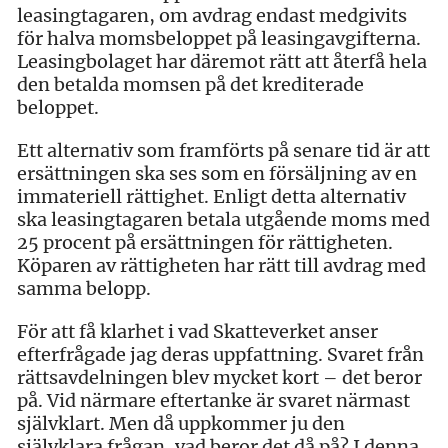
leasingtagaren, om avdrag endast medgivits
för halva momsbeloppet på leasingavgifterna.
Leasingbolaget har däremot rätt att återfå hela
den betalda momsen på det krediterade
beloppet.
Ett alternativ som framförts på senare tid är att
ersättningen ska ses som en försäljning av en
immateriell rättighet. Enligt detta alternativ
ska leasingtagaren betala utgående moms med
25 procent på ersättningen för rättigheten.
Köparen av rättigheten har rätt till avdrag med
samma belopp.
För att få klarhet i vad Skatteverket anser
efterfrågade jag deras uppfattning. Svaret från
rättsavdelningen blev mycket kort – det beror
på. Vid närmare eftertanke är svaret närmast
självklart. Men då uppkommer ju den
självklara frågan, vad beror det då på? I denna