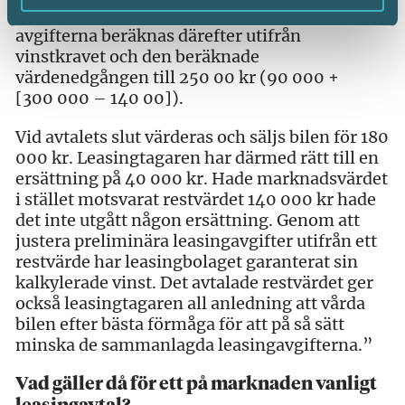
restvärdet till 140 000 kr. De preliminära
avgifterna beräknas därefter utifrån
vinstkravet och den beräknade
värdenedgången till 250 00 kr (90 000 +
[300 000 – 140 00]).
Vid avtalets slut värderas och säljs bilen för 180
000 kr. Leasingtagaren har därmed rätt till en
ersättning på 40 000 kr. Hade marknadsvärdet
i stället motsvarat restvärdet 140 000 kr hade
det inte utgått någon ersättning. Genom att
justera preliminära leasingavgifter utifrån ett
restvärde har leasingbolaget garanterat sin
kalkylerade vinst. Det avtalade restvärdet ger
också leasingtagaren all anledning att vårda
bilen efter bästa förmåga för att på så sätt
minska de sammanlagda leasingavgifterna.”
Vad gäller då för ett på marknaden vanligt