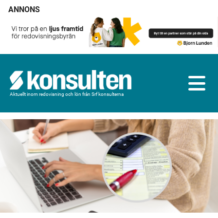
ANNONS
Aktuellt inom redovisning och lön från Srf konsulterna