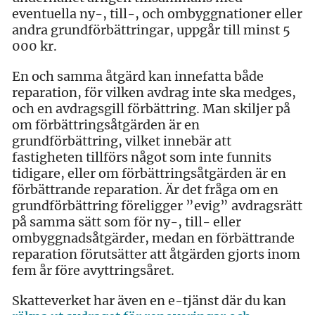
eventuella ny-, till-, och ombyggnationer eller
andra grundförbättringar, uppgår till minst 5
000 kr.
En och samma åtgärd kan innefatta både
reparation, för vilken avdrag inte ska medges,
och en avdragsgill förbättring. Man skiljer på
om förbättringsåtgärden är en
grundförbättring, vilket innebär att
fastigheten tillförs något som inte funnits
tidigare, eller om förbättringsåtgärden är en
förbättrande reparation. Är det fråga om en
grundförbättring föreligger ”evig” avdragsrätt
på samma sätt som för ny-, till- eller
ombyggnadsåtgärder, medan en förbättrande
reparation förutsätter att åtgärden gjorts inom
fem år före avyttringsåret.
Skatteverket har även en e-tjänst där du kan