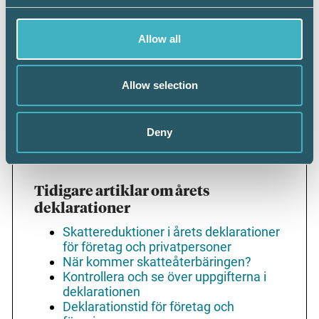
Skatteverket
Avdrag för renoveringar och nybyggnad
Allow all
│ Skatteverket
Förbättringsutgifter │ Skatteverkets
Allow selection
rättsliga vägledning
Deny
Tidigare artiklar om årets
deklarationer
Skattereduktioner i årets deklarationer
för företag och privatpersoner
När kommer skatteåterbäringen?
Kontrollera och se över uppgifterna i
deklarationen
Deklarationstid för företag och