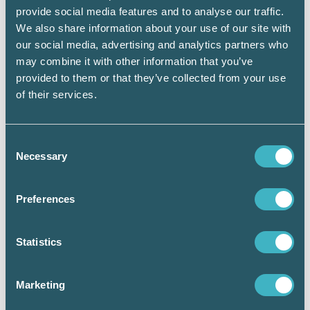
provide social media features and to analyse our traffic.
för intäkternas förvärvade får dras av. Men det
finns vissa utgifter som aldrig får dras av t.ex.
We also share information about your use of our site with
förseningsavgifter, böter.
our social media, advertising and analytics partners who
may combine it with other information that you’ve
Reglarna för vad som är avdragsgillt för en
provided to them or that they’ve collected from your use
enskild näringsidkare skiljer sig också till viss
of their services.
del från avdragsrätten för ett aktiebolag. En
enskild näringsidkare kan t.ex. inte ge sig själv
ett friskvårdsbidrag, men det kan ägaren som
Consent
arbetar och är anställd i aktiebolaget.
Necessary
Selection
Skatteverket har ett
avdragslexikon som dig
som har en enskild näringsverksamhet
.
Preferences
Kanske hittar du svar på din fråga där.
Statistics
Information från Skatteverket
Marketing
Avdrag för resor till och från arbetet │