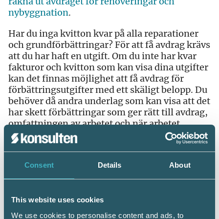
räkna ut avdraget för renoveringar och
nybyggnation
.
Har du inga kvitton kvar på alla reparationer
och grundförbättringar? För att få avdrag krävs
att du har haft en utgift. Om du inte har kvar
fakturor och kvitton som kan visa dina utgifter
kan det finnas möjlighet att få avdrag för
förbättringsutgifter med ett skäligt belopp. Du
behöver då andra underlag som kan visa att det
har skett förbättringar som ger rätt till avdrag,
omfattningen av arbetet och när arbetet
utfördes. Det kan vara ritningar, kontoutdrag
eller liknande.
Consent
Details
About
Avdragslexikon för enskilda näringsidkare
Som enskild näringsidkare har man ofta
många frågor om vad som är avdragsgillt och
This website uses cookies
inte. Det är också svårt att veta vad man får
We use cookies to personalise content and ads, to
avdrag för. Utgångspunkten är att alla utgifter