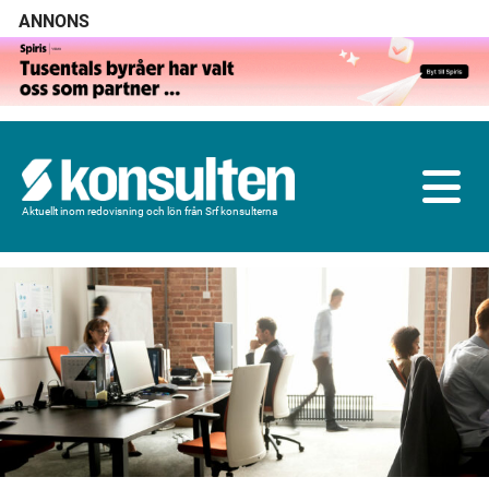
ANNONS
Aktuellt inom redovisning och lön från Srf konsulterna