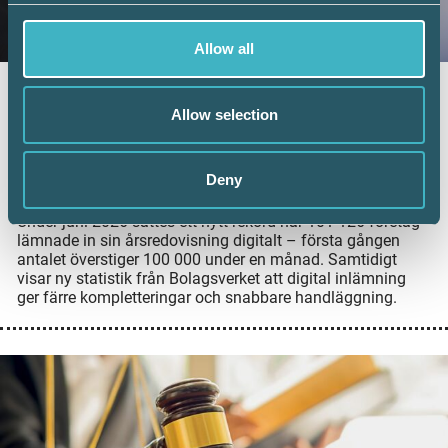
Allow all
Fler företag väljer digital årsredovisning –
Allow selection
redovisningskonsulterna bidrar till
utvecklingen
6 juli 2026
Deny
Digital inlämning av årsredovisningar fortsätter att öka.
Under juni 2026 sattes ett nytt rekord när 101 126 företag
lämnade in sin årsredovisning digitalt – första gången
antalet överstiger 100 000 under en månad. Samtidigt
visar ny statistik från Bolagsverket att digital inlämning
ger färre kompletteringar och snabbare handläggning.