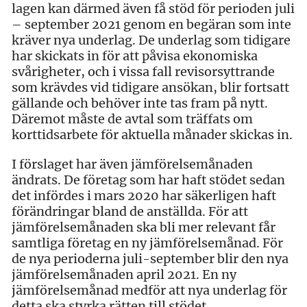
lagen kan därmed även få stöd för perioden juli
– september 2021 genom en begäran som inte
kräver nya underlag. De underlag som tidigare
har skickats in för att påvisa ekonomiska
svårigheter, och i vissa fall revisorsyttrande
som krävdes vid tidigare ansökan, blir fortsatt
gällande och behöver inte tas fram på nytt.
Däremot måste de avtal som träffats om
korttidsarbete för aktuella månader skickas in.
I förslaget har även jämförelsemånaden
ändrats. De företag som har haft stödet sedan
det infördes i mars 2020 har säkerligen haft
förändringar bland de anställda. För att
jämförelsemånaden ska bli mer relevant får
samtliga företag en ny jämförelsemånad. För
de nya perioderna juli-september blir den nya
jämförelsemånaden april 2021. En ny
jämförelsemånad medför att nya underlag för
detta ska styrka rätten till stödet.