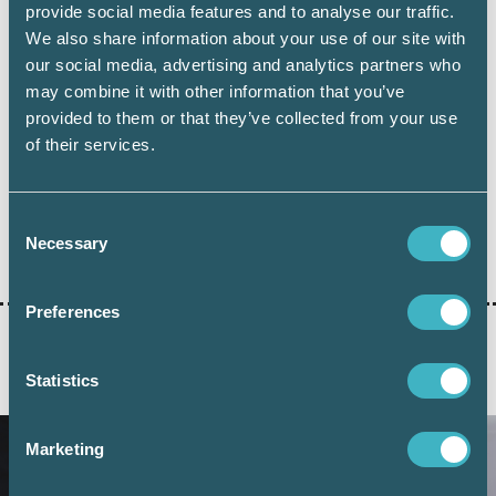
provide social media features and to analyse our traffic.
är satt till den 24 maj. Lagen är tänkt att börja
We also share information about your use of our site with
gälla från den 29 juni, vilket ger en
our social media, advertising and analytics partners who
överlappning av gällande lagstiftning.
may combine it with other information that you’ve
provided to them or that they’ve collected from your use
of their services.
Consent
Necessary
Dela:
Selection
Preferences
Statistics
AKTUELLA ARTIKLAR
Marketing