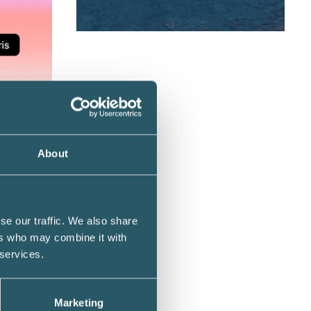
tet är
ekten
About
ifter.
 finnas
se our traffic. We also share
arige,
ers who may combine it with
 services.
ckså
er och
n kan
Marketing