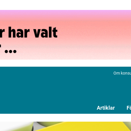
Om konsu
Artiklar
F