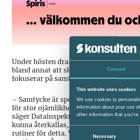
Under hösten drar Datainspektionen igå
bland annat att skapa vägledning gälla
Consent
fokuserar på samtycke som rättslig gru
This website uses cookies
– Samtycke är speciellt eftersom det måst
We use cookies to personalis
för stor ojämlikhet mellan den registr
information about your use of
other information that you’ve
säger Datainspektionens generaldirekt
kunna återkallas, vilket ställer stora 
Consent
rutiner för detta. Vi har sett att samty
Necessary
Selection