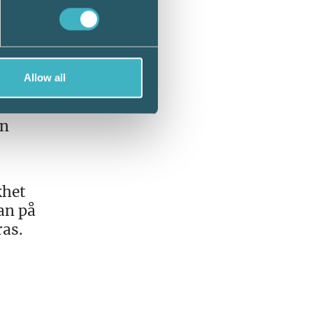
Allow all
m är
en
khet
an på
ras.