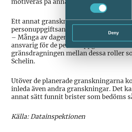
motiveras på annan grund. Här behövs 
Ett annat granskningsprojekt ska kla
personuppgiftsansvarig och personuppg
Deny
– Många av dagens IT-lösningar bygger 
ansvarig för de personuppgifter som han
gränsdragningen mellan dessa roller so
Schelin.
Utöver de planerade granskningarna k
inleda även andra granskningar. Det k
annat sätt funnit brister som bedöms s
Källa: Datainspektionen