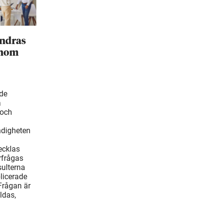
ändras
inom
ade
å
 och
ndigheten
ecklas
rfrågas
ulterna
blicerade
Frågan är
ldas,