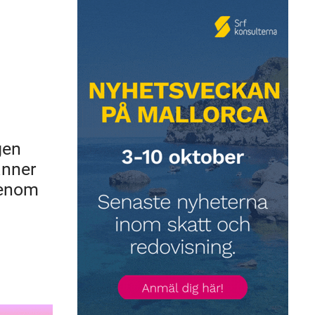
gen
änner
genom