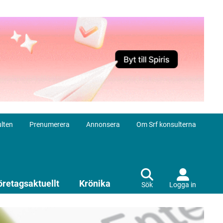
lten
Prenumerera
Annonsera
Om Srf konsulterna
öretagsaktuellt
Krönika
Sök
Logga in