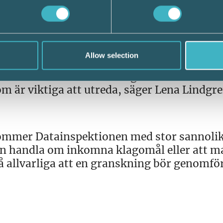
vägledning.
rgöra gränsdragningen mellan
iftsbiträde.
Allow selection
på att ett biträde sköter driften åt den so
teras. Det finns flera frågor som rör
m är viktiga att utreda, säger Lena Lindgr
ommer Datainspektionen med stor sannoli
an handla om inkomna klagomål eller att m
å allvarliga att en granskning bör genomfö