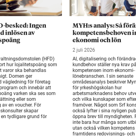
D-besked: Ingen
MYH:s analys: Så för
d inlösen av
kompetensbehoven 
tspoäng
ekonomi och lön
2 juli 2026
valtningsdomstolen (HFD)
AI, digitalisering och förändr
ort hur lojalitetspoäng som
kundbehov ställer nya krav p
t varor ska behandlas
kompetensen inom ekonomi-
gt. Domen ger
lönebranschen. I sin senaste
d vägledning för företag
områdesanalys beskriver My
rogram och innebär att
för yrkeshögskolan hur
 poäng varken ska ses som
arbetsmarknadens behov utv
ättning eller som
och vilka kunskaper som efte
 av en voucher. För
framöver. Något som Srf kons
gskonsulter skapar
också lyfter i sina nyligen pu
en tydligare grund för
öppna brev till myndigheten. 
inte bara hur många som utbi
utan också vilken kompetens
framtidens redovisnings- och