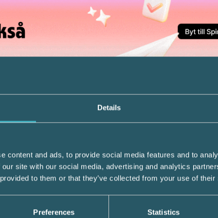
ng flera större granskningsprojekt och syf
nde de nya dataskyddsreglerna. Ett av proj
Details
nd för att samla in och använda personuppg
e lämnas frivilligt, det får heller inte får
e content and ads, to provide social media features and to analy
erade personen och den personuppgiftsansv
 our site with our social media, advertising and analytics partn
 provided to them or that they’ve collected from your use of their
ör Lena Lindgren Schelin. Samtycken ska o
krav på verksamhetsutövarna att ha struktur
cken ibland samlas in trots att behandlinge
Preferences
Statistics