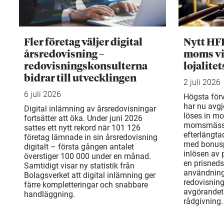
Fler företag väljer digital
Nytt HF
årsredovisning –
moms vi
redovisningskonsulterna
lojalite
bidrar till utvecklingen
2 juli 2026
6 juli 2026
Högsta för
har nu avgj
Digital inlämning av årsredovisningar
löses in mo
fortsätter att öka. Under juni 2026
momsmässi
sattes ett nytt rekord när 101 126
efterlängta
företag lämnade in sin årsredovisning
med bonusp
digitalt – första gången antalet
inlösen av
överstiger 100 000 under en månad.
en prisneds
Samtidigt visar ny statistik från
användning
Bolagsverket att digital inlämning ger
redovisnin
färre kompletteringar och snabbare
avgörandet 
handläggning.
rådgivning.