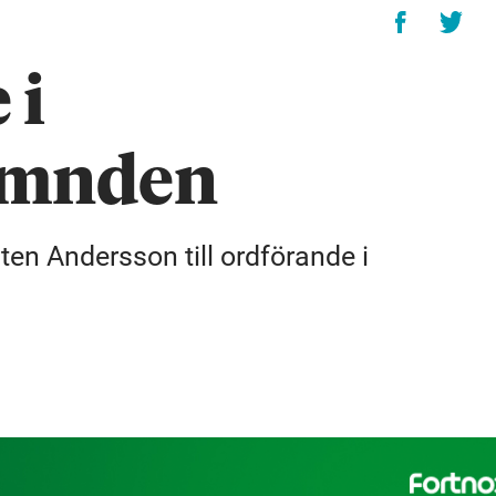
 i
ämnden
en Andersson till ordförande i