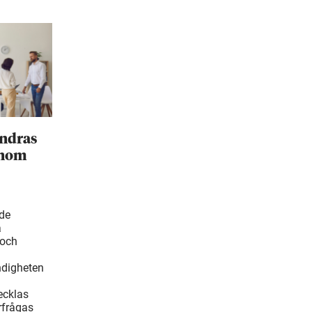
ändras
inom
ade
å
 och
ndigheten
ecklas
rfrågas