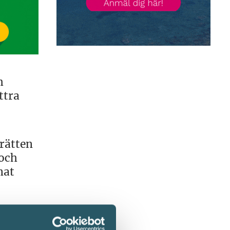
h
ttra
rätten
 och
nat
t och