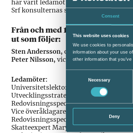
har varit ledamot i Bokföringsnämnden 
Srf konsulternas skatteutbildningar.
Consent
Från och med 1 januari 2017 til
This website uses cookies
ut som följer:
We use cookies to personalis
Sten Andersson,
ordförande
information about your use of
Peter Nilsson,
vice ordförande
other information that you’ve
Consent
Ledamöter:
Necessary
Selection
Universitetslektor Marita Blomkvist
Utvecklingsstrateg Lars Hansson
Redovisningsspecialist Christian Stral
Vice överåklagare Katarina Ringertz
Deny
Redovisningsspecialist Sofia Bildstei
Skatteexpert Mary-Anne Carlsson