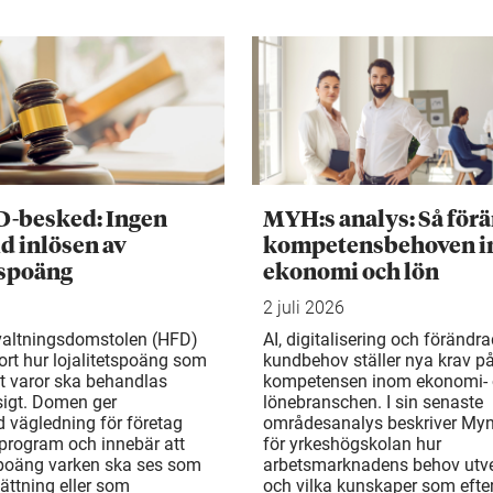
D-besked: Ingen
MYH:s analys: Så för
d inlösen av
kompetensbehoven 
tspoäng
ekonomi och lön
2 juli 2026
valtningsdomstolen (HFD)
AI, digitalisering och förändr
ort hur lojalitetspoäng som
kundbehov ställer nya krav p
t varor ska behandlas
kompetensen inom ekonomi-
gt. Domen ger
lönebranschen. I sin senaste
d vägledning för företag
områdesanalys beskriver My
rogram och innebär att
för yrkeshögskolan hur
 poäng varken ska ses som
arbetsmarknadens behov utv
ättning eller som
och vilka kunskaper som efte