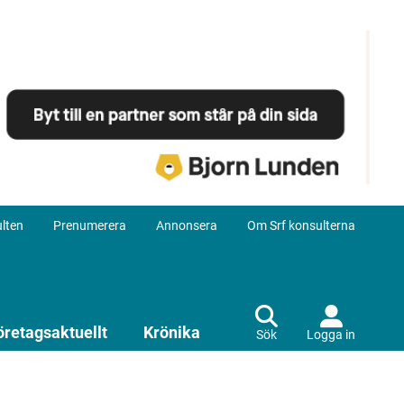
lten
Prenumerera
Annonsera
Om Srf konsulterna
öretagsaktuellt
Krönika
Sök
Logga in