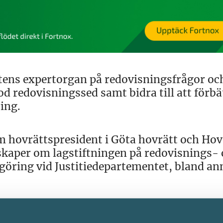
ens expertorgan på redovisningsfrågor oc
od redovisningssed samt bidra till att förbä
ing.
m hovrättspresident i Göta hovrätt och Hov
skaper om lagstiftningen på redovisnings-
göring vid Justitiedepartementet, bland an
n till vice ordförande. Peter är skattejuris