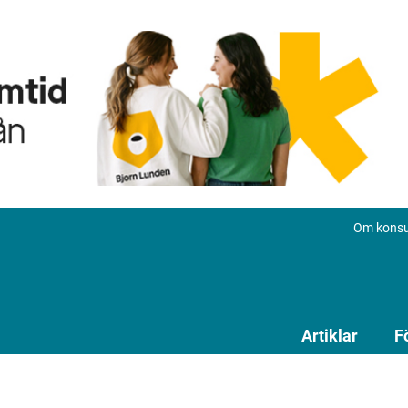
Om konsu
Artiklar
F