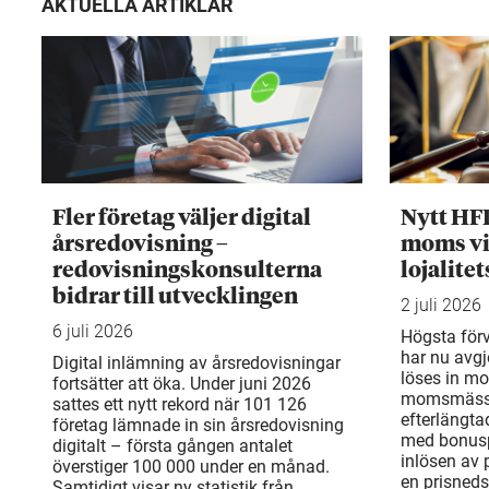
AKTUELLA ARTIKLAR
Fler företag väljer digital
Nytt HF
årsredovisning –
moms vi
redovisningskonsulterna
lojalite
bidrar till utvecklingen
2 juli 2026
6 juli 2026
Högsta för
har nu avgj
Digital inlämning av årsredovisningar
löses in mo
fortsätter att öka. Under juni 2026
momsmässi
sattes ett nytt rekord när 101 126
efterlängta
företag lämnade in sin årsredovisning
med bonusp
digitalt – första gången antalet
inlösen av
överstiger 100 000 under en månad.
en prisneds
Samtidigt visar ny statistik från