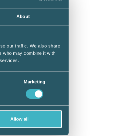
re vid
About
mnden
se our traffic. We also share
ers who may combine it with
 services.
Marketing
Allow all