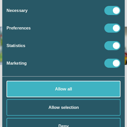
Consent
Necessary
Selection
AKTUELLA ARTIKLAR
Preferences
Statistics
Marketing
Vad kan friskvårdsbidraget användas till?
8 juni 2026
Allow all
Arbetsgivare kan erbjuda sina anställda ett
friskvårdsbidrag, men det finns några saker att tänka på
för att bidraget ska vara skattefritt. Nyligen avgjorde
Högsta förvaltningsdomstolen (HFD) frågan om en
Allow selection
anställd kunde köpa en konsertbiljett för sitt
friskvårdsbidrag och om det kunde ses som en skattefri
personalförmån. Vad kan egentligen en anställd använda
Deny