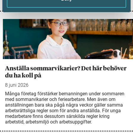
sitt friskvårdsbidrag till? I den här artikeln får du veta mer.
Anställa sommarvikarier? Det här behöver
du ha koll på
8 juni 2026
Många företag förstärker bemanningen under sommaren
med sommarvikarier och feriearbetare. Men även om
anställningen bara ska pågå några veckor gäller samma
arbetsrättsliga regler som för andra anställda. För unga
medarbetare finns dessutom särskilda regler kring
arbetstid, arbetsmiljö och arbetsuppgifter.