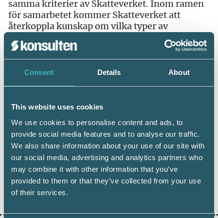
samma kriterier av Skatteverket. Inom ramen
för samarbetet kommer Skatteverket att
återkoppla kunskap om vilka typer av
eventuella fel som hittats i deltagande
företagsdeklarationer för att ytterligare stärka
kvalitetsarbetet.
Consent
Details
About
Ambitionen är att alla rutiner ska vara på plats
under sommaren 2013 så att de kan börja
tillämpas på de deklarationer som lämnas
This website uses cookies
under våren.
We use cookies to personalise content and ads, to
provide social media features and to analyse our traffic.
We also share information about your use of our site with
our social media, advertising and analytics partners who
may combine it with other information that you’ve
provided to them or that they’ve collected from your use
Dela:
of their services.