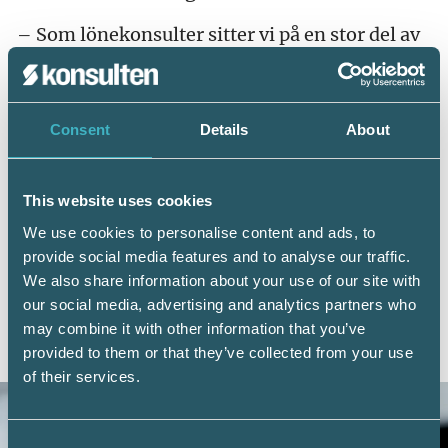
– Som lönekonsulter sitter vi på en stor del av
det som formar samhällets ekonomiska grund.
Genom att säkerställa att inkomstuppgifter
och rapporteringar är korrekta bidrar vi inte
bara till att upprätthålla transparens, utan vi är
Consent
Details
About
också en viktig del i kampen mot ekonomiska
oegentligheter, säger Zennie Sjölund.
This website uses cookies
Caroline Giannias Kaib fyller i:
We use cookies to personalise content and ads, to
– Vår roll är att agera som samhällsvakter. Vi
provide social media features and to analyse our traffic.
hjälper till att framtidssäkra organisationer
We also share information about your use of our site with
genom korrekt hantering av data, skärpta
our social media, advertising and analytics partners who
rutiner och att vara proaktiva i att identifiera
may combine it with other information that you’ve
fel och brister.
provided to them or that they’ve collected from your use
of their services.
Consent