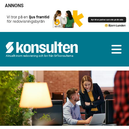
ANNONS
Aktuellt inom redovisning och lön från Srf konsulterna