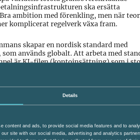
betalningsinfrastrukturen ska ersätta
Bra ambition med förenkling, men när teor
er komplicerat regelverk växa fram.
ammans skapar en nordisk standard med
 som används globalt. Att arbeta med stan
mpel är KI-filen (kontoinsättning) som i sto
erföring av löneutbetalningar. En enkel me
Details
er dock allt högre krav på säkerhet och
kla företagens hantering av gränsöverskri
 nya innovativa betalningslösningar. Banker
nderhålls- och utvecklingskostnader när de
e content and ads, to provide social media features and to analy
la standardiserade format. Viljan att tillm
 our site with our social media, advertising and analytics partn