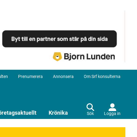
lten
Prenumerera
Annonsera
Om Srf konsulterna
öretagsaktuellt
Krönika
Sök
Logga in