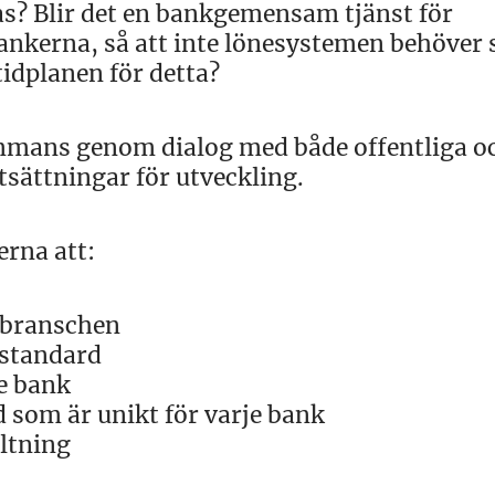
s? Blir det en bankgemensam tjänst för
ankerna, så att inte lönesystemen behöver 
tidplanen för detta?
ammans genom dialog med både offentliga o
tsättningar för utveckling.
rna att:
nebranschen
 standard
e bank
d som är unikt för varje bank
altning