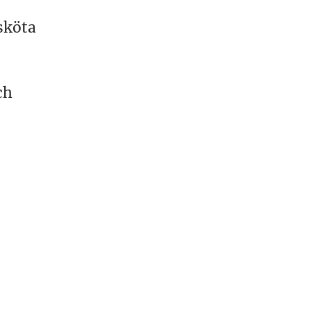
sköta
ch