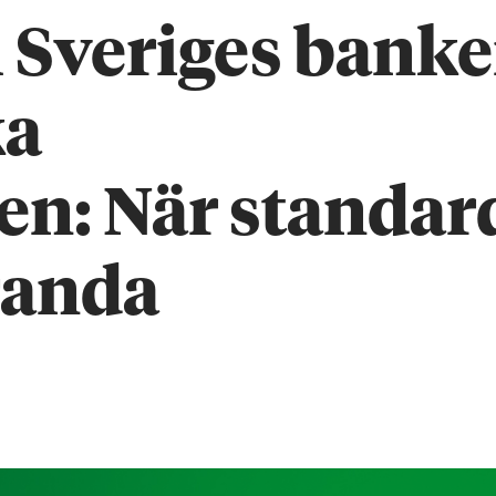
l Sveriges banke
ka
n: När standar
tranda