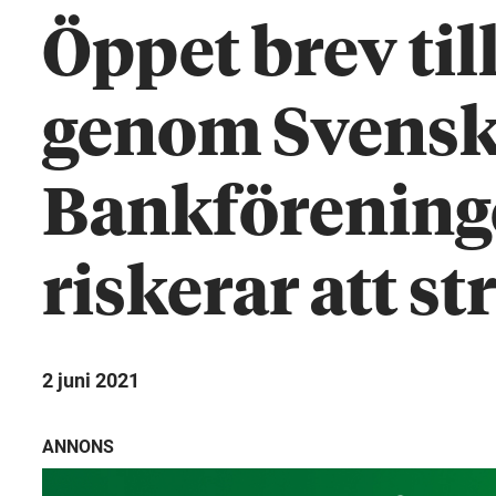
Öppet brev til
genom Svens
Bankföreninge
riskerar att s
2 juni 2021
ANNONS