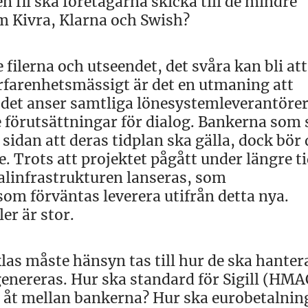
en fil ska företagarna skicka till de mindre
om Kivra, Klarna och Swish?
ilerna och utseendet, det svåra kan bli att
rfarenhetsmässigt är det en utmaning att
et anser samtliga lönesystemleverantörer 
 förutsättningar för dialog. Bankerna som 
 sidan att deras tidplan ska gälla, dock bör 
e. Trots att projektet pågått under längre ti
alinfrastrukturen lanseras, som
 som förväntas leverera utifrån detta nya.
er är stor.
las måste hänsyn tas till hur de ska hantera
 genereras. Hur ska standard för Sigill (HMA
g åt mellan bankerna? Hur ska eurobetalnin