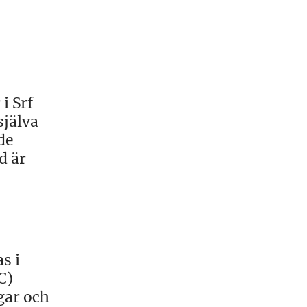
i Srf
själva
de
d är
s i
C)
gar och