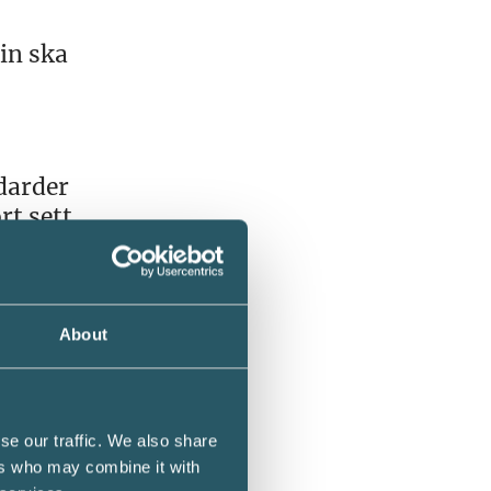
in ska
darder
rt sett
n
About
dande
na ser
t blir
se our traffic. We also share
ötesgå
ers who may combine it with