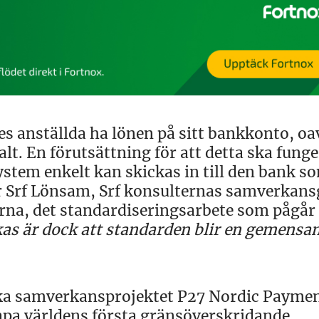
es anställda ha lönen på sitt bankkonto, oa
lt. En förutsättning för att detta ska funge
ystem enkelt kan skickas in till den bank s
ar Srf Lönsam, Srf konsulternas samverkan
na, det standardiseringsarbete som pågår
kas är dock att standarden blir en gemensa
ska samverkansprojektet P27 Nordic Payme
apa världens första gränsöverskridande