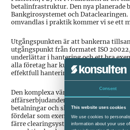
betalinfrastruktur. Den nya planerade 
Bankgirosystemet och Dataclearingen. 
omvandlas i praktik kommer vi se ett m
Utgångspunkten är att bankerna tills
utgångspunkt från formatet ISO 20022,
underlättar i hantering och ett bra exe
alla företag har kunnat använda för öv
effektfull hantering.
Consent
Den komplexa värld som vi lever i ställ
affärserbjudanden. Bankerna vill fören
betalningar och skapa möjligheter till
This website uses cookies
fördelar som exempelvis lägre drift-, u
We use cookies to personalis
färre clearingsystem samt internationel
information about your use of