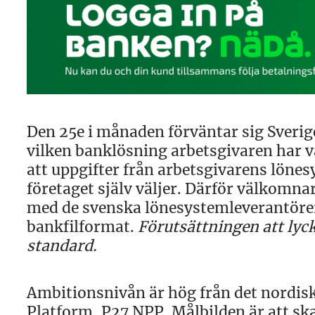
Den 25e i månaden förväntar sig Sverig
vilken banklösning arbetsgivaren har va
att uppgifter från arbetsgivarens lönes
företaget själv väljer. Därför välkomn
med de svenska lönesystemleverantörer
bankfilformat.
Förutsättningen att lyc
standard.
Ambitionsnivån är hög från det nordi
Platform, P27 NPP. Målbilden är att sk