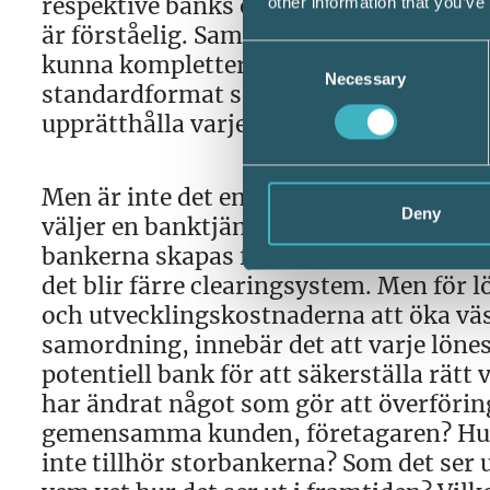
respektive banks önskan att utveckla b
other information that you’ve
är förståelig. Samtidigt har denna vilj
Consent
kunna kompletteras med bankunika tillä
Necessary
Selection
standardformat som kräver anpassningar
upprätthålla varje variant av standarde
Men är inte det en del av verkligheten?
Deny
väljer en banktjänst så får lönesysteml
bankerna skapas fördelar genom lägre 
det blir färre clearingsystem. Men fö
och utvecklingskostnaderna att öka väs
samordning, innebär det att varje lön
potentiell bank för att säkerställa rätt 
har ändrat något som gör att överförin
gemensamma kunden, företagaren? Hur s
inte tillhör storbankerna? Som det ser 