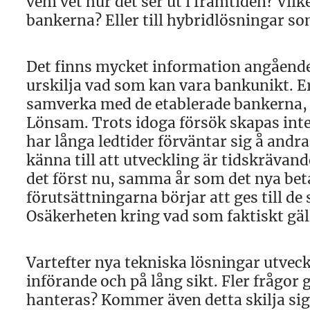
vem vet hur det ser ut i framtiden? Vilk
bankerna? Eller till hybridlösningar s
Det finns mycket information angående f
urskilja vad som kan vara bankunikt. E
samverka med de etablerade bankerna, d
Lönsam. Trots idoga försök skapas inte
har långa ledtider förväntar sig å andra
känna till att utveckling är tidskrävand
det först nu, samma år som det nya bet
förutsättningarna börjar att ges till de
Osäkerheten kring vad som faktiskt gäll
Vartefter nya tekniska lösningar utveck
införande och på lång sikt. Fler frågor
hanteras? Kommer även detta skilja si