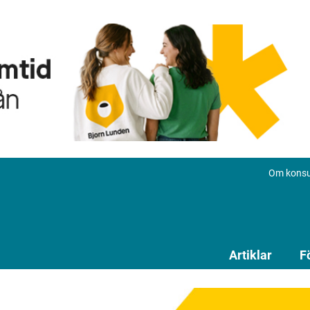
Om konsu
Artiklar
F