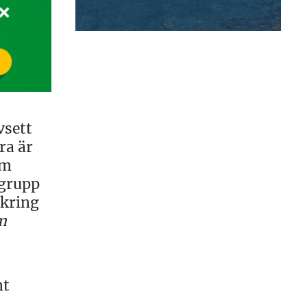
vsett
ra är
om
sgrupp
 kring
m
nt