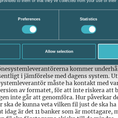
ehov och efterfrågan av nya produkter och 
 provided to them or that they’ve collected from your use of their
a medfört att den standard som utformats s
gg. Där riskerar standarden att stranda. E
Preferences
Statistics
 till 11 olika banker är inget standardfor
n är underhållskrävande, kostsamt och risk
 Att utbud och efterfrågan ska styra? Om fö
Allow selection
everantörer leverera. Det kan man tycka. Oc
drift-, underhålls- och utvecklingskostnad
r lönesystemleverantörerna kommer underhå
entligt i jämförelse med dagens system. U
esystemleverantör måste ha kontakt med va
version av formatet, för att inte riskera att
gen inte går att genomföra. Hur påverkar d
ka de kunna veta vilken fil just de ska ha
ut idag är det 11 banker som är mottagare, 