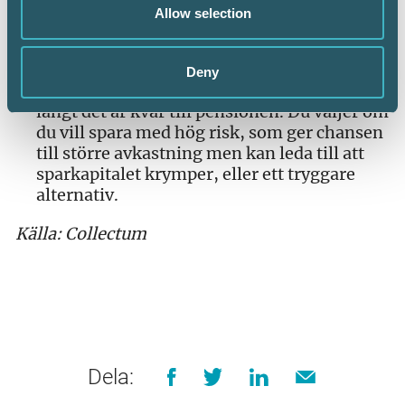
att jobb i dag leder till en bättre pension sen.
Allow selection
Lita på dig själv!
Du känner dig själv bäst. Gör
dina val utifrån hur mycket risk du är beredd
Deny
att ta, hur din familjesituation ser ut och hur
långt det är kvar till pensionen. Du väljer om
du vill spara med hög risk, som ger chansen
till större avkastning men kan leda till att
sparkapitalet krymper, eller ett tryggare
alternativ.
Källa: Collectum
Dela: