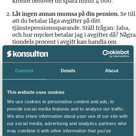
kronor behöver du spara minst 4 000.
Låt ingen annan mumsa på din pension.
Se till
att du betalar låga avgifter på ditt
tjänstepensionssparande. Ställ frågan: Jaha,
och hur mycket betalar jag i avgifter då? Några
tiondels procent i avgift kan handla om
hundratusentalskronor när det är dags att gå i
pension. På pensionsmyndigheten.se kan du
räkna på hur avgifterna påverkar din pension.
Consent
Details
About
Se över din framtida miljon.
Gå in på
minpension.se någon gång per år för att få en
samlad bild över hur stor pensionen kan bli.
This website uses cookies
För många handlar det om minst en miljon
We use cookies to personalise content and ads, to
när det väl är dags att gå i pension, så en liten
provide social media features and to analyse our traffic.
omtanke då och då är en liten investering.
We also share information about your use of our site with
Dela på deltiden.
Svårt att få ihop livet med
our social media, advertising and analytics partners who
jobb, barn och allt annat? Att jobba deltid
may combine it with other information that you’ve