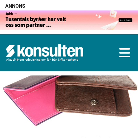
ANNONS
Aktuellt inom redovisning och lön från Srf konsulterna