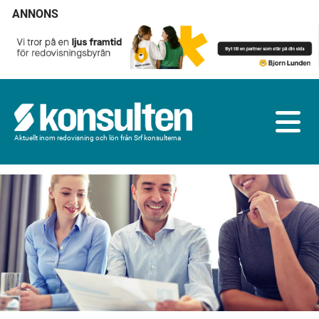
ANNONS
Aktuellt inom redovisning och lön från Srf konsulterna