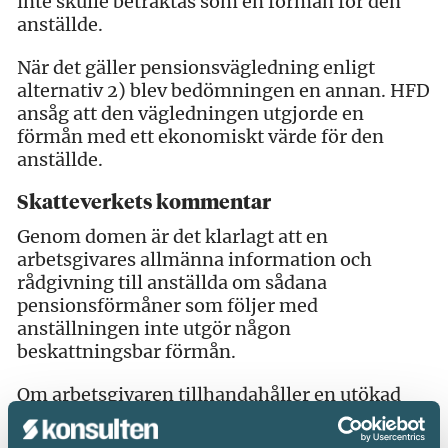
inte skulle betraktas som en förmån för den
anställde.
När det gäller pensionsvägledning enligt
alternativ 2) blev bedömningen en annan. HFD
ansåg att den vägledningen utgjorde en
förmån med ett ekonomiskt värde för den
anställde.
Skatteverkets kommentar
Genom domen är det klarlagt att en
arbetsgivares allmänna information och
rådgivning till anställda om sådana
pensionsförmåner som följer med
anställningen inte utgör någon
beskattningsbar förmån.
Om arbetsgivaren tillhandahåller en utökad
information och rådgivning som även rör den
anställdes allmänna pension, övriga