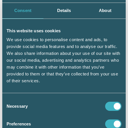
tjänstepensioner och andra tillgångar samt
olika familjerättsliga frågor är detta i princip
Consent
Details
About
en skattepliktig förmån, konstaterar
Skatteverket.
This website uses cookies
Förmånens värdering
We use cookies to personalise content and ads, to
I målet diskuteras inte hur en värdering av
provide social media features and to analyse our traffic.
sådana förmåner rent praktiskt bör göras, men
We also share information about your use of our site with
huvudregeln är att värdering ska göras till
our social media, advertising and analytics partners who
marknadsvärdet, skriver Skatteverket. Detta
may combine it with other information that you’ve
innebär att en bedömning ska göras av vad det
provided to them or that they’ve collected from your use
hade kostat den anställde att själv bekosta en
of their services.
motsvarande rådgivning. I andra hand och i
förekommande fall anser Skatteverket att
arbetsgivarens kostnad för en anlitad konsult
Consent
kan användas som underlag för en beräkning
Necessary
Selection
av förmånens värde för den anställde.
HFD dom 2018-12-06, mål nr 2614-18. SKV
Preferences