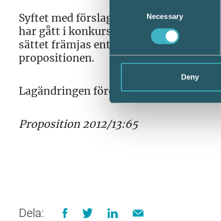
Consent
Syftet med förslaget är, enligt regering
Necessary
Selection
har gått i konkurs eller likvidation att 
sättet främjas entreprenörsanda och vil
propositionen.
Deny
Lagändringen föreslås träda i kraft den
Proposition 2012/13:65
Dela: