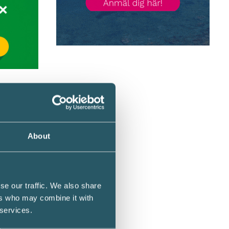
skyldig
About
ån
n
se our traffic. We also share
ers who may combine it with
 services.