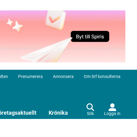
lten
Prenumerera
Annonsera
Om Srf konsulterna
öretagsaktuellt
Krönika
Sök
Logga in