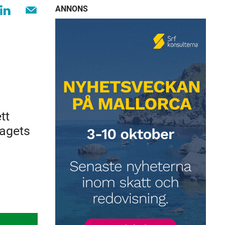
ANNONS
tt
lagets