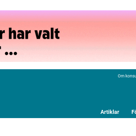
Om konsu
Artiklar
F