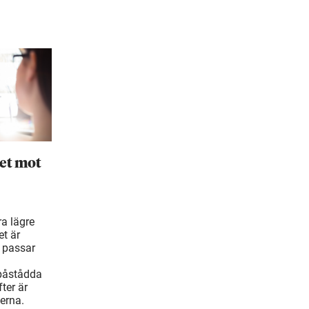
et mot
ra lägre
t är
 passar
 påstådda
ter är
erna.