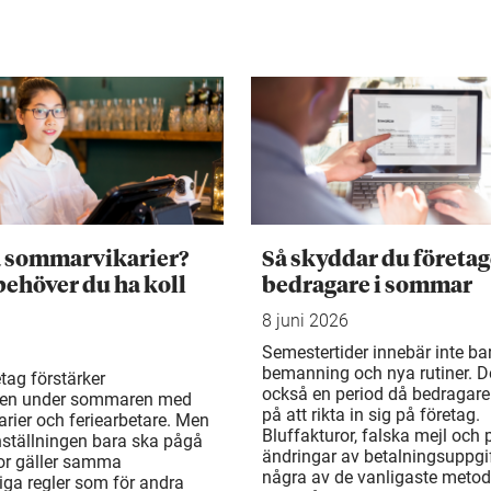
a sommarvikarier?
Så skyddar du företag
behöver du ha koll
bedragare i sommar
8 juni 2026
Semestertider innebär inte ba
bemanning och nya rutiner. De
tag förstärker
också en period då bedragare
en under sommaren med
på att rikta in sig på företag.
rier och feriearbetare. Men
Bluffakturor, falska mejl och
ställningen bara ska pågå
ändringar av betalningsuppgif
or gäller samma
några av de vanligaste metod
liga regler som för andra