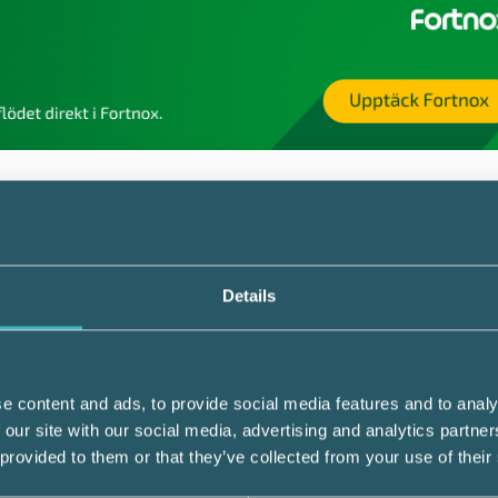
lagets skulder kan komma i fråga för en
te vidtar de åtgärder som han eller hon är 
and annat ska det upprättas en
Details
ligt betalningsansvar väckas inom tre år fr
väckas inom ett år från det att förpliktelse
e content and ads, to provide social media features and to analy
te väcks inom dessa tidsfrister, upphör det
 our site with our social media, advertising and analytics partn
 provided to them or that they’ve collected from your use of their
iktelsen.