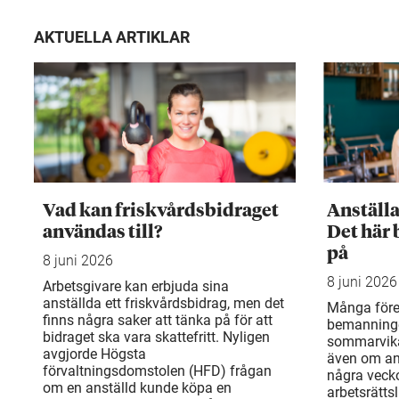
AKTUELLA ARTIKLAR
Vad kan friskvårdsbidraget
Anställ
användas till?
Det här 
på
8 juni 2026
8 juni 2026
Arbetsgivare kan erbjuda sina
anställda ett friskvårdsbidrag, men det
Många före
finns några saker att tänka på för att
bemanning
bidraget ska vara skattefritt. Nyligen
sommarvika
avgjorde Högsta
även om an
förvaltningsdomstolen (HFD) frågan
några veck
om en anställd kunde köpa en
arbetsrätts