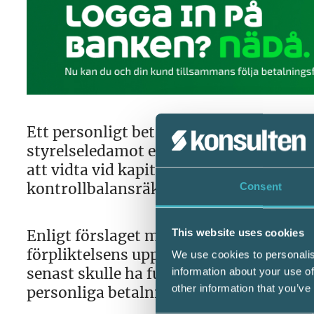
Ett personligt betalningsansvar för bo
styrelseledamot eller aktieägare som in
att vidta vid kapitalbrist i bolaget. Bl
kontrollbalansräkning.
Consent
Enligt förslaget måste talan om person
This website uses cookies
förpliktelsens uppkomst, men får alltid 
We use cookies to personalis
senast skulle ha fullgjorts. Om talan in
information about your use of
other information that you’ve
personliga betalningsansvaret för förpl