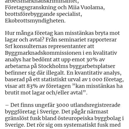
arbetsmarknadskriminalitet,
Företagsgranskning och Miia Vuolama,
brottsförebyggande specialist,
Ekobrottsmyndigheten.
Hur många företag kan misstänkas bryta mot
lagar och avtal? Från seminariet rapporterar
Srf konsulternas representanter att
Byggmarknadskommissionen i en kvalitativ
analys har bedömt att upp emot 30% av
arbetarna på Stockholms byggarbetsplatser
befinner sig där illegalt. En kvantitativ analys,
baserad på ett statistiskt urval av 1 000 företag,
visar att 83% av företagen ”kan misstänkas ha
brutit mot lagar och/eller avtal”.
– Det finns ungefär 3000 utlandsregistrerade
byggföretag i Sverige. Det pågår närmast
gränslöst fusk bland östeuropeiska byggbolag i
Sverige. Det rör sig om systematiskt fusk med