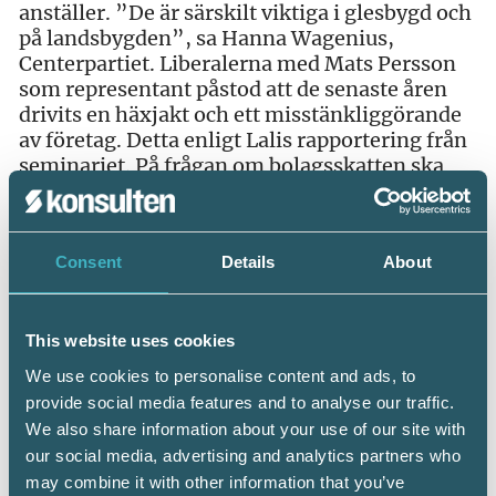
anställer. ”De är särskilt viktiga i glesbygd och
på landsbygden”, sa Hanna Wagenius,
Centerpartiet. Liberalerna med Mats Persson
som representant påstod att de senaste åren
drivits en häxjakt och ett misstänkliggörande
av företag. Detta enligt Lalis rapportering från
seminariet. På frågan om bolagsskatten ska
sänkas eller höjas sade L och C sänkas medan S
svarade ”pass”.
Consent
Details
About
Personliga möten i Almedals-vimlet
Almedalsveckan har hittills inte bara bjudit på
spännande seminarier och viktiga
This website uses cookies
programpunkter. I Almedals-vimlet har Srf
konsulterna träffat både medlemsföretag, högt
We use cookies to personalise content and ads, to
uppsatta chefer och tidigare kända ansikten
provide social media features and to analyse our traffic.
som gjort ett viktigt avstamp för branschen.
We also share information about your use of our site with
Mitt i den myllrande och grönskande
our social media, advertising and analytics partners who
Almedalsparken befann sig Åse Hansen,
may combine it with other information that you’ve