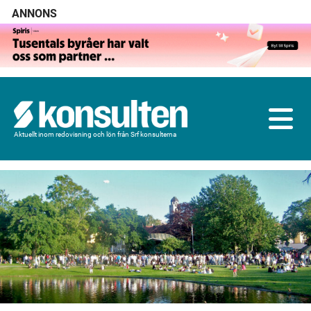
ANNONS
Aktuellt inom redovisning och lön från Srf konsulterna