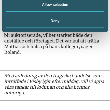
utredningen avseende återinförande av
Allow selection
revisionsplikten, obligatorium för digitala
årsredovisningar och modernisering av
bokföringslagen.
Deny
– Mattias erbjuder sina anställda möjlighet att
bli auktoriserade, vilket stärker både den
anställde och företaget. Det var kul att träffa
Mattias och hälsa på hans kolleger, säger
Roland.
Med anledning av den tragiska händelse som
inträffade i Visby igår eftermiddag, vill vi ägna
våra tankar till kvinnan och alla hennes
anhöriga.