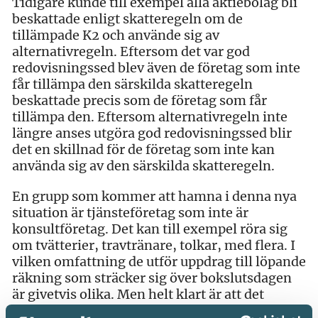
Tidigare kunde till exempel alla aktiebolag bli
beskattade enligt skatteregeln om de
tillämpade K2 och använde sig av
alternativregeln. Eftersom det var god
redovisningssed blev även de företag som inte
får tillämpa den särskilda skatteregeln
beskattade precis som de företag som får
tillämpa den. Eftersom alternativregeln inte
längre anses utgöra god redovisningssed blir
det en skillnad för de företag som inte kan
använda sig av den särskilda skatteregeln.
En grupp som kommer att hamna i denna nya
situation är tjänsteföretag som inte är
konsultföretag. Det kan till exempel röra sig
om tvätterier, travtränare, tolkar, med flera. I
vilken omfattning de utför uppdrag till löpande
räkning som sträcker sig över bokslutsdagen
är givetvis olika. Men helt klart är att det
förekommer och kan vara relativt sett