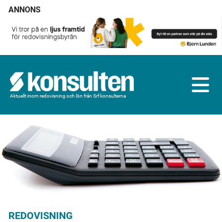
ANNONS
Aktuellt inom redovisning och lön från Srf konsulterna
REDOVISNING