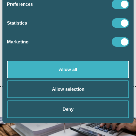
Preferences
Claes Eriksson
Redovisningsexpert, Srf konsulterna
Statistics
Marketing
Dela:
AKTIEBOLAG
Allow all
Allow selection
AKTUELLA ARTIKLAR
Deny