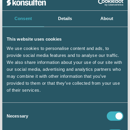
väsentliga belopp.
Sammanfattningsvis är det viktigt för de som
Consent
Details
About
har tillämpat den tidigare tillåtna
alternativregeln i redovisningen avseende
uppdrag på löpande räkning att fundera över
This website uses cookies
vad som kommer att gälla framöver. Har
We use cookies to personalise content and ads, to
företaget inte möjlighet att tillämpa den
provide social media features and to analyse our traffic.
särskilda skatteregeln kommer det att leda till
en tidigarelagd beskattning. Omfattas de av
We also share information about your use of our site with
skatteregeln ska de välja om de vill tillämpa
our social media, advertising and analytics partners who
den eller inte. Det innebär lite mer arbete att få
may combine it with other information that you’ve
behålla skattekrediten, men det kan vara värt
provided to them or that they’ve collected from your use
det. Detta är något konsulterna måste ta upp
of their services.
med respektive kund.
Consent
Necessary
Selection