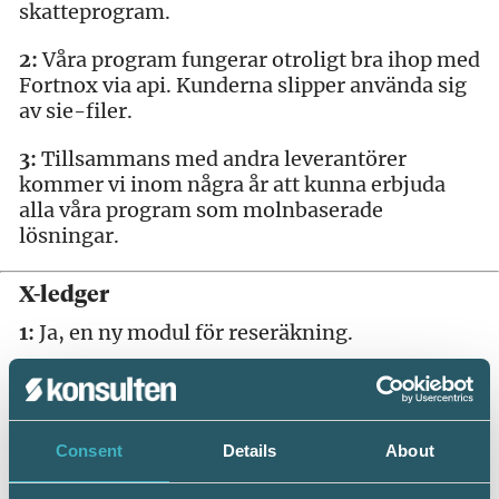
skatteprogram.
2:
Våra program fungerar otroligt bra ihop med
Fortnox via api. Kunderna slipper använda sig
av sie-filer.
3:
Tillsammans med andra leverantörer
kommer vi inom några år att kunna erbjuda
alla våra program som molnbaserade
lösningar.
X-ledger
1:
Ja, en ny modul för reseräkning.
2:
Vi har en flödesintegrerad bank- och
leverantörslösning som går att integrera med
de flesta svenska banker.
Consent
Details
About
3:
Det finns en flexibilitet att växa i vårt