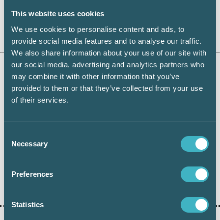
system. Dessutom betalar man bara för det
man använder. Vårt system kräver inga
This website uses cookies
investeringar, ingen uppgradering. Alla jobbar
We use cookies to personalise content and ads, to
alltid i senaste versionen.
provide social media features and to analyse our traffic.
We also share information about your use of our site with
our social media, advertising and analytics partners who
may combine it with other information that you’ve
provided to them or that they’ve collected from your use
of their services.
Consent
Dela:
Necessary
Selection
SRF DAGARNA
Preferences
Statistics