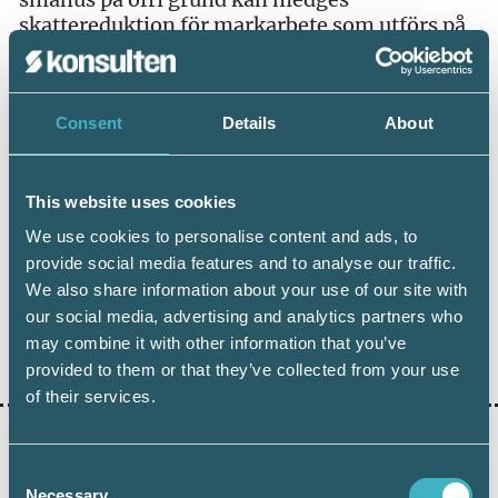
skattereduktion för markarbete som utförs på
tomten som tillhör småhuset förutsatt att
elektricitet, värme, vatten etcetera ska tillföras
huset och under förutsättning att övriga krav
Consent
Details
About
för skattereduktion är uppfyllda.
Skatteverket, dnr: 131 424601-15/111
This website uses cookies
We use cookies to personalise content and ads, to
provide social media features and to analyse our traffic.
We also share information about your use of our site with
our social media, advertising and analytics partners who
may combine it with other information that you’ve
Dela:
provided to them or that they’ve collected from your use
of their services.
Consent
AKTUELLA ARTIKLAR
Necessary