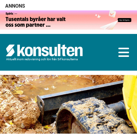
ANNONS
Aktuellt inom redovisning och lön från Srf konsulterna