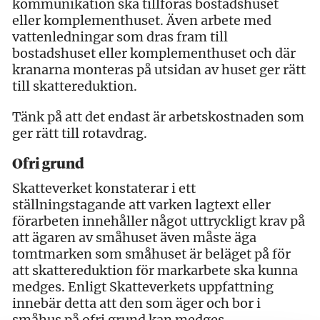
kommunikation ska tillföras bostadshuset
eller komplementhuset. Även arbete med
vattenledningar som dras fram till
bostadshuset eller komplementhuset och där
kranarna monteras på utsidan av huset ger rätt
till skattereduktion.
Tänk på att det endast är arbetskostnaden som
ger rätt till rotavdrag.
Ofri grund
Skatteverket konstaterar i ett
ställningstagande att varken lagtext eller
förarbeten innehåller något uttryckligt krav på
att ägaren av småhuset även måste äga
tomtmarken som småhuset är beläget på för
att skattereduktion för markarbete ska kunna
medges. Enligt Skatteverkets uppfattning
innebär detta att den som äger och bor i
småhus på ofri grund kan medges