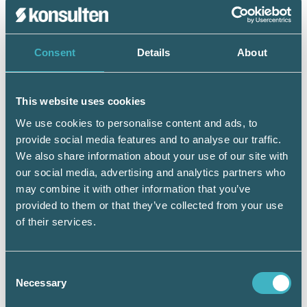
Vad har vi gjort hittills?
Vi bevakar och samlar all rapportering på vår
webbplats
. Där kan du ta del av
Consent
Details
About
nyhetsuppdateringar och annat som händer i
frågan. Dessutom för vi dialog med
myndigheter som Skatteverket och
This website uses cookies
Försäkringskassan samt våra
lönesystemleverantörer för att se hur lagda
We use cookies to personalise content and ads, to
förslag ska kunna omsättas till verkligheten.
provide social media features and to analyse our traffic.
We also share information about your use of our site with
Vilka aktiviteter sker den närmaste tiden för
our social media, advertising and analytics partners who
att stödja branschen?
may combine it with other information that you’ve
Vi spelar nu in ett extrainsatt avsnitt av
provided to them or that they’ve collected from your use
Lönepodden
och har kallat till ett extra möte
of their services.
med Srf Lönsam för att gemensamt diskutera
dessa viktiga frågor. Vi kommer löpande att
genomföra olika aktiviteter utifrån de beslut
Consent
som fattas framåt. Det bästa för våra
Necessary
Selection
verksamma i branschen är att behålla lugnet