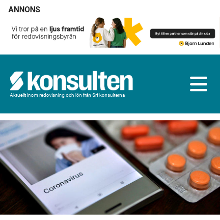
ANNONS
Aktuellt inom redovisning och lön från Srf konsulterna