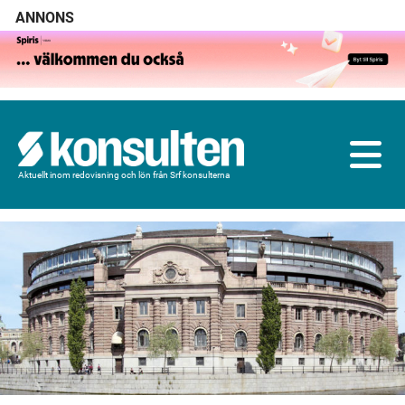
ANNONS
Aktuellt inom redovisning och lön från Srf konsulterna