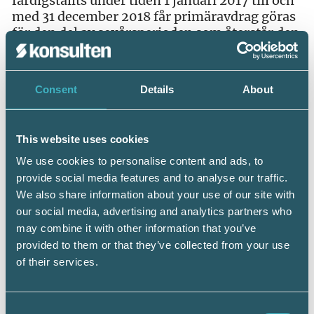
färdigställts under tiden 1 januari 2017 till och
med 31 december 2018 får primäravdrag göras
för den del av sexårsperioden som återstår den
1 januari 2019.
Periodiseringsfond
Consent
Details
About
Schablonintäkten för avsättning till
periodiseringsfond höjs från 72 till 100
procent av statslåneräntan.
This website uses cookies
We use cookies to personalise content and ads, to
Det införs särskilda övergångsregler för
provide social media features and to analyse our traffic.
återföring av periodiseringsfonder där ett
We also share information about your use of our site with
något högre belopp ska återföras än det som
satts av till fonden. Motiveringen till det är att
our social media, advertising and analytics partners who
den sänkta bolagsskatten inte ska leda till
may combine it with other information that you’ve
oönskad skatteplanering.
provided to them or that they’ve collected from your use
of their services.
Koncernbidrag
En övergångsregel införs även för
Consent